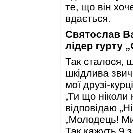
те, що він хоч
вдається.
Святослав Ва
лідер гурту 
Так сталося, 
шкідлива звич
мої друзі-курц
„Ти що ніколи 
відповідаю „Ні
„Молодець! Ми
Так кажуть 9 