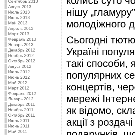
колись суто ч
Сентябрь 2013
Август 2013
нішу „гламуру”
Июль 2013
Июнь 2013
молодіжного д
Май 2013
Апрель 2013
Март 2013
Сьогодні тютю
Февраль 2013
Январь 2013
Україні попул
Декабрь 2012
Ноябрь 2012
такі способи, 
Октябрь 2012
Август 2012
Июль 2012
популярних се
Июнь 2012
Май 2012
концертів, че
Март 2012
Февраль 2012
мережі Інтерне
Январь 2012
Декабрь 2011
як відомо, ск
Ноябрь 2011
Октябрь 2011
акції з роздач
Июль 2011
Июнь 2011
подарунків, щ
Май 2011