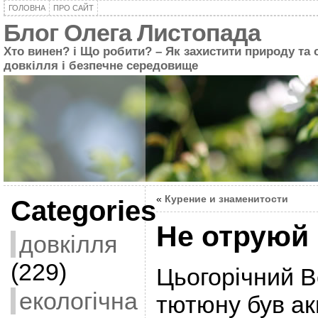
ГОЛОВНА
ПРО САЙТ
Блог Олега Листопада
Хто винен? і Що робити? – Як захистити природу та 
довкілля і безпечне середовище
«
Курение и знаменитости
Categories
Не отруюй 
довкілля
(229)
Цьогорічний В
екологічна
тютюну був а