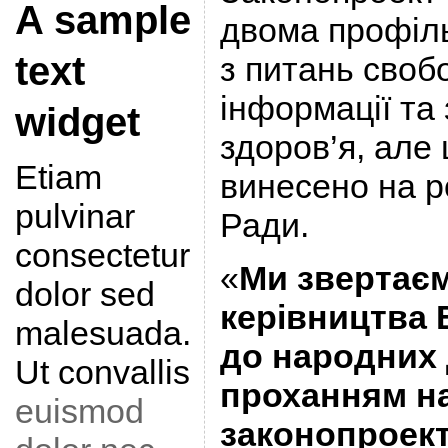
A sample
двома профіл
text
з питань своб
інформації та
widget
здоров’я, але 
Etiam
винесено на р
pulvinar
Ради.
consectetur
«
Ми звертає
dolor sed
керівництва 
malesuada.
до народних 
Ut convallis
проханням н
euismod
законопроект