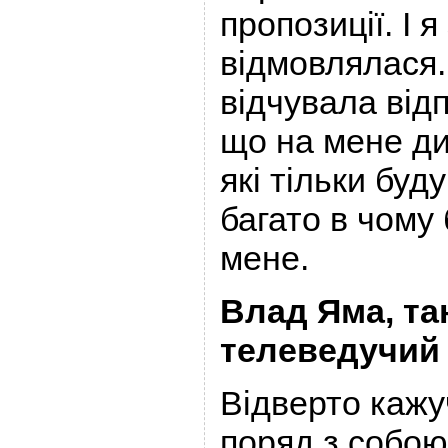
пропозиції. І 
відмовлялася.
відчувала відп
що на мене ди
які тільки буд
багато в чому
мене.
Влад Яма, та
телеведучий
Відверто кажу
поряд з собою 