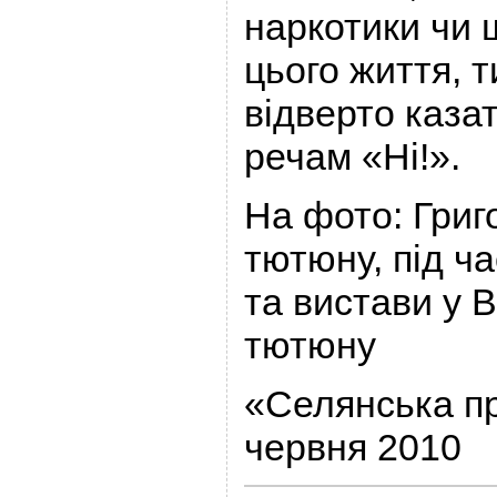
наркотики чи 
цього життя, 
відверто каза
речам «Ні!».
На фото: Григо
тютюну, під ч
та вистави у В
тютюну
«Селянська п
червня 2010