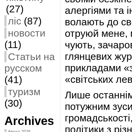
(27)
алергіями та 
ліс
(87)
волають до св
новости
отруюй мене, 
(11)
чують, зачаро
глянцевих жур
Статьи на
прикладами «з
русском
«світських ле
(41)
туризм
Лише останнім
(30)
потужним зус
громадськості
Archives
політики з різ
Август 2026