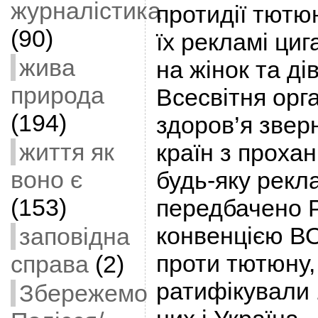
журналістика
протидії тютю
(90)
їх рекламі ци
жива
на жінок та дів
природа
Всесвітня орг
(194)
здоров’я звер
життя як
країн з проха
воно є
будь-яку рекла
(153)
передбачено 
конвенцією ВО
заповідна
проти тютюну,
справа
(2)
ратифікували 
Збережемо