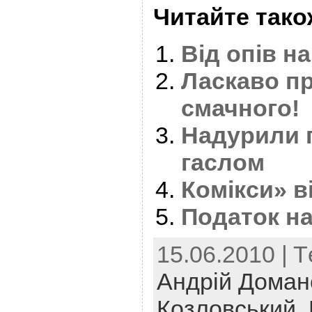
Читайте тако
Від опів на
Ласкаво пр
смачного!
Надурили 
гаслом
Комікси» 
Податок на
15.06.2010 | T
Андрій Доман
Козловський
,