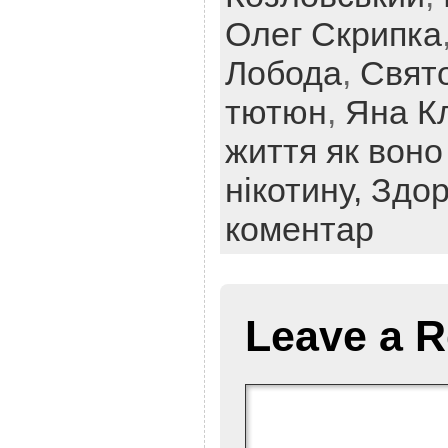
Олег Скрипка
Лобода
,
Свят
тютюн
,
Яна К
життя як воно
нікотину,
Здор
коментар
Leave a R