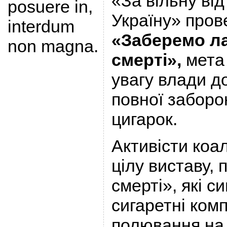
«За вільну ві
posuere in,
Україну» пров
interdum
«Заберемо ла
non magna.
смерті»,
мета
увагу влади д
повної заборо
цигарок.
Активісти коа
цілу виставу, п
смерті», які с
сигаретні ком
полювання на