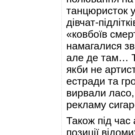
танцюристок у
дівчат-підлітк
«ковбоїв смерт
намагалися зв
але де там… Т
якби не артист
естради та гро
вирвали ласо,
рекламу сигаре
Також під час 
позиції відоми