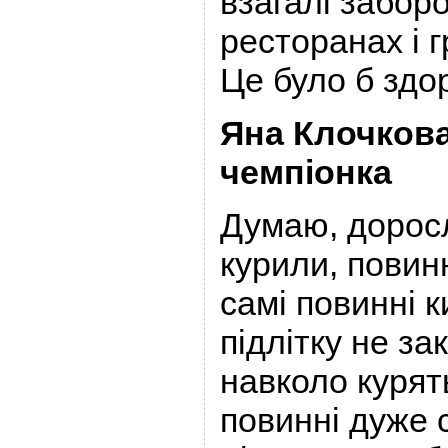
взагалі забор
ресторанах і 
Це було б здор
Яна Клочкова
чемпіонка
Думаю, дорослі
курили, повинн
самі повинні к
підлітку не за
навколо курят
повинні дуже 