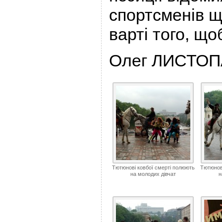
спортсменів щ
варті того, що
Олег ЛИСТО
Тютюнові ковбої смерті полюють
Тютюнов
на молодих дівчат
н