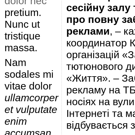
dolor nec
сесійну залу
pretium.
про повну з
Nunc ut
реклами
, – к
tristique
координатор К
massa.
організацій «З
Nam
тютюнового ди
sodales mi
«Життя». – З
vitae dolor
рекламу на ТБ
ullamcorper
носіях на вули
et vulputate
Інтернеті та м
enim
відбувається з
accumsan
.