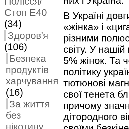
них і Україна.
Полісся/
Стоп Е40
В Україні довг
(34)
«жінка» і «ци
Здоров'я
різними полю
(106)
світу. У нашій
Безпека
5% жінок. Та 
продуктів
політику украї
харчування
тютюнові магн
(16)
свої тенета б
За життя
причому значн
без
дітородного ві
нікотину
своїми безкін