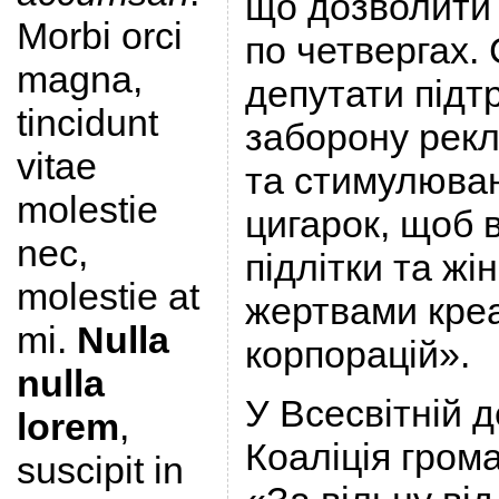
що дозволити
Morbi orci
по четвергах.
magna,
депутати підт
tincidunt
заборону рекл
vitae
та стимулюва
molestie
цигарок, щоб в
nec,
підлітки та жі
molestie at
жертвами кре
mi.
Nulla
корпорацій».
nulla
У Всесвітній д
lorem
,
Коаліція гром
suscipit in