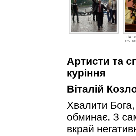
під ч
вистави
Артисти та с
куріння
Віталій Козл
Хвалити Бога,
обминає. З са
вкрай негатив