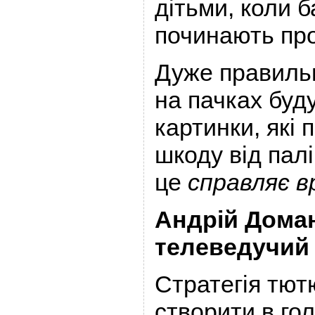
дітьми, коли б
починають про
Дуже правильн
на пачках буд
картинки, які
шкоду від пал
це
справляє в
Андрій Дома
телеведучий
Стратегія тют
створити в го