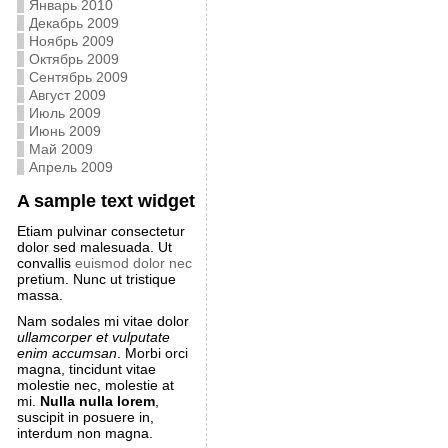
Январь 2010
Декабрь 2009
Ноябрь 2009
Октябрь 2009
Сентябрь 2009
Август 2009
Июль 2009
Июнь 2009
Май 2009
Апрель 2009
A sample text widget
Etiam pulvinar consectetur
dolor sed malesuada. Ut
convallis
euismod dolor nec
pretium. Nunc ut tristique
massa.
Nam sodales mi vitae dolor
ullamcorper et vulputate
enim accumsan
. Morbi orci
magna, tincidunt vitae
molestie nec, molestie at
mi.
Nulla nulla lorem
,
suscipit in posuere in,
interdum non magna.