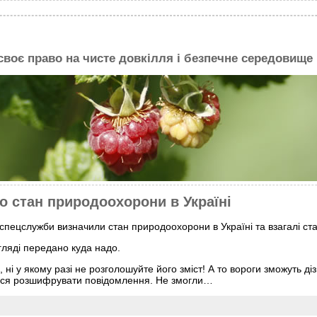
 своє право на чисте довкілля і безпечне середовище
 стан природоохорони в Україні
спецслужби визначили стан природоохорони в Україні та взагалі ста
ляді передано куда надо.
ні у якому разі не розголошуйте його зміст! А то вороги зможуть діз
лася розшифрувати повідомлення. Не змогли…