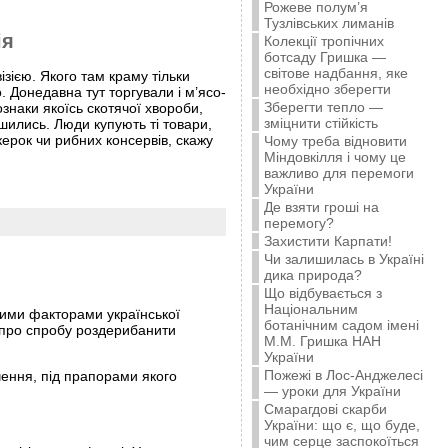
Рожеве полум’я
Тузлівських лиманів
ія
Колекції тропічних
ботсаду Гришка —
світове надбання, яке
зією. Якого там краму тільки
необхідно зберегти
о. Донедавна тут торгували і м’ясо-
Зберегти тепло —
ознаки якоїсь скотячої хвороби,
зміцнити стійкість
шились. Люди купують ті товари,
ерок чи рибних консервів, скажу
Чому треба відновити
Міндовкілля і чому це
важливо для перемоги
України
Де взяти гроші на
перемогу?
Захистити Карпати!
Чи залишилась в Україні
дика природа?
Що відбувається з
Національним
щими факторами української
ботанічним садом імені
ю про спробу роздерибанити
М.М. Гришка НАН
України
Пожежі в Лос-Анджелесі
ачення, під прапорами якого
— уроки для України
Смарагдові скарби
України: що є, що буде,
чим серце заспокоїться