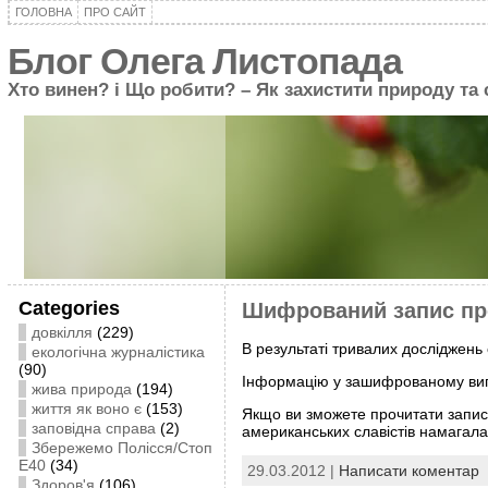
ГОЛОВНА
ПРО САЙТ
Блог Олега Листопада
Хто винен? і Що робити? – Як захистити природу та
Categories
Шифрований запис про
довкілля
(229)
В результаті тривалих досліджень 
екологічна журналістика
(90)
Інформацію у зашифрованому виг
жива природа
(194)
життя як воно є
(153)
Якщо ви зможете прочитати запис, 
заповідна справа
(2)
американських славістів намага
Збережемо Полісся/Стоп
Е40
(34)
29.03.2012 |
Написати коментар
Здоров'я
(106)