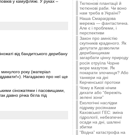
овіків у камуфляжі. У руках –
Тютюнові плантації й
тютюнові раби. Чи воно
нам треба в Україні?
Наша Смарагдова
мережа — фантастична.
Але є і проблеми, і
перспективи
Закон про амністію
скупників краденого. Як
депутати дозволили
дерибанщикам
іножаті від бандитського дерибану
загарбати цінну природу
росія отруїла Чорне
море мазутом. Як
 минулого року (матеріал
покарати злочинця? Або
іддавати!»). Нагадаємо про неї ще
танкери на дні
Керченської протоки
Чому в Києві нічим
ськими сіножатями і пасовищами,
дихати або “бережіть
к давно річка бігла під
зелені зони”
Екологічні наслідки
підриву росіянами
Каховської ГЕС: зміна
гідрології, небезпечні
осади на дні, шалені
збитки
“Водна” катастрофа на