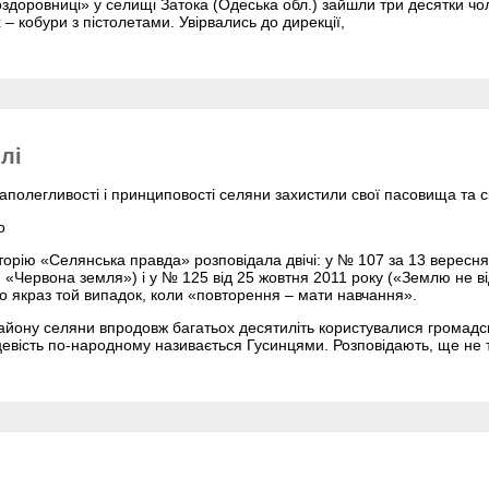
здоровниці» у селищі Затока (Одеська обл.) зайшли три десятки чол
– кобури з пістолетами. Увірвались до дирекції,
лі
аполегливості і принциповості селяни захистили свої пасовища та с
о
торію «Селянська правда» розповідала двічі: у № 107 за 13 вересня
 «Червона земля») і у № 125 від 25 жовтня 2011 року («Землю не в
о якраз той випадок, коли «повторення – мати навчання».
району селяни впродовж багатьох десятиліть користувалися громад
вість по-народному називається Гусинцями. Розповідають, ще не та