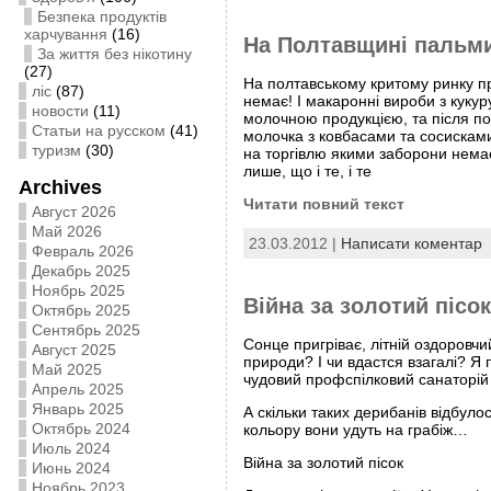
Безпека продуктів
харчування
(16)
На Полтавщині пальми 
За життя без нікотину
(27)
На полтавському критому ринку пря
ліс
(87)
немає! І макаронні вироби з кукуру
новости
(11)
молочною продукцією, та після пов
Статьи на русском
(41)
молочка з ковбасами та сосисками
туризм
(30)
на торгівлю якими заборони немає
лише, що і те, і те
Archives
Читати повний текст
Август 2026
Май 2026
23.03.2012 |
Написати коментар
Февраль 2026
Декабрь 2025
Ноябрь 2025
Війна за золотий пісок
Октябрь 2025
Сентябрь 2025
Сонце пригріває, літній оздоровч
Август 2025
природи? І чи вдастся взагалі? Я 
Май 2025
чудовий профспілковий санаторій
Апрель 2025
Январь 2025
А скільки таких дерибанів відбуло
Октябрь 2024
кольору вони удуть на грабіж…
Июль 2024
Війна за золотий пісок
Июнь 2024
Ноябрь 2023