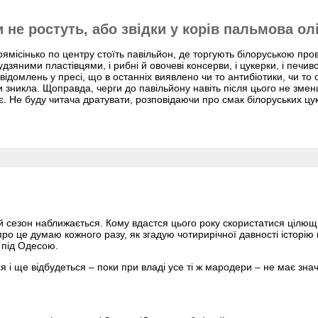
не ростуть, або звідки у корів пальмова ол
місінько по центру стоїть павільйон, де торгують білоруською прові
дзяними пластівцями, і рибні й овочеві консерви, і цукерки, і печив
ідомлень у пресі, що в останніх виявлено чи то антибіотики, чи то 
 зникла. Щоправда, черги до павільйону навіть після цього не змен
. Не буду читача дратувати, розповідаючи про смак білоруських цук
ий сезон наближається. Кому вдастся цього року скористатися цілю
про це думаю кожного разу, як згадую чотирирічної давності історі
 під Одесою.
ся і ще відбудеться – поки при владі усе ті ж мародери – не має зн