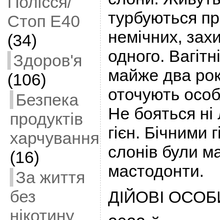
Полісся/
турбуються пр
Стоп Е40
немічних, за
(34)
одного. Вагітн
Здоров'я
майже два рок
(106)
оточують осо
Безпека
Не бояться ні л
продуктів
гієн. Бічними 
харчування
слонів були м
(16)
мастодонти.
За життя
без
ДІЙОВІ ОСОБ
нікотину