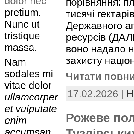
dolor nec
порівняння: п
pretium.
тисячі гектарі
Nunc ut
Державного аг
tristique
ресурсів (ДАЛР
massa.
воно надало н
захисту націо
Nam
sodales mi
Читати повни
vitae dolor
17.02.2026 |
Н
ullamcorper
et vulputate
Рожеве по
enim
accumsan
.
Тузлівськи