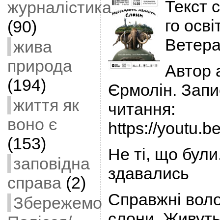
Текст 
журналістика
го осві
(90)
Ветера
жива
природа
Автор 
(194)
Єрмолін. Зап
життя як
читання:
воно є
https://youtu.
(153)
Не ті, що були.
заповідна
здавались
справа
(2)
Справжні вол
Збережемо
слони. Живуть