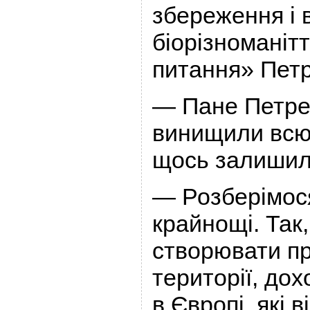
збереження і 
біорізноманітт
питання» Пе
— Пане Петре,
винищили всю
щось залишил
— Розберімося
крайнощі. Так
створювати п
території, дох
в Європі, які 