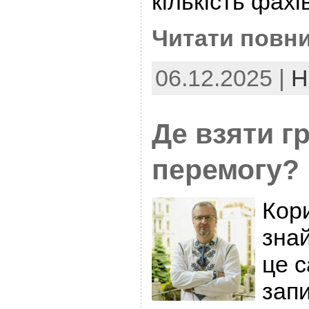
кількість фахів
Читати повни
06.12.2025 |
Н
Де взяти г
перемогу?
Кор
зна
це 
зап