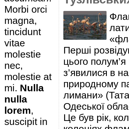
Morbi orci
Флам
magna,
лат
tincidunt
«фл
vitae
Перші розвіду
molestie
цього полум’я
nec,
з’явилися в н
molestie at
природному па
mi.
Nulla
лимани» (Тат
nulla
Одеської облас
lorem
,
Це був рік, ко
suscipit in
колоніях флам