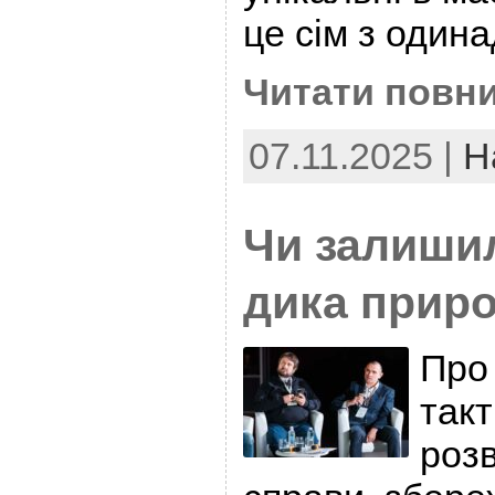
це сім з один
Читати повни
07.11.2025 |
Н
Чи залишил
дика прир
Про
такт
розв