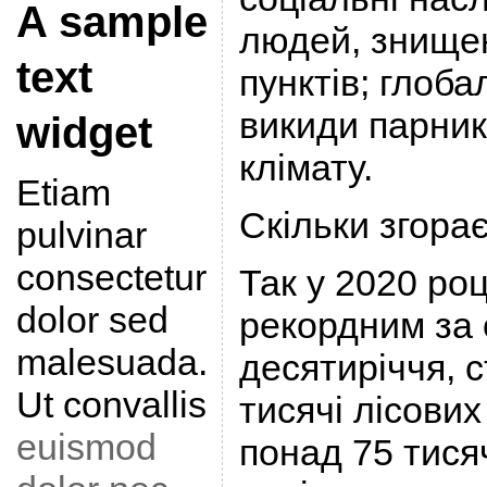
A sample
людей, знище
text
пунктів; глоба
викиди парнико
widget
клімату.
Etiam
Скільки згора
pulvinar
consectetur
Так у 2020 роц
dolor sed
рекордним за 
malesuada.
десятиріччя, 
Ut convallis
тисячі лісових
euismod
понад 75 тисяч