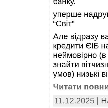
банку.
уперше надрук
“Світ”
Але відразу в
кредити ЄІБ н
неймовірно (в
знайти вітчиз
умов) низькі в
Читати повни
11.12.2025 |
Н