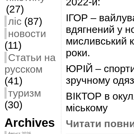
2022-й:
(27)
ІГОР – вайлув
ліс
(87)
вдягнений у н
новости
мисливський к
(11)
роки.
Статьи на
ЮРІЙ – спорти
русском
зручному одязі
(41)
туризм
ВІКТОР в окул
(30)
міському
Archives
Читати повни
Август 2026