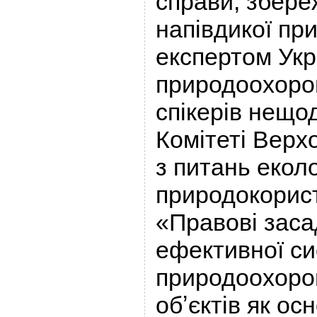
справи, збере
напівдикої пр
експертом Укр
природоохорон
спікерів нещо
Комітеті Верх
з питань еколо
природокорис
«Правові заса
ефективної с
природоохорон
обʼєктів як ос