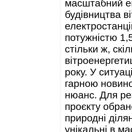
масштабний е
будівництва в
електростанці
потужністю 1,
стільки ж, скі
вітроенергетиц
року. У ситуац
гарною новино
нюанс. Для реа
проєкту обран
природні ділян
унікальні в м