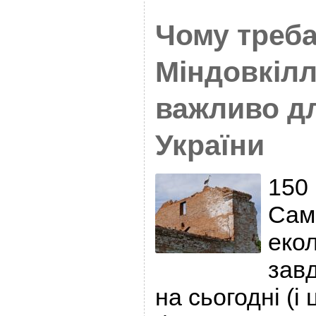
Чому треба
Міндовкілл
важливо д
України
150 
Сам
екол
завд
на сьогодні (і