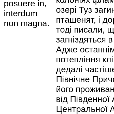
posuere in,
озері Туз заги
interdum
пташенят, і до
non magna.
тоді писали, 
загніздяться в
Адже останні
потепління кл
дедалі частіше
Північне Прич
його проживан
від Південної
Центральної Аз