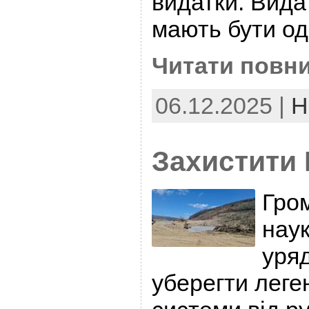
видатки. Вида
мають бути о
Читати повни
06.12.2025 |
Н
Захистити 
Гром
нау
уряд
уберегти леген