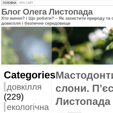
ГОЛОВНА
ПРО САЙТ
Блог Олега Листопада
Хто винен? і Що робити? – Як захистити природу та 
довкілля і безпечне середовище
Categories
Мастодонти
довкілля
слони. П’є
(229)
Листопада
екологічна