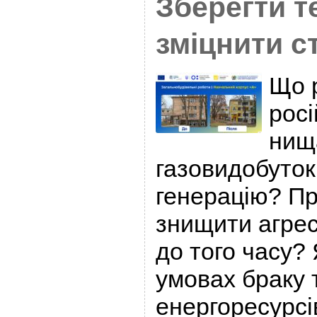
Зберегти 
зміцнити ст
Що 
росі
нищ
газовидобуток,
генерацію? Пр
знищити агрес
до того часу? 
умовах браку 
енергоресурсі