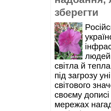
зберегти
Російс
україн
інфрас
людей,
світла й тепла
під загрозу ун
світового знач
своєму дописі
мережах нага