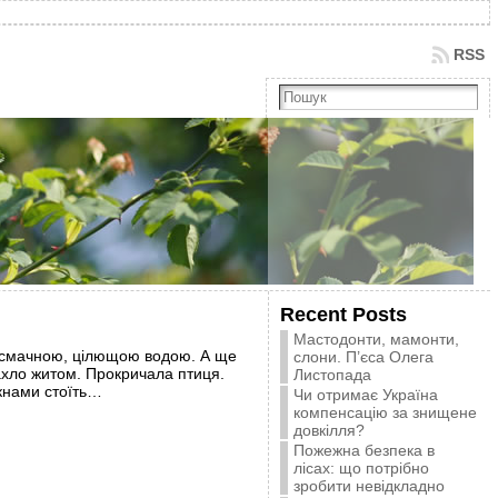
RSS
Recent Posts
Мастодонти, мамонти,
ю, смачною, цілющою водою. А ще
слони. П’єса Олега
ахло житом. Прокричала птиця.
Листопада
ікнами стоїть…
Чи отримає Україна
компенсацію за знищене
довкілля?
Пожежна безпека в
лісах: що потрібно
зробити невідкладно