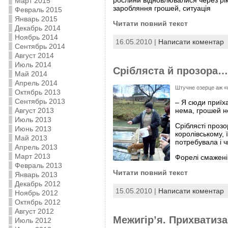
Март 2015
заробляння грошей, ситуація
Февраль 2015
Январь 2015
Читати повний текст
Декабрь 2014
Ноябрь 2014
16.05.2010 |
Написати коментар
Сентябрь 2014
Август 2014
Июль 2014
Срібляста й прозора
Май 2014
Апрель 2014
Штучне озерце аж «
Октябрь 2013
Сентябрь 2013
– Я сюди приїха
нема, грошей не
Август 2013
Июль 2013
Сріблясті прозо
Июнь 2013
королівському, 
Май 2013
потребувала і ч
Апрель 2013
Март 2013
Форелі смажені
Февраль 2013
Читати повний текст
Январь 2013
Декабрь 2012
15.05.2010 |
Написати коментар
Ноябрь 2012
Октябрь 2012
Август 2012
Межигір’я. Прихватиза
Июль 2012