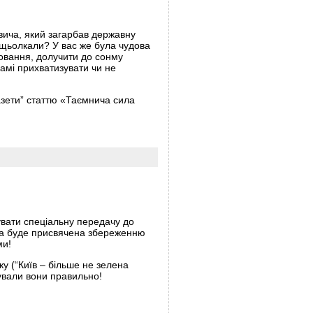
вича, який загарбав державну
м щьолкали? У вас же була чудова
ховання, долучити до сонму
самі прихватизувати чи не
азети” статтю «Таємнича сила
увати спеціальну передачу до
она буде присвячена збереженню
ми!
у (“Київ – більше не зелена
ували вони правильно!