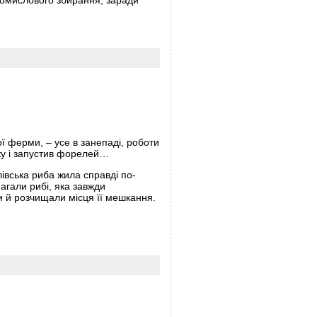
ї ферми, – усе в занепаді, роботи
нку і запустив форелей…
лівська риба жила справді по-
магали рибі, яка завжди
и й розчищали місця її мешкання.