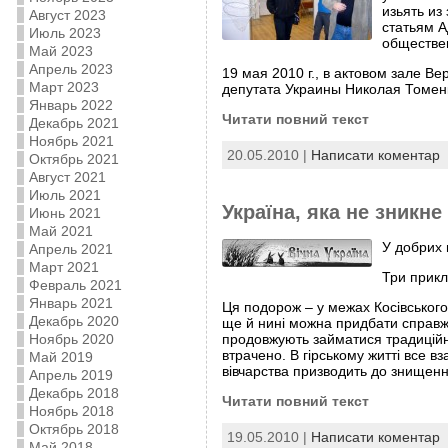
изьять из
Август 2023
статьям А
Июль 2023
обществе
Май 2023
Апрель 2023
19 мая 2010 г., в актовом зале 
Март 2023
депутата Украины Николая Томен
Январь 2022
Читати повний текст
Декабрь 2021
Ноябрь 2021
20.05.2010 |
Написати коментар
Октябрь 2021
Август 2021
Июль 2021
Україна, яка не зникне
Июнь 2021
Май 2021
У добрих 
Апрель 2021
Март 2021
Три прикл
Февраль 2021
Январь 2021
Ця подорож – у межах Косівського 
Декабрь 2020
ще й нині можна придбати справжні
Ноябрь 2020
продовжують займатися традиційним
втрачено. В гірському житті все в
Май 2019
вівчарства призводить до знищенн
Апрель 2019
Декабрь 2018
Читати повний текст
Ноябрь 2018
Октябрь 2018
19.05.2010 |
Написати коментар
Май 2018