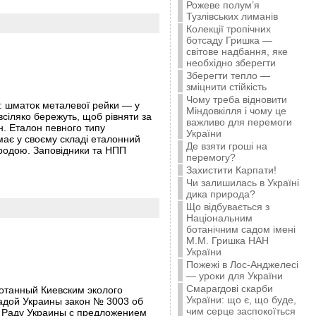
Рожеве полум’я
Тузлівських лиманів
Колекції тропічних
ботсаду Гришка —
світове надбання, яке
необхідно зберегти
Зберегти тепло —
зміцнити стійкість
Чому треба відновити
а: шматок металевої рейки — у
Міндовкілля і чому це
всіляко бережуть, щоб рівняти за
важливо для перемоги
н. Еталон певного типу
України
ає у своєму складі еталонний
Де взяти гроші на
риродою. Заповідники та НПП
перемогу?
Захистити Карпати!
Чи залишилась в Україні
дика природа?
Що відбувається з
Національним
ботанічним садом імені
М.М. Гришка НАН
України
Пожежі в Лос-Анджелесі
— уроки для України
Смарагдові скарби
отанный Киевским эколого
України: що є, що буде,
адой Украины закон № 3003 об
чим серце заспокоїться
ю Раду Украины с предложением