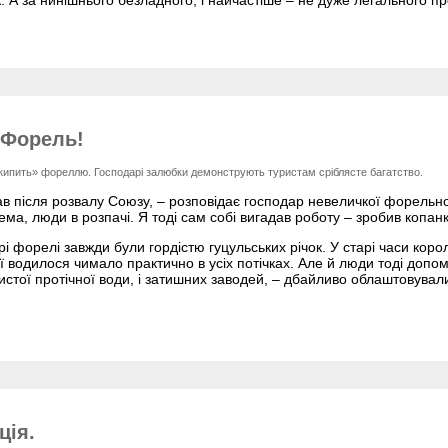
…Форель!
кипить» фореллю. Господарі залюбки демонструють туристам сріблясте багатство.
в після розвалу Союзу, – розповідає господар невеличкої форельно
ма, люди в розпачі. Я тоді сам собі вигадав роботу – зробив копа
рі форелі завжди були гордістю гуцульських річок. У старі часи коро
її водилося чимало практично в усіх потічках. Але й люди тоді допо
истої протічної води, і затишних заводей, – дбайливо облаштовувал
ція.