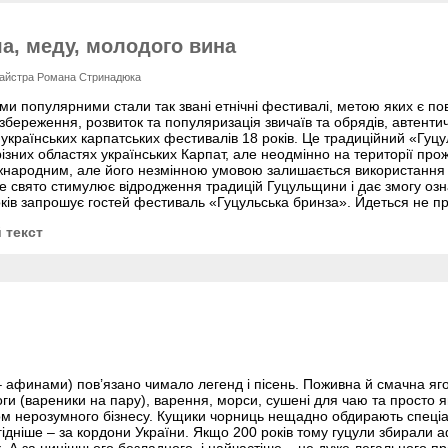
а, меду, молодого вина
майстра Романа Стринадюка
и популярними стали так звані етнічні фестивалі, метою яких є пов
збереження, розвиток та популяризація звичаїв та обрядів, автент
українських карпатських фестивалів 18 років. Це традиційний «Гуц
різних областях українських Карпат, але неодмінно на території прож
жнародним, але його незмінною умовою залишається використання гу
ке свято стимулює відродження традицій Гуцульщини і дає змогу оз
ків запрошує гостей фестиваль «Гуцульська бринза». Йдеться не п
 текст
 афинами) пов’язано чимало легенд і пісень. Поживна й смачна яг
и (вареники на пару), варення, морси, сушені для чаю та просто яг
м нерозумного бізнесу. Кущики чорниць нещадно обдирають спеці
гідніше – за кордони України. Якщо 200 років тому гуцули збирали 
. А за нинішнього безладного, і найчастіше – не дуже легального 