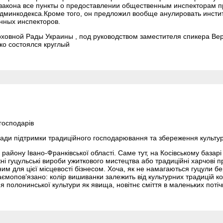
 закона все пункты о предоставлении общественным инспекторам п
дминкодекса.Кроме того, он предложил вообще анулировать инсти
нных инспекторов.
Верховной Рады Украины , под руководством заместителя спикера В
ко состоялся круглый
господарів
ади підтримки традиційного господарювання та збереження культу
району Івано-Франківської області. Саме тут, на Косівському базарі
 гуцульські вироби ужиткового мистецтва або традиційні харчові про
 для цієї місцевості бізнесом. Хоча, як не намагаються гуцули бер
заємопов’язано: колір вишиванки залежить від культурних традицій к
я полонинської культури як явища, новітнє сміття в маленьких поті