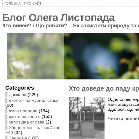
ГОЛОВНА
ПРО САЙТ
Блог Олега Листопада
Хто винен? і Що робити? – Як захистити природу та
Categories
Хто доведе до ладу к
довкілля
(229)
Одне слово «кр
екологічна журналістика
мені згадуєтьс
(90)
Здалося, що не
жива природа
(194)
життя як воно є
(153)
Читати повний
заповідна справа
(2)
Збережемо Полісся/Стоп
Е40
(34)
Здоров'я
(106)