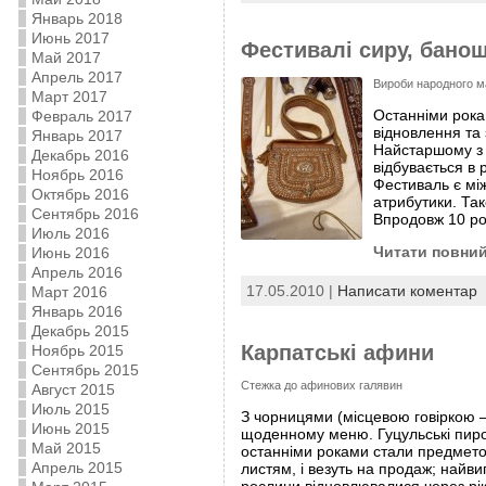
Январь 2018
Июнь 2017
Фестивалі сиру, банош
Май 2017
Апрель 2017
Вироби народного 
Март 2017
Останніми рокам
Февраль 2017
відновлення та 
Январь 2017
Найстаршому з 
Декабрь 2016
відбувається в 
Ноябрь 2016
Фестиваль є мі
Октябрь 2016
атрибутики. Та
Сентябрь 2016
Впродовж 10 ро
Июль 2016
Читати повний
Июнь 2016
Апрель 2016
17.05.2010 |
Написати коментар
Март 2016
Январь 2016
Декабрь 2015
Карпатські афини
Ноябрь 2015
Сентябрь 2015
Стежка до афинових галявин
Август 2015
Июль 2015
З чорницями (місцевою говіркою –
Июнь 2015
щоденному меню. Гуцульські пирог
Май 2015
останніми роками стали предмето
Апрель 2015
листям, і везуть на продаж; найви
рослини відновлювалися через рік