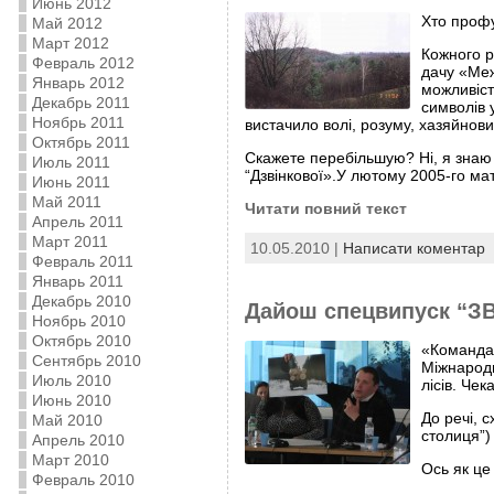
Июнь 2012
Хто профу
Май 2012
Март 2012
Кожного р
Февраль 2012
дачу «Меж
Январь 2012
можливіст
Декабрь 2011
символів 
Ноябрь 2011
вистачило волі, розуму, хазяйнови
Октябрь 2011
Скажете перебільшую? Ні, я знаю 
Июль 2011
“Дзвінкової».У лютому 2005-го ма
Июнь 2011
Май 2011
Читати повний текст
Апрель 2011
Март 2011
10.05.2010 |
Написати коментар
Февраль 2011
Январь 2011
Декабрь 2010
Дайош спецвипуск “ЗВ
Ноябрь 2010
Октябрь 2010
«Команда 
Сентябрь 2010
Міжнародн
Июль 2010
лісів. Че
Июнь 2010
До речі, 
Май 2010
столиця”)
Апрель 2010
Март 2010
Ось як це
Февраль 2010