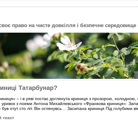
 своє право на чисте довкілля і безпечне середовище
риниці Татарбунар?
иниця» – і в уяві постає доглянута криниця з прозо­рою, холодно
я уривок з поеми Антона Михайлевського «Франкова криниця»: Зап
 був отут сто літ. Він оглянувсь… Засипана криниця Під голубими в
 текст