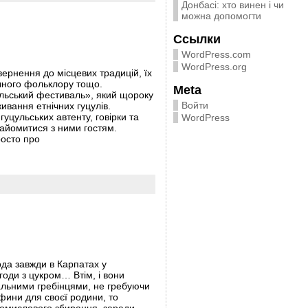
Донбасі: хто винен і чи
можна допомогти
Ссылки
WordPress.com
WordPress.org
ернення до місцевих традицій, їх
ичного фольклору тощо.
Meta
ульський фестиваль», який щороку
Войти
ивання етнічних гуцулів.
цульських автенту, говірки та
WordPress
найомитися з ними гостям.
росто про
ода завжди в Карпатах у
оди з цукром… Втім, і вони
альними гребінцями, не гребуючи
афини для своєї родини, то
промислового збирання, заради