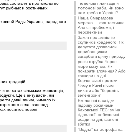
Тютюнові плантації й
рава составлять протоколы по
тютюнові раби. Чи воно
тут рыбных и охотничьих
нам треба в Україні?
Наша Смарагдова
ерховной Рады Украины, народного
мережа — фантастична.
Але є і проблеми, і
перспективи
Закон про амністію
скупників краденого. Як
депутати дозволили
дерибанщикам
загарбати цінну природу
росія отруїла Чорне
море мазутом. Як
покарати злочинця? Або
танкери на дні
Керченської протоки
рних традицій
Чому в Києві нічим
дихати або “бережіть
 чи по хатах сільських мешканців,
зелені зони”
дукти. Ще є ентузіасти, які
егти давні звичаї, чимало їх
Екологічні наслідки
онкретного села, занепад
підриву росіянами
чках посилює повені
Каховської ГЕС: зміна
гідрології, небезпечні
осади на дні, шалені
збитки
“Водна” катастрофа на