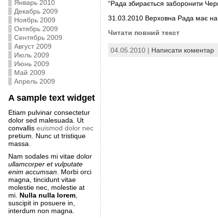
Январь 2010
“Рада збирається заборонити Чер
Декабрь 2009
31.03.2010 Верховна Рада має на
Ноябрь 2009
Октябрь 2009
Читати повний текст
Сентябрь 2009
Август 2009
04.05.2010 |
Написати коментар
Июль 2009
Июнь 2009
Май 2009
Апрель 2009
A sample text widget
Etiam pulvinar consectetur
dolor sed malesuada. Ut
convallis
euismod dolor nec
pretium. Nunc ut tristique
massa.
Nam sodales mi vitae dolor
ullamcorper et vulputate
enim accumsan
. Morbi orci
magna, tincidunt vitae
molestie nec, molestie at
mi.
Nulla nulla lorem
,
suscipit in posuere in,
interdum non magna.