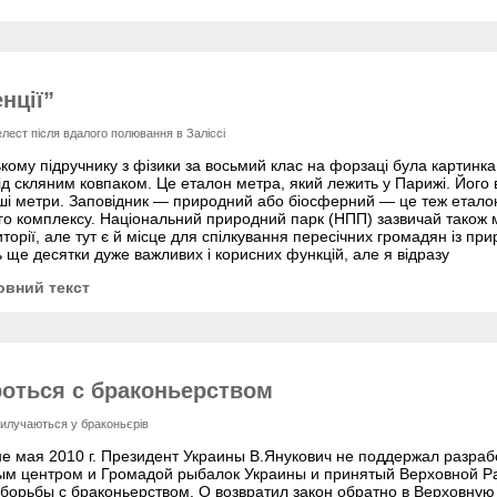
нції”
лест після вдалого полювання в Заліссі
кому підручнику з фізики за восьмий клас на форзаці була картинк
під скляним ковпаком. Це еталон метра, який лежить у Парижі. Його 
нші метри. Заповідник — природний або біосферний — це теж етало
о комплексу. Національний природний парк (НПП) зазвичай також м
торії, але тут є й місце для спілкування пересічних громадян із п
 ще десятки дуже важливих і корисних функцій, але я відразу
овний текст
роться с браконьерством
вилучаються у браконьєрів
е мая 2010 г. Президент Украины В.Янукович не поддержал разраб
ным центром и Громадой рыбалок Украины и принятый Верховной Р
борьбы с браконьерством. О возвратил закон обратно в Верховну