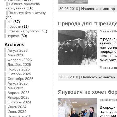
Безпека продуктів
харчування
(16)
30.05.2010 |
Написати коментар
За життя без нікотину
(27)
ліс
(87)
Природа для “Президе
новости
(11)
Статьи на русском
(41)
Брєжнєв і Ше
туризм
(30)
У радянсь
вакуумі, 
Archives
ним усі і
Август 2026
природног
Май 2026
шмат тери
Февраль 2026
виконують
Декабрь 2025
Читати п
Ноябрь 2025
Октябрь 2025
20.05.2010 |
Написати коментар
Сентябрь 2025
Август 2025
Май 2025
Янукович не хочет бо
Апрель 2025
Январь 2025
Тонни сіток 
Октябрь 2024
Июль 2024
В середин
Июнь 2024
-культур
усилении 
Ноябрь 2023