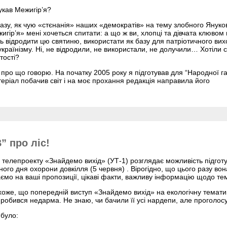
кав Межигір’я?
азу, як чую «стєнанія» наших «демократів» на тему злобного Януко
игір’я» мені хочеться спитати: а що ж ви, хлопці та дівчата клюво
ь відродити цю святиню, використати як базу для патріотичного ви
українізму. Ні, не відродили, не використали, не долучили… Хотіли 
тості?
про що говорю. На початку 2005 року я підготував для “Народної г
теріал побачив світ і на моє прохання редакція направила його
” про ліс!
телепроекту «Знайдемо вихід» (УТ-1) розглядає можливість підгот
ого дня охорони довкілля (5 червня) . Вірогідно, що цього разу в
каємо на ваші пропозиції, цікаві факти, важливу інформацію щодо те
схоже, що попередній виступ «Знайдемо вихід» на екологічну тематик
 робився недарма. Не знаю, чи бачили її усі нардепи, але проголос
 було: