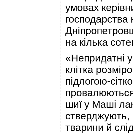
умовах керівн
господарства 
Дніпропетров
на кілька соте
«Непридатні у
клітка розміро
підлогою-сітко
провалюються
шиї у Маші ла
стверджують, 
тварини й слід