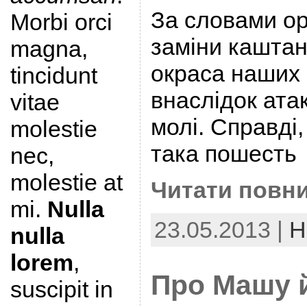
За словами орг
Morbi orci
заміни каштані
magna,
окраса наших 
tincidunt
внаслідок ата
vitae
молі. Справді,
molestie
така пошесть
nec,
molestie at
Читати повни
mi.
Nulla
23.05.2013 |
Н
nulla
lorem
,
Про Машу 
suscipit in