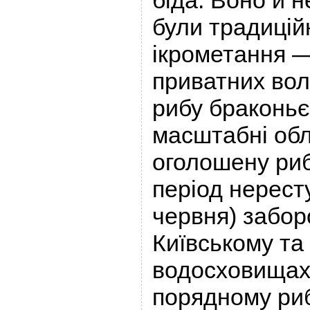
були традиційн
ікрометання —
приватних вол
рибу браконь
масштабні обл
оголошену ри
період нересту
червня) забор
Київському та
водосховищах.
порядному ри