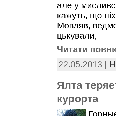
але у мисливс
кажуть, що ні
Мовляв, ведм
цькували,
Читати повни
22.05.2013 |
Н
Ялта теряе
курорта
Горные