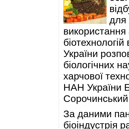
відб
для 
використання
біотехнологій 
України розпо
біологічних на
харчової техно
НАН України 
Сорочинський
За даними пан
біоіндустрія р