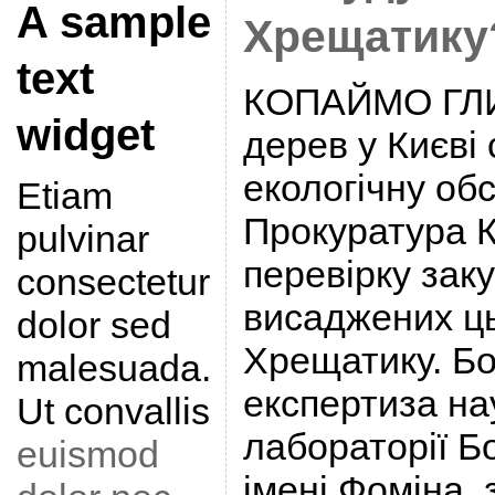
A sample
Хрещатику
text
КОПАЙМО ГЛИ
widget
дерев у Києві 
екологічну об
Etiam
Прокуратура 
pulvinar
перевірку заку
consectetur
висаджених ць
dolor sed
Хрещатику. Бо
malesuada.
експертиза на
Ut convallis
лабораторії Б
euismod
імені Фоміна, 