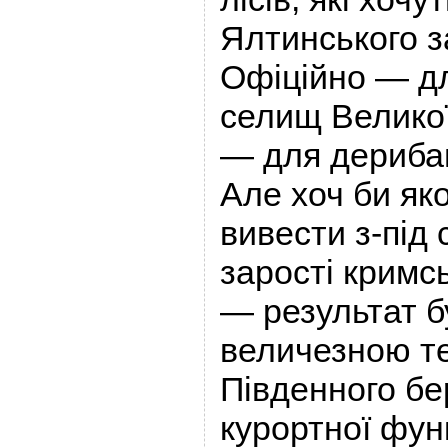
Ялтинського з
Офіційно — д
селищ Великої
— для дерибан
Але хоч би як
вивести з-під
зарості кримс
— результат б
величезною т
Південного бе
курортної функ