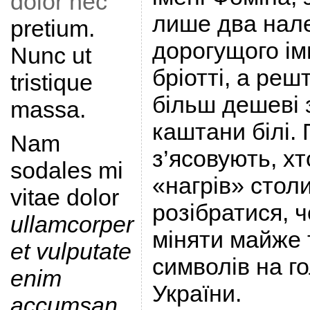
dolor nec
лише два нал
pretium.
дорогущого ім
Nunc ut
бріотті, а ре
tristique
більш дешеві 
massa.
каштани білі.
Nam
з’ясовують, хт
sodales mi
«нагрів» стол
vitae dolor
розібратися, 
ullamcorper
міняти майже 
et vulputate
символів на го
enim
України.
accumsan
.