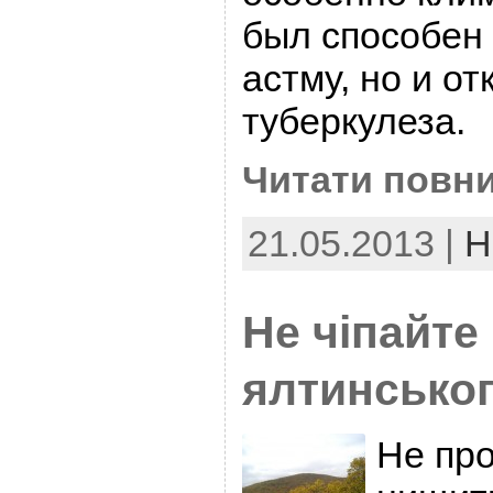
был способен 
астму, но и о
туберкулеза.
Читати повни
21.05.2013 |
Н
Не чіпайте
ялтинськог
Не про