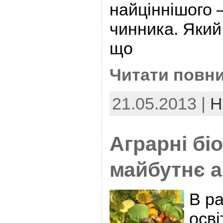
найціннішого 
чинника. Який
що
Читати повни
21.05.2013 |
Н
Аграрні біо
майбутнє а
В р
осв