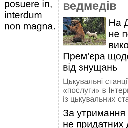
posuere in,
ведмедів
interdum
На 
non magna.
не 
вик
Прем’єра щодо
від знущань
Цькувальні станції
«послуги» в Інтерн
із цькувальних ст
За утримання 
не придатних 