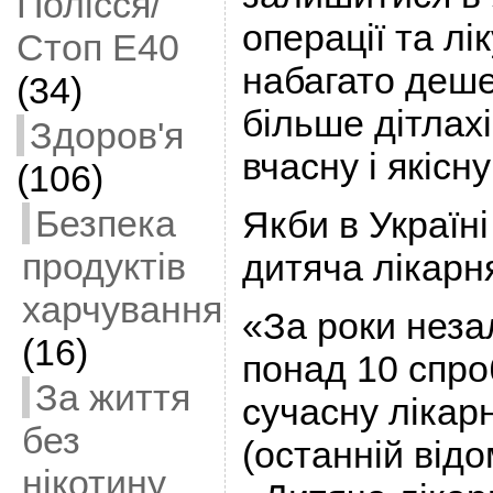
Полісся/
операції та л
Стоп Е40
набагато деше
(34)
більше дітлах
Здоров'я
вчасну і якіс
(106)
Безпека
Якби в Україн
продуктів
дитяча лікарн
харчування
«За роки неза
(16)
понад 10 спро
За життя
сучасну лікар
без
(останній від
нікотину