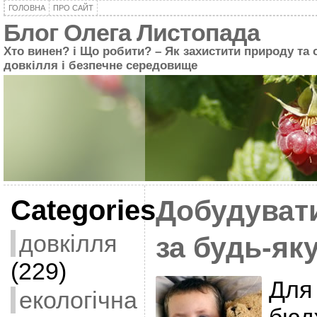
ГОЛОВНА
ПРО САЙТ
Блог Олега Листопада
Хто винен? і Що робити? – Як захистити природу та 
довкілля і безпечне середовище
Categories
Добудуват
довкілля
за будь-яку
(229)
Для 
екологічна