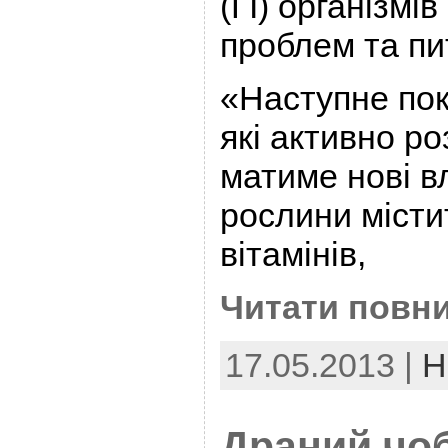
(ГІ) організмі
проблем та пи
«Наступне пок
які активно р
матиме нові вл
рослини місти
вітамінів,
Читати повни
17.05.2013 |
Н
Драний чоб