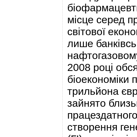
біофармацевти
місце серед п
світової екон
лише банківсь
нафтогазовому
2008 році обс
біоекономіки 
трильйона євр
зайнято близ
працездатного
створення ген