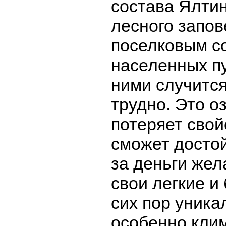
состава Ялтин
лесного запо
поселковым с
населенных пу
ними случится
трудно. Это о
потеряет свой
сможет досто
за деньги же
свои легкие и
сих пор уник
особенно кли