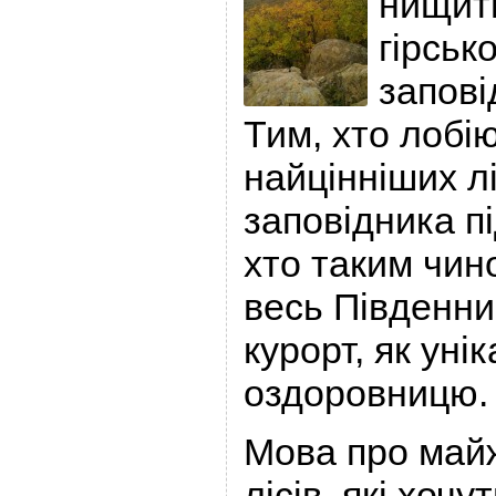
нищит
гірськ
запові
Тим, хто лобі
найцінніших лі
заповідника пі
хто таким чин
весь Південни
курорт, як уні
оздоровницю.
Мова про майж
лісів, які хочу