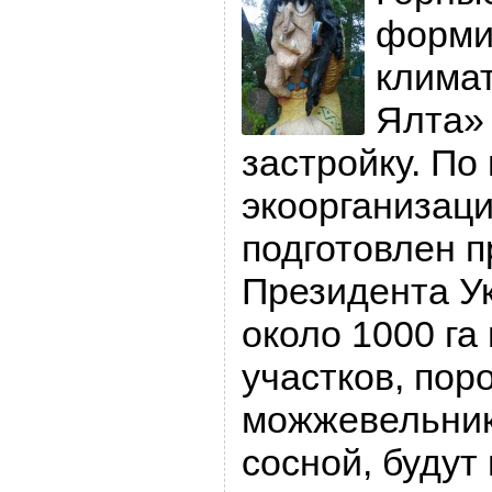
форми
клима
Ялта» 
застройку. П
экоорганизац
подготовлен п
Президента У
около 1000 га
участков, пор
можжевельник
сосной, будут