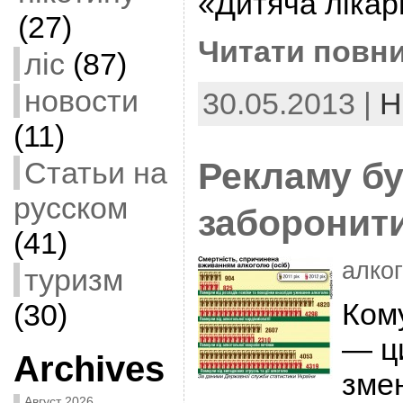
«Дитяча лікар
(27)
Читати повни
ліс
(87)
новости
30.05.2013 |
Н
(11)
Статьи на
Рекламу бу
русском
заборонити
(41)
алког
туризм
Ком
(30)
— ц
Archives
зме
Август 2026