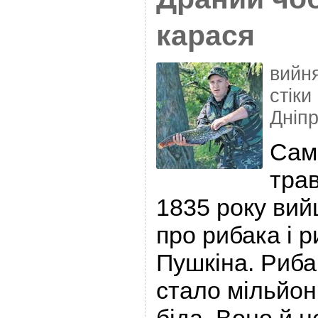
карася
вийня
стіки
Дніп
Саме
трав
1835 року вий
про рибака і 
Пушкіна. Рибак
стало мільйон
біда. Воно й н