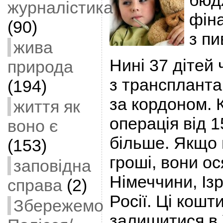
бюд
журналістика
фіна
(90)
з пи
жива
Нині 37 дітей 
природа
з трансплантац
(194)
за кордоном. 
життя як
операція від 1
воно є
більше. Якщо 
(153)
гроші, вони ос
заповідна
Німеччини, Ізр
справа
(2)
Росії. Ці кошт
Збережемо
залишитися в 