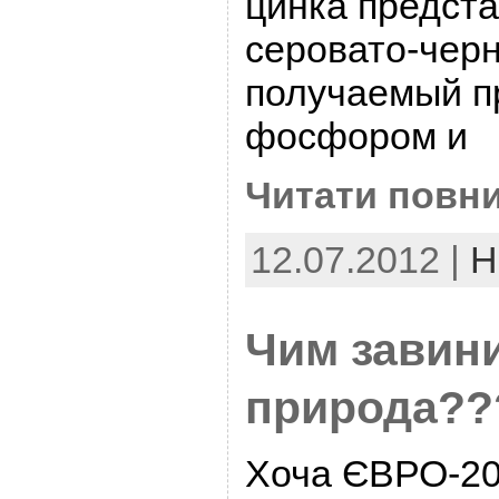
цинка предста
серовато-чер
получаемый пр
фосфором и
Читати повни
12.07.2012 |
Н
Чим завини
природа??
Хоча ЄВРО-20