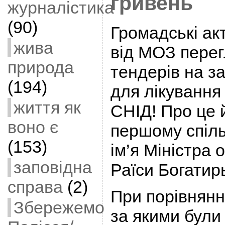
гривень
журналістика
(90)
Громадські ак
жива
від МОЗ перег
природа
тендерів на з
(194)
для лікування
життя як
СНІД! Про це 
воно є
першому спіль
(153)
ім’я Міністра 
заповідна
Раїси Богатир
справа
(2)
При порівнянні
Збережемо
за якими були