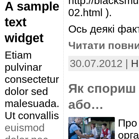
http://blacksmu
A sample
02.html ).
text
Ось деякі фак
widget
Читати повни
Etiam
30.07.2012 |
Н
pulvinar
consectetur
Як спориш 
dolor sed
malesuada.
або…
Ut convallis
Про
euismod
орга