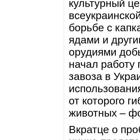
культурный це
всеукраинско
борьбе с капк
ядами и друг
орудиями доб
начал работу
завоза в Укра
использовани
от которого г
животных – ф
Вкратце о пр