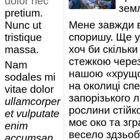
dolor nec
зем
pretium.
Мене завжди 
Nunc ut
споришу. Ще у
tristique
хоч би скільки
massa.
стежкою чере
Nam
нашою «хрущо
sodales mi
на околиці сп
vitae dolor
запорізького л
ullamcorper
рослини стійко
et vulputate
моє око та згра
enim
весело здзьо
accumsan
.