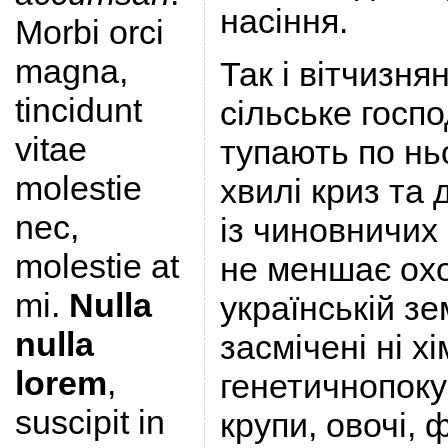
насіння.
Morbi orci
magna,
Так і вітчизня
tincidunt
сільське госпо
vitae
тупають по нь
molestie
хвилі криз та
nec,
із чиновничих 
molestie at
не меншає охо
mi.
Nulla
українській зем
nulla
засмічені ні хі
lorem
,
генетичнопок
suscipit in
крупи, овочі, 