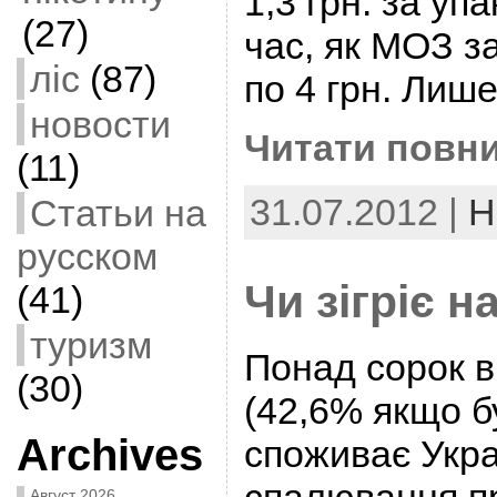
1,3 грн. за уп
(27)
час, як МОЗ з
ліс
(87)
по 4 грн. Лиш
новости
Читати повни
(11)
31.07.2012 |
Н
Статьи на
русском
Чи зігріє н
(41)
туризм
Понад сорок ві
(30)
(42,6% якщо б
Archives
споживає Укра
Август 2026