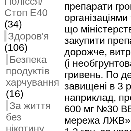
Полісся/
препарати гр
Стоп Е40
організаціями
(34)
що міністерст
Здоров'я
закупити преп
(106)
дорожче, вит
Безпека
(і необгрунтов
продуктів
гривень. По д
харчування
завищені в 3 р
(16)
наприклад, п
За життя
600 мг №30 В
без
мережа ЛЖВ» 
нікотину