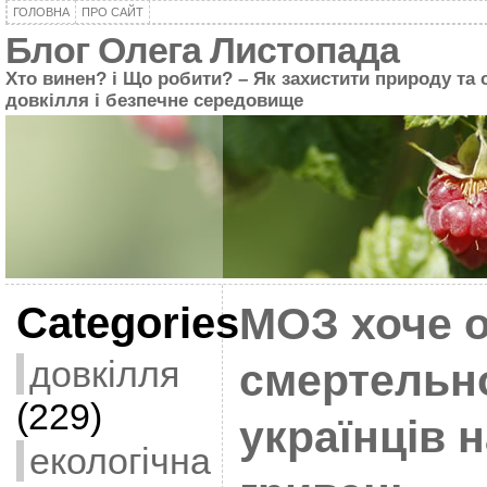
ГОЛОВНА
ПРО САЙТ
Блог Олега Листопада
Хто винен? і Що робити? – Як захистити природу та 
довкілля і безпечне середовище
Categories
МОЗ хоче о
довкілля
смертельн
(229)
українців н
екологічна