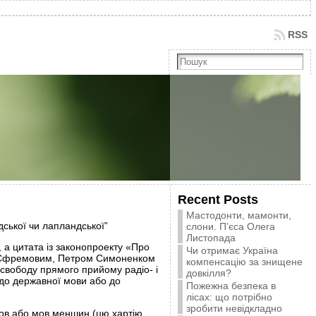
RSS
Recent Posts
Мастодонти, мамонти,
ської чи лапландської”
слони. П’єса Олега
Листопада
 а цитата із законопроекту «Про
Чи отримає Україна
м Єфремовим, Петром Cимоненком
компенсацію за знищене
 свободу прямого прийому радіо- і
довкілля?
 до державної мови або до
Пожежна безпека в
лісах: що потрібно
зробити невідкладно
мов або мов меншин (цю хартію