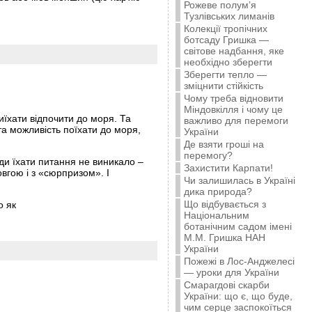
Рожеве полум’я
Тузлівських лиманів
Колекції тропічних
ботсаду Гришка —
світове надбання, яке
необхідно зберегти
Зберегти тепло —
зміцнити стійкість
Чому треба відновити
Міндовкілля і чому це
риїхати відпочити до моря. Та
важливо для перемоги
та можливість поїхати до моря,
України
Де взяти гроші на
перемогу?
уди їхати питання не виникало –
Захистити Карпати!
овгою і з «сюрпризом». І
Чи залишилась в Україні
дика природа?
Що відбувається з
о як
Національним
ботанічним садом імені
М.М. Гришка НАН
України
Пожежі в Лос-Анджелесі
— уроки для України
Смарагдові скарби
України: що є, що буде,
чим серце заспокоїться