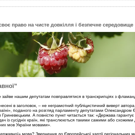
 своє право на чисте довкілля і безпечне середовище
авної”
е зайве нашим депутатам повправлятися в транскрипціях з фламанд
несені в заголовок, – не неграмотний публіцистичний виверт автора,
країні», поданого на розгляд парламенту депутатами Олександро
м Гриневецьким. А повністю пункт читається так: «Держава гарантує
ач із сусідніх країн, які транслюються такими самими або схожими
них мов України мовами».
державної» мова? Звернення до Європейської хартії регіональних 