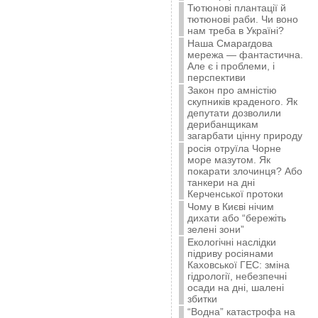
Тютюнові плантації й
тютюнові раби. Чи воно
нам треба в Україні?
Наша Смарагдова
мережа — фантастична.
Але є і проблеми, і
перспективи
Закон про амністію
скупників краденого. Як
депутати дозволили
дерибанщикам
загарбати цінну природу
росія отруїла Чорне
море мазутом. Як
покарати злочинця? Або
танкери на дні
Керченської протоки
Чому в Києві нічим
дихати або “бережіть
зелені зони”
Екологічні наслідки
підриву росіянами
Каховської ГЕС: зміна
гідрології, небезпечні
осади на дні, шалені
збитки
“Водна” катастрофа на