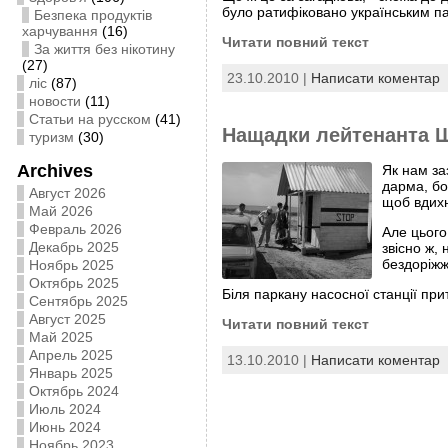
було ратифіковано українським п
Безпека продуктів
харчування
(16)
Читати повний текст
За життя без нікотину
(27)
23.10.2010 |
Написати коментар
ліс
(87)
новости
(11)
Статьи на русском
(41)
Нащадки лейтенанта 
туризм
(30)
Archives
Як нам за
дарма, бо
Август 2026
щоб вдихну
Май 2026
Февраль 2026
Але цього
Декабрь 2025
звісно ж,
бездоріжжя
Ноябрь 2025
Октябрь 2025
Біля паркану насосної станції при
Сентябрь 2025
Август 2025
Читати повний текст
Май 2025
Апрель 2025
13.10.2010 |
Написати коментар
Январь 2025
Октябрь 2024
Июль 2024
Июнь 2024
Ноябрь 2023