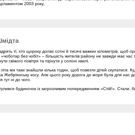
арламентом 2003 року,
Шмідта
здрять ті, хто щороку долає сотні й тисячі важких кілометрів, щоб п
 «чоботар без чобіт» – біль­шість жителів району не завжди має час 
ти свіжого повітря та пірнути у солоні хвилі.
 літа ми таки знайшли кілька годин, щоб повезти дітей скупатися. К
 на Жебріянську косу. Але цього року дорога до моря була для нас д
 тут ні до чого.
тулився будино­чок із загрозливим поперед­женням «Стій!». Стали, б