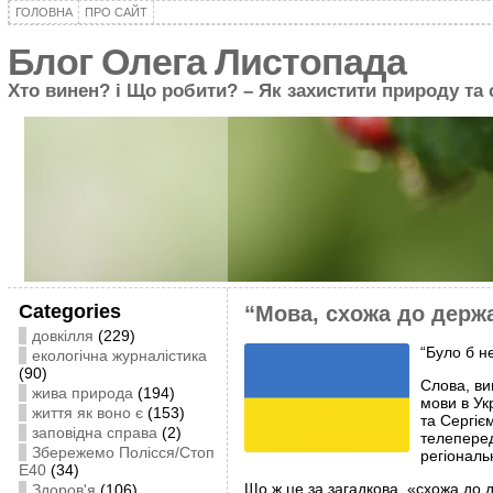
ГОЛОВНА
ПРО САЙТ
Блог Олега Листопада
Хто винен? і Що робити? – Як захистити природу та
Categories
“Мова, схожа до держ
довкілля
(229)
“Було б н
екологічна журналістика
(90)
Слова, ви
жива природа
(194)
мови в У
життя як воно є
(153)
та Сергіє
заповідна справа
(2)
телеперед
Збережемо Полісся/Стоп
регіональ
Е40
(34)
Що ж це за загадкова, «схожа до 
Здоров'я
(106)