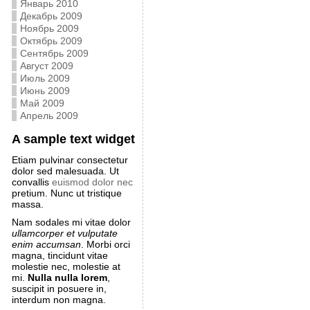
Январь 2010
Декабрь 2009
Ноябрь 2009
Октябрь 2009
Сентябрь 2009
Август 2009
Июль 2009
Июнь 2009
Май 2009
Апрель 2009
A sample text widget
Etiam pulvinar consectetur
dolor sed malesuada. Ut
convallis
euismod dolor nec
pretium. Nunc ut tristique
massa.
Nam sodales mi vitae dolor
ullamcorper et vulputate
enim accumsan
. Morbi orci
magna, tincidunt vitae
molestie nec, molestie at
mi.
Nulla nulla lorem
,
suscipit in posuere in,
interdum non magna.