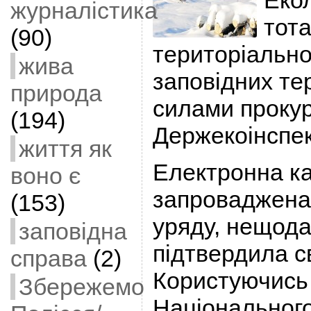
Екол
журналістика
тота
(90)
територіальної
жива
заповідних те
природа
силами прокур
(194)
Держекоінспек
життя як
Електронна ка
воно є
запроваджена
(153)
уряду, нещода
заповідна
підтвердила с
справа
(2)
Користуючись 
Збережемо
Національного