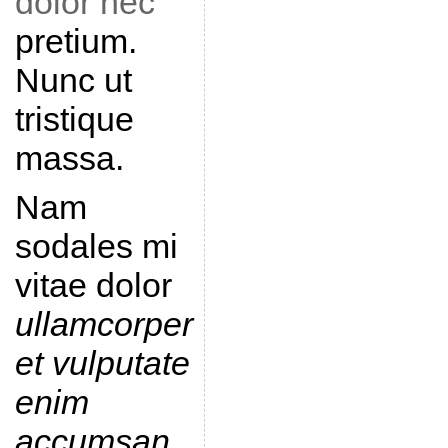
dolor nec
pretium.
Nunc ut
tristique
massa.
Nam
sodales mi
vitae dolor
ullamcorper
et vulputate
enim
accumsan
.