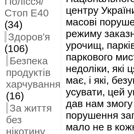
Полісся/
центру Україн
Стоп Е40
масові поруше
(34)
режиму заказн
Здоров'я
урочищ, паркі
(106)
паркового мис
Безпека
недоліки, які 
продуктів
має, і які, бе
харчування
усувати, цей 
(16)
дав нам змогу
За життя
порушення за
без
мало не в ко
нікотину