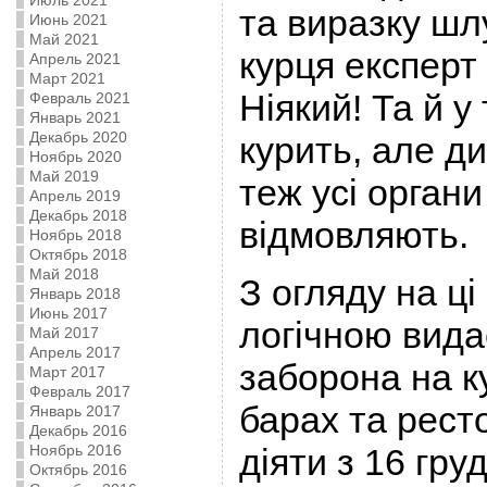
Июль 2021
та виразку шл
Июнь 2021
Май 2021
курця експерт
Апрель 2021
Март 2021
Ніякий! Та й у
Февраль 2021
Январь 2021
Декабрь 2020
курить, але д
Ноябрь 2020
Май 2019
теж усі органи
Апрель 2019
Декабрь 2018
відмовляють.
Ноябрь 2018
Октябрь 2018
Май 2018
З огляду на ц
Январь 2018
Июнь 2017
логічною вида
Май 2017
Апрель 2017
заборона на к
Март 2017
Февраль 2017
барах та рест
Январь 2017
Декабрь 2016
Ноябрь 2016
діяти з 16 гру
Октябрь 2016