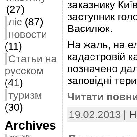
заказнику Киї
(27)
заступник гол
ліс
(87)
Василюк.
новости
На жаль, на е
(11)
кадастровій к
Статьи на
позначено дал
русском
заповідні тери
(41)
туризм
Читати повни
(30)
19.02.2013 |
Н
Archives
Август 2026