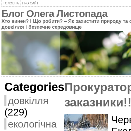
ГОЛОВНА
ПРО САЙТ
Блог Олега Листопада
Хто винен? і Що робити? – Як захистити природу та 
довкілля і безпечне середовище
Categories
Прокуратор
довкілля
заказники!!
(229)
Чер
екологічна