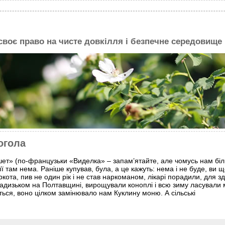
 своє право на чисте довкілля і безпечне середовище
огола
шет» (по-французьки «Виделка» – запам’ятайте, але чомусь нам бі
її там нема. Раніше купував, була, а це кажуть: нема і не буде, ви щ
аркота, пив не один рік і не став наркоманом, лікарі порадили, для 
Градизьком на Полтавщині, вирощували коноплі і всю зиму ласували 
ься, воно цілком замінювало нам Куклину моню. А сільські