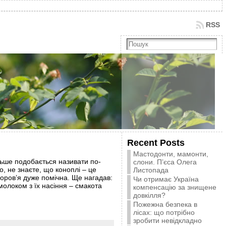
RSS
Recent Posts
Мастодонти, мамонти,
льше подобається називати по-
слони. П’єса Олега
о, не знаєте, що коноплі – це
Листопада
здоров’я дуже помічна. Ще нагадав:
Чи отримає Україна
молоком з їх насіння – смакота
компенсацію за знищене
довкілля?
Пожежна безпека в
лісах: що потрібно
зробити невідкладно