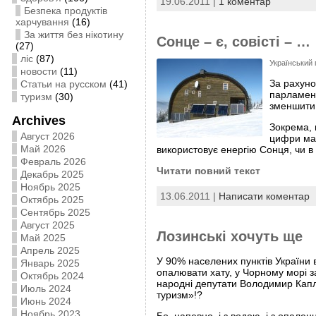
19.06.2011 |
1 коментар
Безпека продуктів
харчування
(16)
За життя без нікотину
Сонце – є, совісті – …
(27)
ліс
(87)
Український 
новости
(11)
За рахуно
Статьи на русском
(41)
парламент
туризм
(30)
зменшити 
Archives
Зокрема, 
Август 2026
цифри мал
Май 2026
використовує енергію Сонця, чи в 
Февраль 2026
Читати повний текст
Декабрь 2025
Ноябрь 2025
13.06.2011 |
Написати коментар
Октябрь 2025
Сентябрь 2025
Август 2025
Лозинські хочуть ще
Май 2025
Апрель 2025
У 90% населених пунктів України
Январь 2025
опалювати хату, у Чорному морі 
Октябрь 2024
народні депутати Володимир Каплі
Июль 2024
туризм»!?
Июнь 2024
Ноябрь 2023