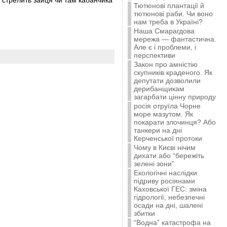
от стрелить зайця чи там кабанчика
Тютюнові плантації й
тютюнові раби. Чи воно
нам треба в Україні?
Наша Смарагдова
мережа — фантастична.
Але є і проблеми, і
перспективи
Закон про амністію
скупників краденого. Як
депутати дозволили
дерибанщикам
загарбати цінну природу
росія отруїла Чорне
море мазутом. Як
покарати злочинця? Або
танкери на дні
Керченської протоки
Чому в Києві нічим
дихати або “бережіть
зелені зони”
Екологічні наслідки
підриву росіянами
Каховської ГЕС: зміна
гідрології, небезпечні
осади на дні, шалені
збитки
“Водна” катастрофа на