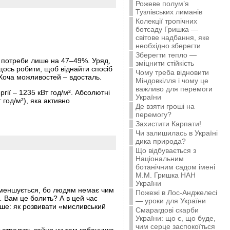
Рожеве полум’я
Тузлівських лиманів
Колекції тропічних
ботсаду Гришка —
світове надбання, яке
необхідно зберегти
Зберегти тепло —
ї потреби лише на 47–49%. Уряд,
зміцнити стійкість
 щось робити, щоб віднайти спосіб
Чому треба відновити
 Хоча можливостей – вдосталь.
Міндовкілля і чому це
важливо для перемоги
ії – 1235 кВт год/м². Абсолютні
України
год/м²), яка активно
Де взяти гроші на
перемогу?
Захистити Карпати!
Чи залишилась в Україні
дика природа?
Що відбувається з
Національним
ботанічним садом імені
М.М. Гришка НАН
України
 зменшується, бо людям немає чим
Пожежі в Лос-Анджелесі
 Вам це болить? А в цей час
— уроки для України
нше: як розвивати «мисливський
Смарагдові скарби
України: що є, що буде,
чим серце заспокоїться