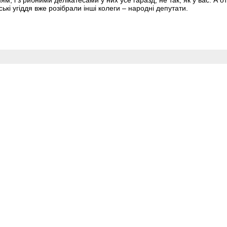
ням, і з рибними делікатесами у них усе гаразд, не так, як у вас. А 
ькі угіддя вже розібрали інші колеги – народні депутати.