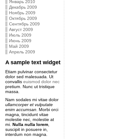
Январь 2010
Декабрь 2009
Ноябрь 2009
Октябрь 2009
Сентябрь 2009
Август 2009
Июль 2009
Июнь 2009
Май 2009
Апрель 2009
A sample text widget
Etiam pulvinar consectetur
dolor sed malesuada. Ut
convallis
euismod dolor nec
pretium. Nunc ut tristique
massa.
Nam sodales mi vitae dolor
ullamcorper et vulputate
enim accumsan
. Morbi orci
magna, tincidunt vitae
molestie nec, molestie at
mi.
Nulla nulla lorem
,
suscipit in posuere in,
interdum non magna.