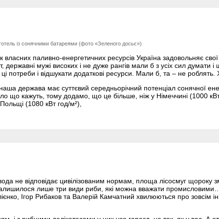
готель із сонячними батареями (фото «Зеленого досьє»)
к власних паливно-енергетичних ресурсів Україна задовольняє сво
, державні мужі високих і не дуже рангів мали б з усіх сил думати і
ці потреби і відшукати додаткові ресурси. Мали б, та – не роблять.
наша держава має суттєвий середньорічний потенціал сонячної енерг
о що кажуть, тому додамо, що це більше, ніж у Німеччині (1000 кВт 
Польщі (1080 кВт год/м²),
 вода не відповідає цивілізованим нормам, площа лісосмуг щороку
залишилося лише три види риби, які можна вважати промисловими…
єнко, Ігор Рибаков та Валерій Камчатний хвилюються про зовсім і