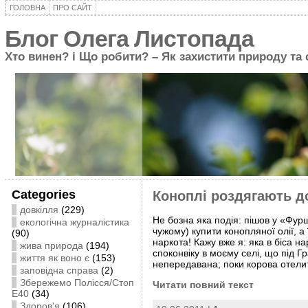
ГОЛОВНА
ПРО САЙТ
Блог Олега Листопада
Хто винен? і Що робити? – Як захистити природу та
Categories
Коноплі роздягають д
довкілля
(229)
Не бозна яка подія: пішов у «Фур
екологічна журналістика
чужому) купити конопляної олії, а 
(90)
наркота! Кажу вже я: яка в біса н
жива природа
(194)
споконвіку в моєму селі, що під 
життя як воно є
(153)
непередавана; поки корова отелит
заповідна справа
(2)
Збережемо Полісся/Стоп
Читати повний текст
Е40
(34)
Здоров'я
(106)