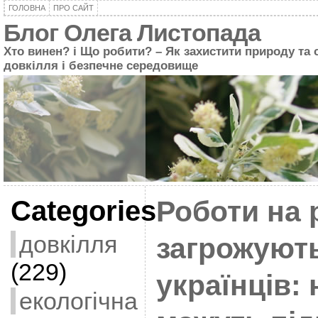
ГОЛОВНА
ПРО САЙТ
Блог Олега Листопада
Хто винен? і Що робити? – Як захистити природу та 
довкілля і безпечне середовище
Categories
Роботи на 
довкілля
загрожуют
(229)
українців:
екологічна