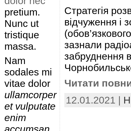
dolor nec
Стратегія розв
pretium.
відчуження і 
Nunc ut
(обов’язковог
tristique
зазнали радіо
massa.
забруднення в
Nam
Чорнобильськ
sodales mi
Читати повни
vitae dolor
ullamcorper
12.01.2021 |
Н
et vulputate
enim
accumsan
.