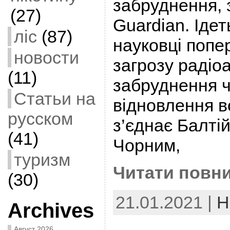
забруднення, 
(27)
Guardian. Ідет
ліс
(87)
науковці поп
новости
загрозу радіо
(11)
забруднення ч
Статьи на
відновлення в
русском
з’єднає Балті
(41)
Чорним,
туризм
Читати повни
(30)
21.01.2021 |
Н
Archives
Август 2026