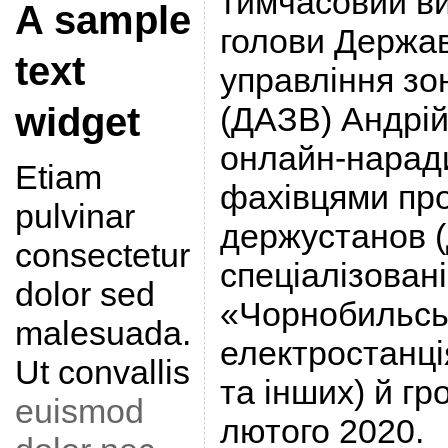
тимчасовий ви
A sample
голови Держав
text
управління зо
(ДАЗВ) Андрій
widget
онлайн-наради
Etiam
фахівцями пр
pulvinar
держустанов 
consectetur
спеціалізован
dolor sed
«Чорнобильсь
malesuada.
електростанці
Ut convallis
та інших) й гр
euismod
лютого 2020.