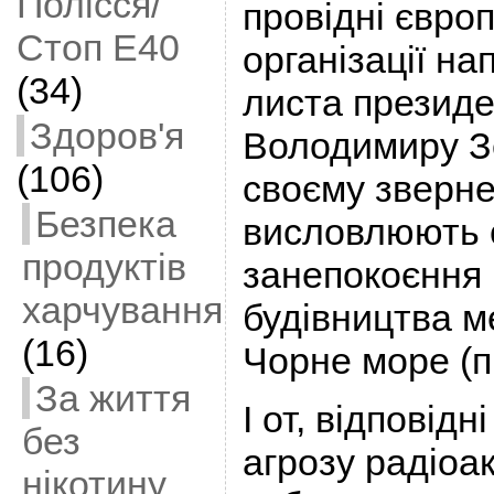
Полісся/
провідні європ
Стоп Е40
організації на
(34)
листа президе
Здоров'я
Володимиру З
(106)
своєму зверне
Безпека
висловлюють 
продуктів
занепокоєння
харчування
будівництва м
(16)
Чорне море (п
За життя
І от, відповід
без
агрозу радіоа
нікотину