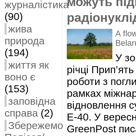
можуть під
журналістика
(90)
радіонуклі
жива
A flo
природа
Belar
(194)
У зо
життя як
річці Прип’ять
воно є
роботи з погл
(153)
рамках міжнар
заповідна
відновлення с
справа
(2)
E-40. У вересн
Збережемо
GreenPost пис