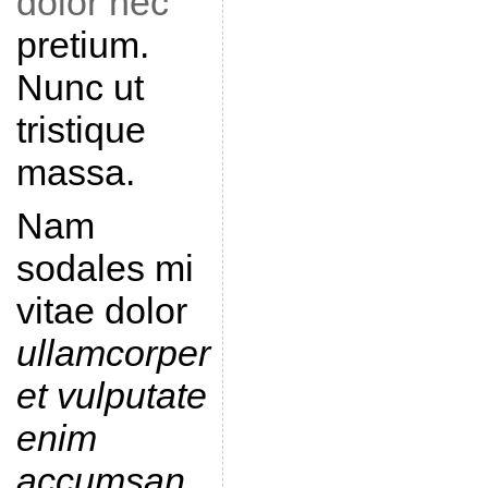
dolor nec
pretium.
Nunc ut
tristique
massa.
Nam
sodales mi
vitae dolor
ullamcorper
et vulputate
enim
accumsan
.