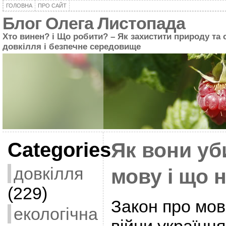
ГОЛОВНА
ПРО САЙТ
Блог Олега Листопада
Хто винен? і Що робити? – Як захистити природу та 
довкілля і безпечне середовище
Categories
Як вони у
довкілля
мову і що 
(229)
Закон про мов
екологічна