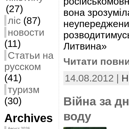
російськомовн
(27)
вона зрозуміл
ліс
(87)
неупереджени
новости
розводитимус
(11)
Литвина»
Статьи на
Читати повни
русском
(41)
14.08.2012 |
Н
туризм
Війна за д
(30)
воду
Archives
Август 2026