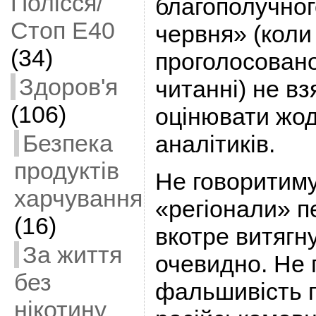
Полісся/
благополучног
Стоп Е40
червня» (коли
(34)
проголосован
Здоров'я
читанні) не вз
(106)
оцінювати жод
Безпека
аналітиків.
продуктів
Не говоритиму
харчування
«регіонали» 
(16)
вкотре витягн
За життя
очевидно. Не 
без
фальшивість г
нікотину