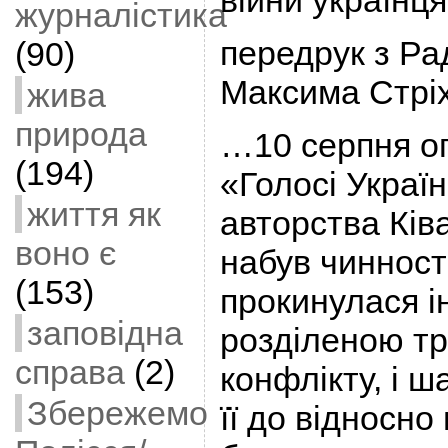
війни українц
журналістика
передрук з Ра
(90)
Максима Стрі
жива
природа
…10 серпня о
(194)
«Голосі Украї
життя як
авторства Ків
воно є
набув чинності
(153)
прокинулася 
заповідна
розділеною т
справа
(2)
конфлікту, і 
Збережемо
її до відносно