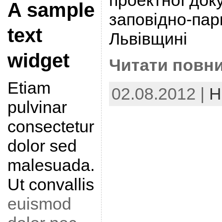
проектної док
A sample
заповідно-пар
text
Львівщині
widget
Читати повни
Etiam
02.08.2012 |
Н
pulvinar
consectetur
dolor sed
malesuada.
Ut convallis
euismod