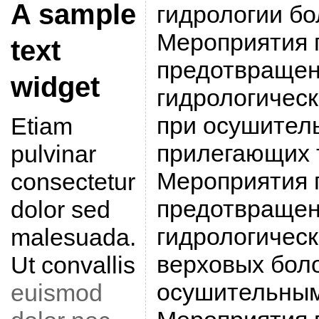
A sample
гидрологии бо
Мероприятия 
text
предотвраще
widget
гидрологическ
при осушител
Etiam
прилегающих т
pulvinar
Мероприятия 
consectetur
предотвраще
dolor sed
гидрологичес
malesuada.
верховых бол
Ut convallis
осушительным
euismod