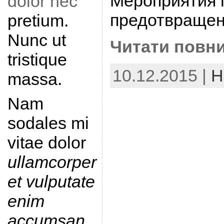
Мероприятия 
dolor nec
предотвраще
pretium.
Nunc ut
Читати повни
tristique
10.12.2015 |
Н
massa.
Nam
sodales mi
vitae dolor
ullamcorper
et vulputate
enim
accumsan
.