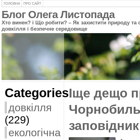
ГОЛОВНА
ПРО САЙТ
Блог Олега Листопада
Хто винен? і Що робити? – Як захистити природу та 
довкілля і безпечне середовище
Categories
Іще дещо п
довкілля
Чорнобиль
(229)
заповідник
екологічна