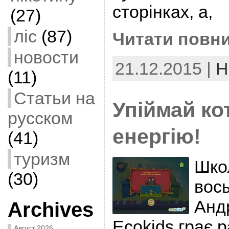
сторінках, а,
(27)
ліс
(87)
Читати повни
новости
21.12.2015 |
Н
(11)
Статьи на
Упіймай ко
русском
енергію!
(41)
туризм
Шко
(30)
вос
Андр
Archives
Ecokids грає 
Август 2026