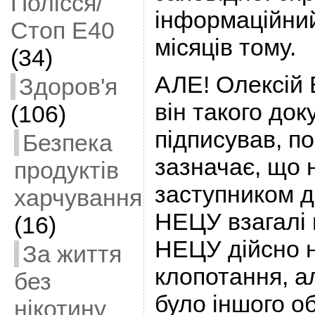
Полісся/
інформаційний
Стоп Е40
місяців тому.
(34)
АЛЕ! Олексій 
Здоров'я
він такого до
(106)
підписував, по
Безпека
зазначає, що н
продуктів
заступником д
харчування
НЕЦУ взагалі 
(16)
НЕЦУ дійсно 
За життя
клопотання, а
без
було іншого об
нікотину