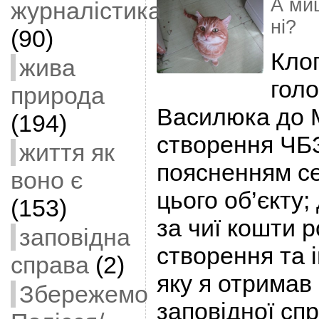
А миш
журналістика
ні?
(90)
Кло
жива
гол
природа
Василюка до 
(194)
створення ЧБ
життя як
поясненням с
воно є
цього об’єкту; 
(153)
за чиї кошти 
заповідна
створення та 
справа
(2)
яку я отримав
Збережемо
заповідної спр