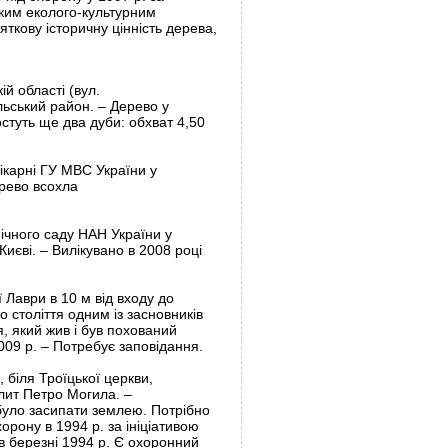
ьким еколого-культурним
ткову історичну цінність дерева,
ій області (вул.
ільський район. – Дерево у
стуть ще два дуби: обхват 4,50
лікарні ГУ МВС України у
ерево всохла
нічного саду НАН України у
иєві. – Вилікувано в 2008 році
 Лаври в 10 м від входу до
 століття одним із засновників
, який жив і був похований
009 р. – Потребує заповідання.
, біля Троїцької церкви,
лит Петро Могила. –
 було засипати землею. Потрібно
орону в 1994 р. за ініціативою
в березні 1994 р. Є охоронний