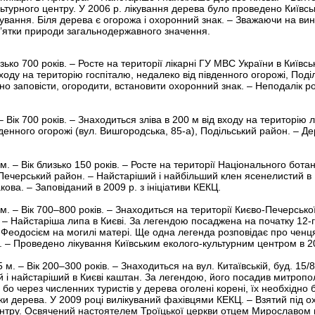
ультурного центру. У 2006 р. лікування дерева було проведено Київс
вання. Біля дерева є огорожа і охоронний знак. – Зважаючи на виня
м’ятки природи загальнодержавного значення.
зько 700 років. – Росте на території лікарні ГУ МВС України в Київськ
входу на територію госпіталю, недалеко від південного огорожі, Под
но заповісти, огородити, встановити охоронний знак. – Неподалік ро
 Вік 700 років. – Знаходиться зліва в 200 м від входу на територію 
івденного огорожі (вул. Вишгородська, 85-а), Подільський район. – Д
м. – Вік близько 150 років. – Росте на території Національного бота
Печерський район. – Найстаріший і найбільший клен ясенелистий в К
ва. – Заповіданий в 2009 р. з ініціативи КЕКЦ.
м. – Вік 700–800 років. – Знаходиться на території Києво-Печерської
– Найстаріша липа в Києві. За легендою посаджена на початку 12-го
Феодосієм на могилі матері. Ще одна легенда розповідає про ченця
. – Проведено лікування Київським еколого-культурним центром в 2
м. – Вік 200–300 років. – Знаходиться на вул. Китаївській, буд. 15/8
й і найстаріший в Києві каштан. За легендою, його посадив митропо
бо через численних туристів у дерева оголені корені, їх необхідно
ілки дерева. У 2009 році вилікуваний фахівцями КЕКЦ. – Взятий під ох
ентру. Освячений настоятелем Троїцької церкви отцем Мирославом 