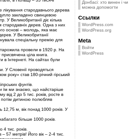
Італії, в Польщі – 53 тисячі
Донбасі: хто винен і чи
можна допомогти
ше лікування стародавнього дерева
а дупло закладено свинцевою
Ссылки
. У Великобританії діє кілька
WordPress.com
м стародавніх дерев. Одна з них
го основі – молодь, яка має
WordPress.org
ерев. У Великобританії
аснувала спеціальну премію для
Meta
Войти
старожила провели в 1920 р. На
WordPress
 присвячена ціла книга.
и в Інтернеті. На сайтах були
и. У Словенії проводяться
ом року» став 180-річний гірський
іпрських фунтів.
ки їм ми знаємо, що найстаріше
у від 2 до 5 тис. років, росте в
 а потім дитиною полюбляв
 12,75 м, вік понад 1000 років. У
набагато більше 1000 років.
 4 тис. років.
– 57 метрів! Його вік – 2-4 тис.