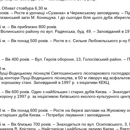
. Обхват стовбура 6,30 м.
 років. – Росте в урочищі «Сузанка» в Черемському заповіднику. – Пі
изанський загін М. Конищука. І до сьогодні біля цього дуба зберегл
 м. – Вік приблизно 800 років.
Волинського району по вул. Радянська, буд. 49. – Заповіданий в 19
 м. – Вік понад 500 років. – Росте в с. Сильне Любомльського р-ну Р
 – Вік 400 років. – Вул. Героїв оборони, 13, Голосіївський район. – 
0 м.
в Пущі-Водицькому лісництві Святошинського лісопаркового господарс
ч від контори Пущі-Водицького лісництва, в 50 м ліворуч від асфальт
хорошому стані. Заповіданий в 1997 р. з ініціативи КЕКЦ.
 – Вік 600 років. Один з найбільших і старих дубів Києва. – Знаходи
охорону у 1997 р. за ініціативою Київського еколого-культурного цент
 м. – Вік понад 600 років. – Росте на березі заплави на Жуковому 
йстаріших дубів Києва. – Потребує лікування і заповідання.
 м. – Вік близько 700 років. – Знаходиться по вул. Осиповського, 3
тникаря В. Крістера. – Найстаріше і найбільше дерево Києва. – Взято