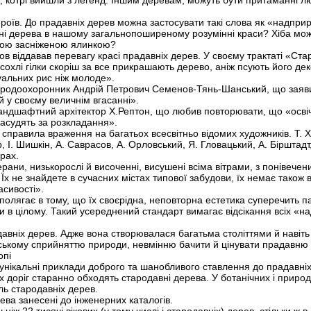
в, котрі вийшли з легенд. Іншим деревам, можуть бути притаманні лю
героїв. До прадавніх дерев можна застосувати такі слова як «надпр
ні дерева в нашому загальнопоширеному розумінні краси? Хіба можл
кою засніженою ялинкою?
ов віддавав перевагу красі прадавніх дерев. У своєму трактаті «Ст
всохлі гілки скоріш за все прикрашають дерево, аніж псують його дек
дуальних рис ніж молоде».
иродоохоронник Андрій Петрович Семенов-Тянь-Шанський, що заявив
й у своєму величнім вгасанні».
андшафтний архітектор Х.Рептон, що любив повторювати, що «осві
 засудять за розкладання».
правила враження на багатьох всесвітньо відомих художників. Т. Хе
, І. Шишкін, А. Саврасов, А. Орловський, Я. Гловацький, А. Бірштадт
рах.
ерани, низькорослі й височенні, висушені всіма вітрами, з понівечен
. Їх не знайдете в сучасних містах типової забудови, їх немає також 
асивості».
полягає в тому, що їх своєрідна, неповторна естетика суперечить
ди в цілому. Такий усереднений стандарт вимагає відсікання всіх «
авніх дерев. Адже вона створювалася багатьма століттями й навіт
ькому сприйняттю природи, невмінню бачити й цінувати прадавню 
опі
унікальні приклади доброго та шанобливого ставлення до прадавніх
х доріг старанно обходять стародавні дерева. У ботанічних і прир
ль стародавніх дерев.
ерева занесені до інженерних каталогів.