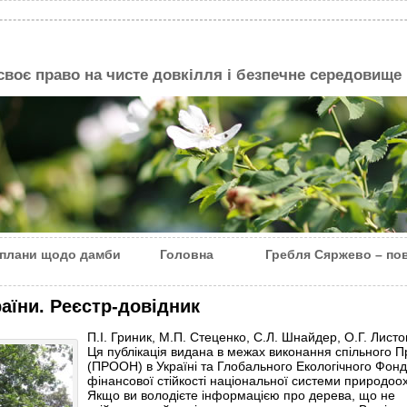
 своє право на чисте довкілля і безпечне середовище
 плани щодо дамби
Головна
Гребля Сяржево – пов
аїни. Реєстр-довідник
П.І. Гриник, М.П. Стеценко, С.Л. Шнайдер, О.Г. Лист
Ця публікація видана в межах виконання спільного 
(ПРООН) в Україні та Глобального Екологічного Фонд
фінансової стійкості національної системи природоох
Якщо ви володієте інформацією про дерева, що не