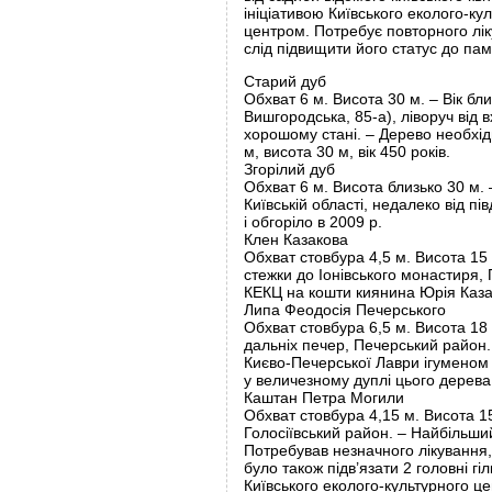
ініціативою Київського еколого-к
центром. Потребує повторного ліку
слід підвищити його статус до па
Старий дуб
Обхват 6 м. Висота 30 м. – Вік бли
Вишгородська, 85-а), ліворуч від 
хорошому стані. – Дерево необхід
м, висота 30 м, вік 450 років.
Згорілий дуб
Обхват 6 м. Висота близько 30 м. –
Київській області, недалеко від п
і обгоріло в 2009 р.
Клен Казакова
Обхват стовбура 4,5 м. Висота 15 
стежки до Іонівського монастиря, 
КЕКЦ на кошти киянина Юрія Казако
Липа Феодосія Печерського
Обхват стовбура 6,5 м. Висота 18 
дальніх печер, Печерський район. 
Києво-Печерської Лаври ігуменом 
у величезному дуплі цього дерева
Каштан Петра Могили
Обхват стовбура 4,15 м. Висота 15 
Голосіївський район. – Найбільши
Потребував незначного лікування, 
було також підв’язати 2 головні г
Київського еколого-культурного ц