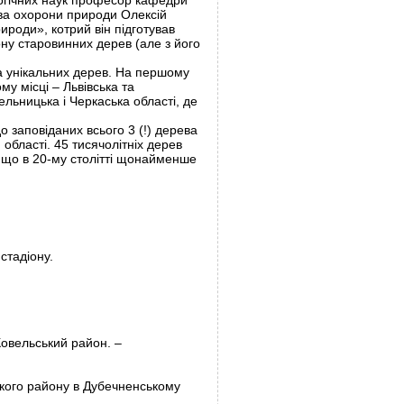
ологічних наук професор кафедри
тва охорони природи Олексій
ироди», котрий він підготував
ону старовинних дерев (але з його
та унікальних дерев. На першому
му місці – Львівська та
ельницька і Черкаська області, де
о заповіданих всього 3 (!) дерева
 області. 45 тисячолітніх дерев
, що в 20-му столітті щонайменше
стадіону.
 Ковельський район. –
ського району в Дубечненському