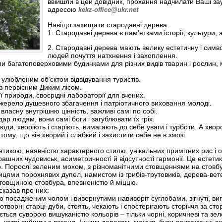
ввійшли в цей довідник, прохання надчилати Ваші з
адресою
kekz-office@ukr.net
Навіщо захищати стародавні дерева
1. Стародавні дерева є пам’ятками історії, культури,
2. Стародавні дерева мають велику естетичну і симво
людей почуття натхнення і захоплення.
и багатоповерховими будинками для різних видів тварин і рослин, м
 улюбленим об’єктом відвідування туристів.
 з первісним Диким лісом.
ї природи, своєрідні лабораторії для вчених.
жерело душевного збагачення і патріотичного виховання молоді.
ласну внутрішню цінність, важливі самі по собі.
ар людям, вони самі боги і загублювати їх гріх.
 люди, хворіють і старіють, вимагають до себе уваги і турботи. А хв
тому, що він хворий і слабкий і захистити себе не в змозі.
тикою, наявністю характерного стилю, унікальних примітних рис і оз
трашних чудовиськ, асиметричності й відсутності гармонії. Це естети
ого. Порослі зеленим мохом, з різноманітними стовщеннями на стов
ицями порохнявих дупел, намистом із грибів-трутовиків, дерева-ве
 товщиною стовбура, впевненістю й міццю.
сказав про них:
ко посадженим чолом і вивернутими навиворіт суглобами, зігнуті, вигн
отворні старці-дуби, стоять, чекають і спостерігають сторіччя за сто
ться суворою вишуканістю кольорів – тільки чорні, коричневі та зеле