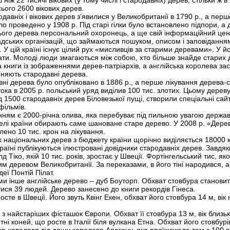
іж 22 тисячі вікових (у тому числі і стародавніх) дерев, стільки ж в 
сього 2600 вікових дерев.
давніх і вікових дерев з’явилися у Великобританії в 1790 р., а пер
о проведено у 1908 р. Під старі гілки було встановлено підпори, 
ього дерева персональний охоронець, а ще свій інформаційний центр
адських організацій, що займаються пошуком, описом і заповідання
У цій країні існує цілий рух «мисливців за старими деревами». У йо
ти. Молоді люди змагаються між собою, хто більше знайде старих д
 книги із зображеннями дерев-патріархів, а англійська королева з
оняють стародавні дерева.
вні дерева було опубліковано в 1886 р., а перше лікування дерева-
ока в 2005 р. польський уряд виділив 100 тис. злотих. Цьому дереву
 1500 стародавніх дерев Біловезької пущі, створили спеціальні сайт
фільмів.
ням є 2000-річна олива, яка перебуває під пильною увагою держав
елі країни обирають саме шановане старе дерево. У 2008 р. «Дерев
ено 10 тис. крон на лікування.
х національних дерев з бюджету країни щорічно виділяється 18000 к
країні публікуються ілюстровані довідники стародавніх дерев. Завдя
Тіко, якій 10 тис. років, зростає у Швеції. Фортінгельський тис, яком
им деревом Великобританії. За переказами, в його тіні народився,
еї Понтій Пілат.
ми інше англійське дерево – дуб Боуторп. Обхват стовбура становить
ися 39 людей. Дерево занесено до книги рекордів Гінеса.
те в Швеції. Його звуть Квінг Екен, обхват його стовбура 14 м, вік 
на з найстаріших фісташок Європи. Обхват її стовбура 13 м, вік близько
 коней, що росте в Італії біля вулкана Етна. Обхват його стовбурів 