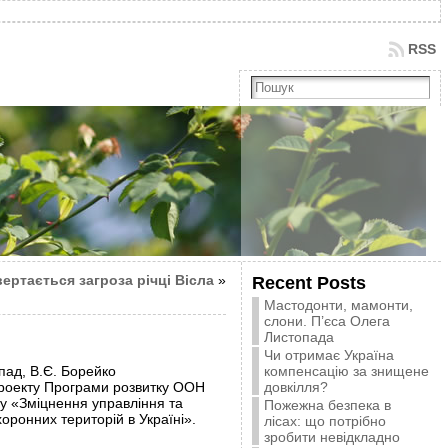
RSS
ертається загроза річці Вісла
»
Recent Posts
Мастодонти, мамонти,
слони. П’єса Олега
Листопада
Чи отримає Україна
опад, В.Є. Борейко
компенсацію за знищене
Проекту Програми розвитку ООН
довкілля?
у «Зміцнення управління та
Пожежна безпека в
оронних територій в Україні».
лісах: що потрібно
зробити невідкладно