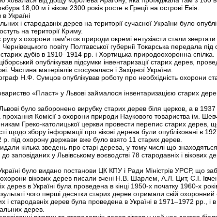
ною ховалася від дощу королева Арагону, яка проїжджала там з 100
ура 18,00 м і віком 2300 років росте в Греції на острові Евія.
 в Україні
льних і стародавніх дерев на території сучасної України було опублі
стуть на території Криму.
х руху з охорони пам’яток природи окремі ентузіасти стали звертати 
я Чернівецького повіту Полтавської губернії Токарська передала під
тарих дубів в 1910–1914 рр. і Хортицька природоохоронна спілка.
аціборський опублікував підсумки інвентаризації старих дерев, про
ові. Частина матеріалів стосувалася і Західної України.
ограф Н.Ф. Сумцов опублікував роботу про необхідність охорони ста
овариство «Пласт» у Львові займалося інвентаризацією старих дерев
Львові було заборонено вирубку старих дерев біля церков, а в 1937
 на прохання Комісії з охорони природи Наукового товариства ім. Шев
икам Греко-католицької церкви провести перепис старих дерев, що
сті щодо збору інформації про вікові дерева були опубліковані в 19
 р. під охорону держави вже було взято 11 старих дерев.
идали кілька зведень про старі дерева, у тому числі що знаходяться і
до заповіданих у Львівському воєводстві 78 стародавніх і вікових де
й Україні було видано постанови ЦК КПУ і Ради Міністрів УРСР, що з
охорони вікових дерев писали вчені Н.В. Шарлем, А.Л. Цит, С.І. Івч
іх дерев в Україні була проведена в кінці 1950-х початку 1960-х рок
зультаті чого перші десятки старих дерев отримали свій охоронний с
их і стародавніх дерев була проведена в Україні в 1971–1972 рр., і в
кальних дерев.