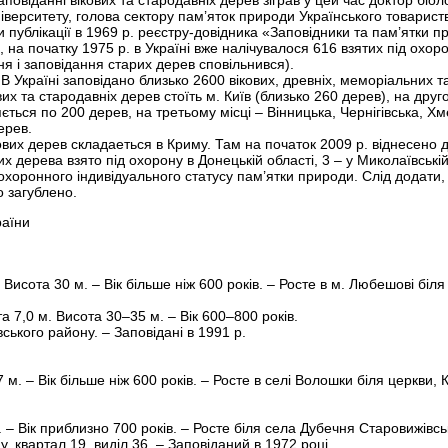
заповіданні вікових та стародавніх дерев зіграв у цей час доктор бі
ніверситету, голова сектору пам’яток природи Українського товарис
публікації в 1969 р. реєстру-довідника «Заповідники та пам’ятки пр
 на початку 1975 р. в Україні вже налічувалося 616 взятих під охор
я і заповідання старих дерев сповільнився).
 В Україні заповідано близько 2600 вікових, древніх, меморіальних 
ових та стародавніх дерев стоїть м. Київ (близько 260 дерев), на друго
ється по 200 дерев, на третьому місці – Вінницька, Чернігівська, Хм
ерев.
вих дерев складаеться в Криму. Там на початок 2009 р. віднесено д
их дерева взято під охорону в Донецькій області, 3 – у Миколаївській
охоронного індивідуального статусу пам’ятки природи. Слід додати
о загублено.
раїни
Висота 30 м. – Вік більше ніж 600 років. – Росте в м. Любешові біля 
а 7,0 м. Висота 30–35 м. – Вік 600–800 років.
ського району. – Заповідані в 1991 р.
 м. – Вік більше ніж 600 років. – Росте в селі Волошки біля церкви,
. – Вік приблизно 700 років. – Росте біля села Дубечня Старовижів
у, квартал 19, виділ 36. – Заповіданий в 1972 році.