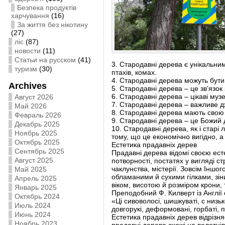
Безпека продуктів
харчування
(16)
За життя без нікотину
(27)
ліс
(87)
новости
(11)
Статьи на русском
(41)
3. Стародавні дерева є унікальним
туризм
(30)
птахів, комах.
4. Стародавні дерева можуть бути
Archives
5. Стародавні дерева – це зв’язок
6. Стародавні дерева – цікаві музе
Август 2026
7. Стародавні дерева – важливе д
Май 2026
8. Стародавні дерева мають свою в
Февраль 2026
9. Стародавні дерева – це Божий д
Декабрь 2025
10. Стародавні дерева, як і старі
Ноябрь 2025
тому, що це економічно вигідно, а 
Октябрь 2025
Естетика прадавніх дерев
Сентябрь 2025
Прадавні дерева відомі своєю есте
Август 2025
потворності, постатях у вигляді с
чаклунства, містерії. Зовсім Інш
Май 2025
обламаними й сухими гілками, зін
Апрель 2025
віком, висотою й розміром крони,
Январь 2025
Преподобний Ф. Килверт із Англії 
Октябрь 2024
«Ці сивоволосі, шишкуваті, с низь
Июль 2024
довгорукі, деформовані, горбаті, п
Июнь 2024
Естетика прадавніх дерев відрізняє
Ноябрь 2023