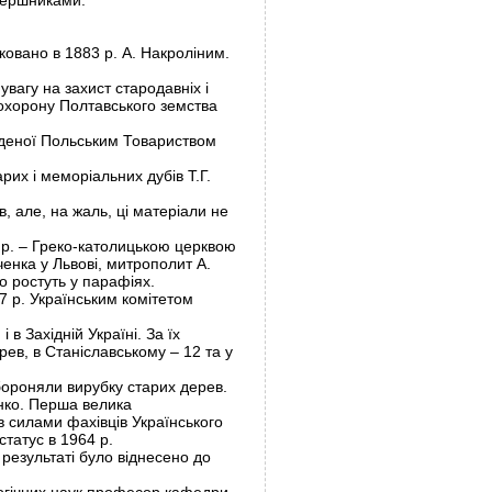
 вершниками.
ковано в 1883 р. А. Накроліним.
увагу на захист стародавніх і
 охорону Полтавського земства
веденої Польським Товариством
рих і меморіальних дубів Т.Г.
, але, на жаль, ці матеріали не
 р. – Греко-католицькою церквою
ченка у Львові, митрополит А.
 ростуть у парафіях.
27 р. Українським комітетом
 в Західній Україні. За їх
рев, в Станіславському – 12 та у
абороняли вирубку старих дерев.
енко. Перша велика
ів силами фахівців Українського
татус в 1964 р.
 результаті було віднесено до