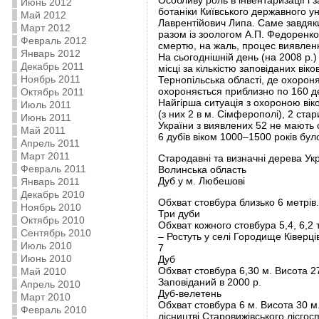
Особливу роль в інвентаризації і 
Июнь 2012
ботаніки Київського державного у
Май 2012
Лаврентійович Липа. Саме завдяки 
Март 2012
разом із зоологом А.П. Федоренко,
Февраль 2012
смертю, на жаль, процес виявленн
Январь 2012
На сьогоднішній день (на 2008 р.)
Декабрь 2011
місці за кількістю заповіданих вік
Ноябрь 2011
Тернопільська області, де охороня
охороняється приблизно по 160 д
Октябрь 2011
Найгірша ситуація з охороною віко
Июль 2011
(з них 2 в м. Сімферополі), 2 стар
Июнь 2011
України з виявлених 52 не мають 
Май 2011
6 дубів віком 1000–1500 років бул
Апрель 2011
Март 2011
Стародавні та визначні дерева Ук
Февраль 2011
Волинська область
Дуб у м. Любешові
Январь 2011
Декабрь 2010
Обхват стовбура близько 6 метрів. 
Ноябрь 2010
Три дуби
Октябрь 2010
Обхват кожного стовбура 5,4, 6,2 т
Сентябрь 2010
– Ростуть у селі Городище Ківерців
Июль 2010
7
Июнь 2010
Дуб
Обхват стовбура 6,30 м. Висота 27
Май 2010
Заповіданий в 2000 р.
Апрель 2010
Дуб-велетень
Март 2010
Обхват стовбура 6 м. Висота 30 м
Февраль 2010
лісництві Старовижівського лісгосп