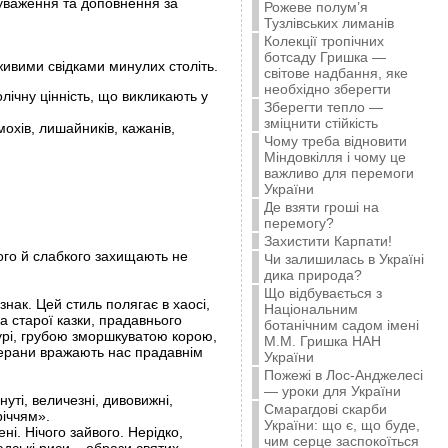
ауваження та доповнення за
Рожеве полум’я
Тузлівських лиманів
Колекції тропічних
ботсаду Гришка —
 живими свідками минулих століть.
світове надбання, яке
необхідно зберегти
лічну цінність, що викликають у
Зберегти тепло —
зміцнити стійкість
охів, лишайників, кажанів,
Чому треба відновити
Міндовкілля і чому це
важливо для перемоги
України
Де взяти гроші на
перемогу?
Захистити Карпати!
орого й слабкого захищають не
Чи залишилась в Україні
дика природа?
Що відбувається з
нак. Цей стиль полягає в хаосі,
Національним
ка старої казки, прадавнього
ботанічним садом імені
бурі, грубою зморшкуватою корою,
М.М. Гришка НАН
терани вражають нас прадавнім
України
Пожежі в Лос-Анджелесі
— уроки для України
уті, величезні, дивовижні,
Смарагдові скарби
річчям».
України: що є, що буде,
ні. Нічого зайвого. Нерідко,
чим серце заспокоїться