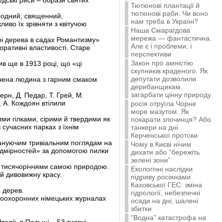
дські риси – образи святих
Тютюнові плантації й
тютюнові раби. Чи воно
иродний, священний,
нам треба в Україні?
иво їх зрівняти з квітучою
Наша Смарагдова
мережа — фантастична.
арі дерева в садах Романтизму»
Але є і проблеми, і
оративні властивості. Старе
перспективи
Закон про амністію
 ще в 1913 році, що «ці
скупників краденого. Як
депутати дозволили
чена людина з гарним смаком
дерибанщикам
загарбати цінну природу
рн, Д. Педар, Т. Грей, М.
, А. Кождоян втілили
росія отруїла Чорне
море мазутом. Як
ими гілками, сірими й твердими як
покарати злочинця? Або
в сучасних парках з їхнім
танкери на дні
Керченської протоки
 пануючим тривіальним поглядам на
Чому в Києві нічим
надмірностей» за допомогою пилки
дихати або “бережіть
зелені зони”
ь тисячоріччями самою природою.
Екологічні наслідки
й дивовижну красу.
підриву росіянами
Каховської ГЕС: зміна
 дерев.
гідрології, небезпечні
одоохоронних німецьких журналах
осади на дні, шалені
збитки
“Водна” катастрофа на