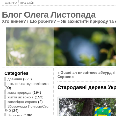
ГОЛОВНА
ПРО САЙТ
Блог Олега Листопада
Хто винен? і Що робити? – Як захистити природу та
«
Guardian висвітлює абсурдні
Categories
Сяржево
довкілля
(229)
екологічна журналістика
Стародавні дерева Укр
(90)
жива природа
(194)
життя як воно є
(153)
заповідна справа
(2)
Збережемо Полісся/Стоп
Е40
(34)
Здоров'я
(106)