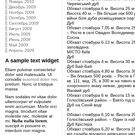
Январь 2010
Черемський дуб
Декабрь 2009
Обхват стовбура 6 м. Висота 25 м
Ноябрь 2009
Висота 40 м. – Вік більше ніж 600
Октябрь 2009
війни біля дуба розміщувався парт
Дуб
Сентябрь 2009
Обхват стовбура 7,05 м. Висота 25
Август 2009
– Росте в селі Овадно Володимир-
Июль 2009
Сосна
Июнь 2009
Обхват стовбура 6,13 м. Висота 25
Май 2009
заповідана.
Апрель 2009
МІСТО КиЇв
Дуб
A sample text widget
Обхват стовбура 4 м. Висота 30 м.
Дуб Бай-Бай
Etiam pulvinar consectetur
Обхват стовбура 4,80 м. Висота 3
dolor sed malesuada. Ut
– Вік близько 500 років. – Росте 
convallis
euismod dolor nec
кв. 111, вид. 25, в 300 м на півні
pretium. Nunc ut tristique
охоронного знаку немає, дерево в 
massa.
Віковий дуб
Обхват стовбура 6 м. Висота 15 м.
Nam sodales mi vitae dolor
Голосіївський район. – Взято під 
ullamcorper et vulputate
Дуб на Синій воді
enim accumsan
. Morbi orci
8
magna, tincidunt vitae
Обхват стовбура 6,10 м. Висота 20
molestie nec, molestie at
Голосіївський район. – Один із на
mi.
Nulla nulla lorem
,
Дуб Крістера
suscipit in posuere in,
Обхват стовбура 6,20 м. Висота 25
interdum non magna.
від садиби відомого київського кві