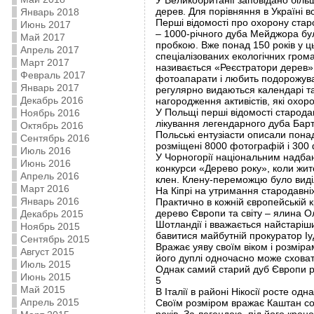
У Великобританії заповідано більш н
дерев. Для порівняння в Україні в
Январь 2018
Перші відомості про охорону старо
Июнь 2017
– 1000-річного дуба Мейджора бул
Май 2017
пробкою. Вже понад 150 років у ц
Апрель 2017
спеціалізованих екологічних гром
Март 2017
називається «Реєстратори дерев». 
Февраль 2017
фотоапарати і любить подорожува
Январь 2017
регулярно видаються календарі та
Декабрь 2016
нагородження активістів, які охор
У Польщі перші відомості старода
Ноябрь 2016
лікування легендарного дуба Барт
Октябрь 2016
Польські ентузіасти описали понад
Сентябрь 2016
розміщені 8000 фотографій і 300 
Июль 2016
У Чорногорії національним надбан
Июнь 2016
конкурси «Дерево року», коли жит
Апрель 2016
клен. Клену-переможцю було виділ
Март 2016
На Кіпрі на утримання стародавні
Январь 2016
Практично в кожній європейській 
дерево Європи та світу – ялина Олд 
Декабрь 2015
Шотландії і вважається найстаріш
Ноябрь 2015
бавитися майбутній прокуратор Іуд
Сентябрь 2015
Вражає уяву своїм віком і розміра
Август 2015
його дуплі одночасно може сховат
Июль 2015
Однак самий старий дуб Європи рос
Июнь 2015
5
Май 2015
В Італії в районі Нікосії росте од
Апрель 2015
Своїм розміром вражає Каштан сотні