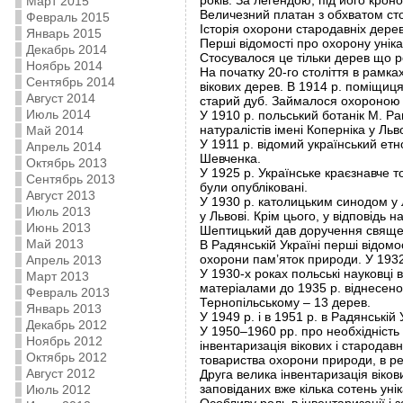
років. За легендою, під його кро
Март 2015
Величезний платан з обхватом стовб
Февраль 2015
Історія охорони стародавніх дерев
Январь 2015
Перші відомості про охорону уніка
Декабрь 2014
Стосувалося це тільки дерев що ро
Ноябрь 2014
На початку 20-го століття в рамка
Сентябрь 2014
вікових дерев. В 1914 р. поміщиц
Август 2014
старий дуб. Займалося охороною с
Июль 2014
У 1910 р. польський ботанік М. Р
натуралістів імені Коперніка у Льв
Май 2014
У 1911 р. відомий український етн
Апрель 2014
Шевченка.
Октябрь 2013
У 1925 р. Українське краєзнавче т
Сентябрь 2013
були опубліковані.
Август 2013
У 1930 р. католицьким синодом у 
Июль 2013
у Львові. Крім цього, у відповідь
Июнь 2013
Шептицький дав доручення священ
Май 2013
В Радянській Україні перші відомо
охорони пам’яток природи. У 1932
Апрель 2013
У 1930-х роках польські науковці в
Март 2013
матеріалами до 1935 р. віднесено 
Февраль 2013
Тернопільському – 13 дерев.
Январь 2013
У 1949 р. і в 1951 р. в Радянські
Декабрь 2012
У 1950–1960 рр. про необхідність 
Ноябрь 2012
інвентаризація вікових і стародавн
Октябрь 2012
товариства охорони природи, в ре
Август 2012
Друга велика інвентаризація віков
заповіданих вже кілька сотень уні
Июль 2012