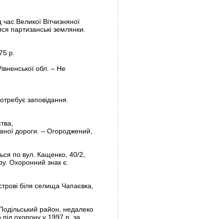
д час Великої Вітчизняної
ися партизанські землянки.
75 р.
івненської обл. – Не
Потребує заповідання.
тва,
ованої дороги. – Огороджений,
ться по вул. Кащенко, 40/2,
ру. Охоронний знак є.
острові біля селища Чапаєвка,
, Подільський район, недалеко
 під охорону у 1997 р. за