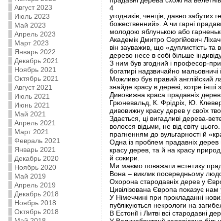
прадавні дерева схожі на велетні
Август 2023
4
угодників, ченців, давно забутих 
Июль 2023
божественний». А чи гарні прадав
Май 2023
молодою яблунькою або гарнень
Апрель 2023
Академік Дмитро Сергійович Ліхач
Март 2023
він зауважив, що «дуплистість та 
Январь 2022
дерево несе в собі більше індиві
Декабрь 2021
З ним був згодний і професор-пр
Ноябрь 2021
богатирі надзвичайно мальовничі 
Октябрь 2021
Можливо був правий англійский л
знайде красу в дереві, котре інші
Август 2021
Дивовижна краса прадавніх дерев с
Июль 2021
Грюневальд, К. Фрідріх, Ю. Клевер
Июнь 2021
дивовижну красу дерев у своїх тво
Май 2021
Здається, ці вигадливі дерева-вет
Апрель 2021
волосся відьми, не від світу цього
Март 2021
прагненням до вульгарності й «кр
Февраль 2021
Одна із проблем прадавніх дерев 
Январь 2021
красу дерев, та й на красу приро
й сокири.
Декабрь 2020
Ми маємо поважати естетику прад
Ноябрь 2020
Вона – виклик посередньому людс
Май 2019
Охорона стародавніх дерев у Євр
Апрель 2019
Цивілізована Європа показує нам 
Декабрь 2018
У Німеччині при прокладанні нови
Ноябрь 2018
публікуються некрологи на загибе
Октябрь 2018
В Естонії і Литві всі стародавні д
Май 2018