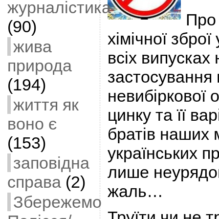
журналістика
Про
(90)
хімічної зброї 
жива
всіх випусках
природа
застосування 
(194)
невибіркової 
життя як
цинку та її ва
воно є
братів наших
(153)
українських п
заповідна
лише неурядові
справа
(2)
жаль…
Збережемо
Труїти чи не т