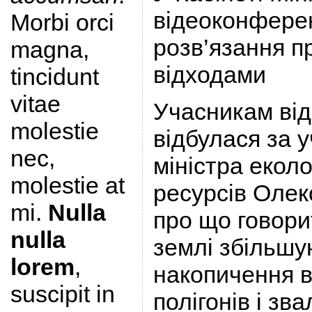
відеоконфере
Morbi orci
розв’язання п
magna,
відходами
tincidunt
vitae
Учасникам від
molestie
відбулася за у
nec,
міністра еколо
molestie at
ресурсів Олек
mi.
Nulla
про що говори
nulla
землі збільшу
lorem
,
накопичення ві
suscipit in
полігонів і зв