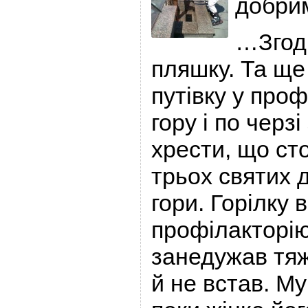
добрим
…Згоди
пляшку. Та ще
путівку у проф
гору і по черзі
хрести, що ст
трьох святих 
гори. Горілку 
профілакторію
занедужав тяж
й не встав. Му