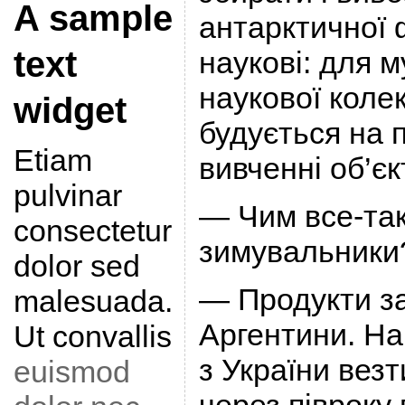
A sample
антарктичної 
text
наукові: для 
наукової колек
widget
будується на 
Etiam
вивченні об’єк
pulvinar
— Чим все-та
consectetur
зимувальники
dolor sed
— Продукти за
malesuada.
Аргентини. На
Ut convallis
з України вез
euismod