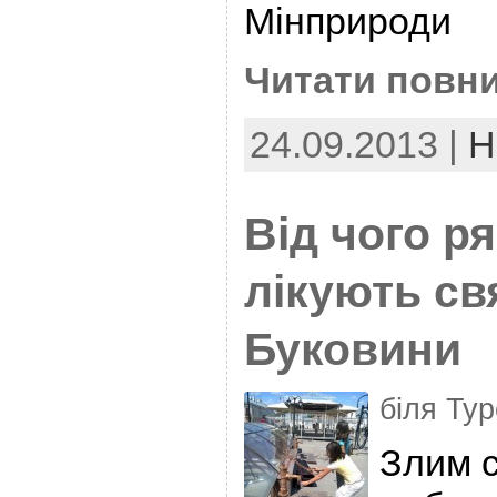
Мінприроди
Читати повни
24.09.2013 |
Н
Від чого ря
лікують св
Буковини
біля Тур
Злим с