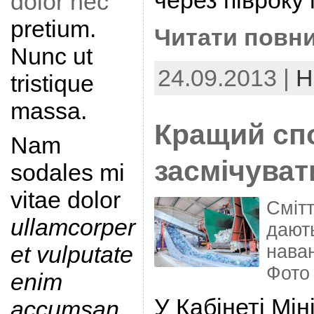
через півроку
dolor nec
pretium.
Читати повни
Nunc ut
24.09.2013 |
Н
tristique
massa.
Кращий сп
Nam
засмічуват
sodales mi
vitae dolor
Сміт
ullamcorper
дают
нава
et vulputate
Фото
enim
У Кабінеті Мін
accumsan
.