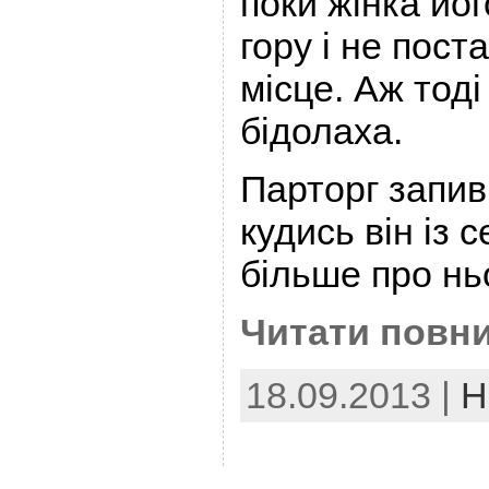
поки жінка йог
гору і не пост
місце. Аж тоді
бідолаха.
Парторг запив,
кудись він із 
більше про нь
Читати повни
18.09.2013 |
Н