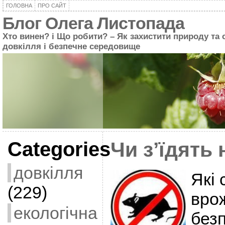
ГОЛОВНА
ПРО САЙТ
Блог Олега Листопада
Хто винен? і Що робити? – Як захистити природу та 
довкілля і безпечне середовище
Categories
Чи з’їдять
довкілля
Які 
(229)
врож
екологічна
без