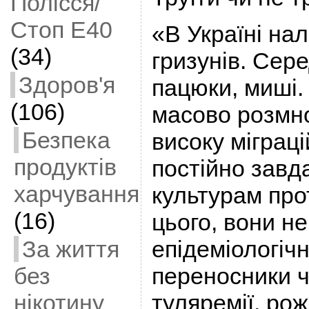
Полісся/
Стоп Е40
«В Україні нал
(34)
гризунів. Сер
Здоров'я
пацюки, миші.
(106)
масово розмн
Безпека
високу міграці
продуктів
постійно завд
харчування
культурам про
(16)
цього, вони не
За життя
епідеміологіч
без
переносники ч
нікотину
туляремії, рож