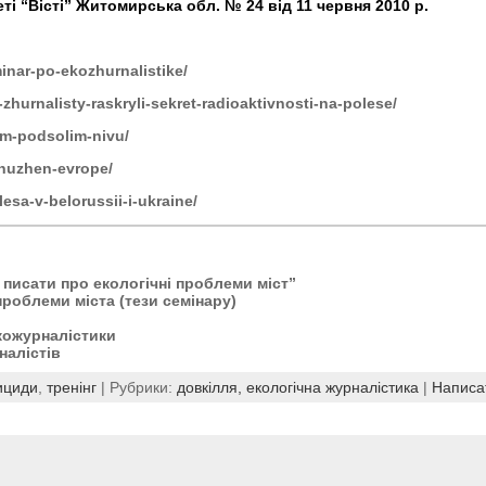
і “Вісті” Житомирська обл. № 24 від 11 червня 2010 р.
minar-po-ekozhurnalistike/
-zhurnalisty-raskryli-sekret-radioaktivnosti-na-polese/
em-podsolim-nivu/
s-nuzhen-evrope/
lesa-v-belorussii-i-ukraine/
 писати про екологічні проблеми міст”
проблеми міста (тези семінару)
кожурналістики
налістів
ициди
,
тренінг
| Рубрики:
довкілля,
екологічна журналістика
|
Написа