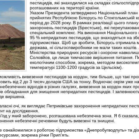
пестицидів, які знаходилися на складах сільгосппідпр
розташованих на території країни.
Указом Президента затверджено Національний план 
прийнятих Республікою Білорусь по Стокгольмській ко
період до 2028 року. В рамках реалізації цього плану
захоронень пестицидів (Брестське), які переупакова
спеціальний комплекс. На виконання Національного 
95 % непридатних пестицидів, що знаходяться на збе
підприємствах. Щоб це зробити, Білорусь отримала 
держава, ні сільгоспвиробники не мали таких коштів. 
Міністерства природних ресурсів і охорони навколи
Соловйов, це лише тимчасове вирішення питання. П
екологічним способом, зокрема, методом високотем
температурі 1100-1200 градусів за Цельсієм).
можливість вивезення пестицидів за кордон, тим більше, що такі про
овить від 2 до 3 тисяч доларів США за тонну. Водночас окрім уже на
небезпечних відходів в різних галузях, вивезення за кордон яких п
ебе обладнання для знищення непридатних пестицидів. І запевнюют
уде вирішена.
ласні очі, як виглядає Петриківське захоронення непридатних пести
нт на дослідження.
в’їзд у який заборонено, розташована небезпечна зона. Я б сказала,
ронення небезпечні речовини будуть вивезені та знищені.
 де ознайомилися з роботою підприємства «Днепробугводпуть» та діз
сурсами, зокрема річки Прип’ять.