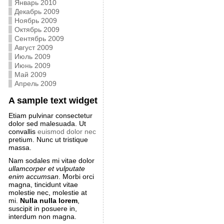
Январь 2010
Декабрь 2009
Ноябрь 2009
Октябрь 2009
Сентябрь 2009
Август 2009
Июль 2009
Июнь 2009
Май 2009
Апрель 2009
A sample text widget
Etiam pulvinar consectetur
dolor sed malesuada. Ut
convallis
euismod dolor nec
pretium. Nunc ut tristique
massa.
Nam sodales mi vitae dolor
ullamcorper et vulputate
enim accumsan
. Morbi orci
magna, tincidunt vitae
molestie nec, molestie at
mi.
Nulla nulla lorem
,
suscipit in posuere in,
interdum non magna.