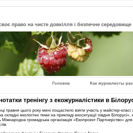
 своє право на чисте довкілля і безпечне середовище
Головна
Как журналисты рас
нотатки тренінгу з екожурналістики в Білору
нці травня цього року мені пощастило взяти участь у майстер-класі з
а складні екологічні теми на прикладі екоситуації півдня Білорусі», 
ь Міжнародна громадська організація «Екопроект Партнерство» для 
тів.