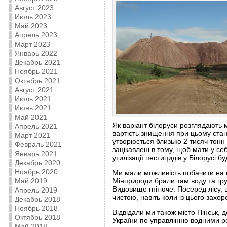
Август 2023
Июль 2023
Май 2023
Апрель 2023
Март 2023
Январь 2022
Декабрь 2021
Ноябрь 2021
Октябрь 2021
Август 2021
Июль 2021
Июнь 2021
Май 2021
Як варіант білоруси розглядають 
Апрель 2021
вартість знищення при цьому стан
Март 2021
утворюється близько 2 тисяч тонн 
Февраль 2021
зацікавлені в тому, щоб мати у с
Январь 2021
утилізації пестицидів у Білорусі б
Декабрь 2020
Ноябрь 2020
Ми мали можливість побачити на в
Май 2019
Мінприроди брали там воду та гру
Видовище гнітюче. Посеред лісу, 
Апрель 2019
чистою, навіть коли із цього захо
Декабрь 2018
Ноябрь 2018
Відвідали ми також місто Пінськ,
Октябрь 2018
України по управлінню водними ре
Май 2018