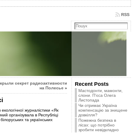
RSS
крыли секрет радиоактивности
Recent Posts
на Полесье
»
Мастодонти, мамонти,
слони. П’єса Олега
сі
Листопада
Чи отримає Україна
 екологічної журналістики «Як
компенсацію за знищене
який організувала в Республіці
довкілля?
білоруських та українських
Пожежна безпека в
лісах: що потрібно
зробити невідкладно