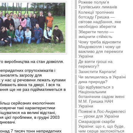
Рожеве полум’я
Тузлівських лиманів
Колекції тропічних
ботсаду Гришка —
світове надбання, яке
необхідно зберегти
Зберегти тепло —
зміцнити стійкість
Чому треба відновити
Міндовкілля і чому це
важливо для перемоги
України
го виробництва на стан довкілля.
Де взяти гроші на
перемогу?
придатних отрутохімікатів і
Захистити Карпати!
тановлять загрозу для
Чи залишилась в Україні
 у нас ці речовини лежать купами
дика природа?
ивають вікна та двері. І вся та
Що відбувається з
тання ще не раз підійматиметься в
Національним
ботанічним садом імені
М.М. Гришка НАН
більш серйозних екологічних
України
аховуючи такі характеристики
Пожежі в Лос-Анджелесі
іщуватися на великі відстані,
— уроки для України
я цієї проблеми, в грудні 2003
Смарагдові скарби
днювачі.
України: що є, що буде,
понад 7 тисяч тонн непридатних
чим серце заспокоїться