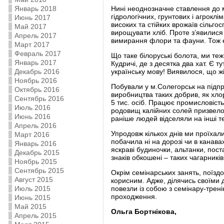
Январь 2018
Нині неоднозначне ставлення до м
гідрологічних, грунтових і агрок
Июнь 2017
високих та стійких врожаїв сільго
Май 2017
вирощувати хліб. Проте з’явилися 
Апрель 2017
вимирання флори та фауни. Тож е
Март 2017
Февраль 2017
Що таке білоруські болота, ми теж
Январь 2017
Кудричі, де з десятка два хат. Є т
Декабрь 2016
українську мову! Виявилося, що ж
Ноябрь 2016
Побували у м.Солегорськ на підпри
Октябрь 2016
виробництва таких добрив, як хлор
Сентябрь 2016
5 тис. осіб. Працює промисловість
Июль 2016
родовищ калійних солей призвело 
Июнь 2016
раніше людей відселяли на інші т
Апрель 2016
Упродовж кількох днів ми проїхали 
Март 2016
побачила ні на дорозі чи в канава
Январь 2016
яскраві будиночки, альтанки, пост
Декабрь 2015
знаків обкошені – таких чагарників
Ноябрь 2015
Сентябрь 2015
Окрім семінарських занять, поїздо
Август 2015
корисним. Адже, ділячись своїми 
Июль 2015
повезли із собою з семінару-трені
проходження.
Июнь 2015
Май 2015
Ольга Бортнікова,
Апрель 2015