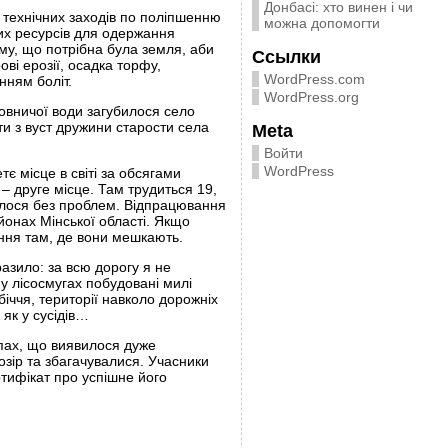
Донбасі: хто винен і чи
і технічних заходів по поліпшенню
можна допомогти
них ресурсів для одержання
ому, що потрібна була земля, аби
Ссылки
ві ерозії, осадка торфу,
WordPress.com
ням боліт.
WordPress.org
ьовничої води загубилося село
ути з вуст дружини старости села
Meta
Войти
WordPress
є місце в світі за обсягами
 – друге місце. Там трудиться 19,
ійшлося без проблем. Відпрацювання
йонах Мінської області. Якщо
ання там, де вони мешкають.
разило: за всю дорогу я не
 у лісосмугах побудовані милі
біччя, території навколо дорожніх
 як у сусідів…
упах, що виявилося дуже
озір та збагачувалися. Учасники
ртифікат про успішне його