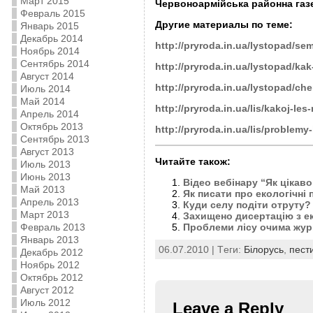
Март 2015
Червоноармійська районна газет
Февраль 2015
Другие материалы по теме:
Январь 2015
Декабрь 2014
http://pryroda.in.ua/lystopad/se
Ноябрь 2014
Сентябрь 2014
http://pryroda.in.ua/lystopad/kak
Август 2014
http://pryroda.in.ua/lystopad/ch
Июль 2014
Май 2014
http://pryroda.in.ua/lis/kakoj-le
Апрель 2014
Октябрь 2013
http://pryroda.in.ua/lis/problemy-
Сентябрь 2013
Август 2013
Читайте також:
Июль 2013
Июнь 2013
Відео вебінару “Як цікаво
Май 2013
Як писати про екологічні 
Апрель 2013
Куди селу подіти отруту?
Март 2013
Захищено дисертацію з е
Февраль 2013
Проблеми лісу очима жур
Январь 2013
06.07.2010 | Tеги:
Білорусь
,
пест
Декабрь 2012
Ноябрь 2012
Октябрь 2012
Август 2012
Июль 2012
Leave a Reply