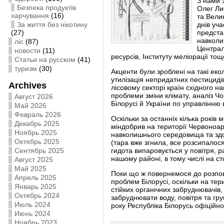
З нами з
Безпека продуктів
Олег Ли
харчування
(16)
та Велик
За життя без нікотину
днів уча
(27)
предста
навколи
ліс
(87)
Централ
новости
(11)
ресурсів, Інституту меліорації тощ
Статьи на русском
(41)
туризм
(30)
Акценти були зроблені на такі екол
утилізація непридатних пестициді
Archives
лісовому секторі країн східного на
проблеми зміни клімату, аналіз Чо
Август 2026
Білорусі й України по управлінню
Май 2026
Февраль 2026
Оскільки за останніх кілька рокі
Декабрь 2025
міндобрив на території Червоноарм
Ноябрь 2025
навколишнього середовища та здо
Октябрь 2025
(тара вже згнила, все розсипалося 
Сентябрь 2025
гидота випаровується у повітря, 
нашому районі, в тому числі на с
Август 2025
Май 2025
Поки що ж повернемося до розпові
Апрель 2025
проблем Білорусі, оскільки на тер
Январь 2025
стійких органічних забруднювачів,
Октябрь 2024
забруднювати воду, повітря та гру
Июль 2024
року Республіка Білорусь офіційно
Июнь 2024
Ноябрь 2023