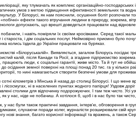
еліорації, яку тлумачать як комплекс організаційно-господарських 
ліматичних умов з метою підвищення ефективності земельних та вод
спкультур. У Білорусі, як нам пояснили, осушення боліт розпочали т
«побічні» ефекти такого втручання людини в природу, зокрема, вітро
кологи допускають, що врешті доведеться працювати над відновлен
 побачили, і навіть поміряли їх своїми кросівками. Серед такої мал
ут і староста, і дім соціальних послуг. Неймовірно приємно було поч
інка колись їздила до України працювати на буряках.
ємстві «Білоруськалій». Виявляється, загалом Білорусь посідає трет
истий калій, після Канади та Росії, а згадане підприємство зокрема
, працюють люди, є соціальні гарантії, живе місто. Та й тут не об
до осідання земної поверхні на площі понад 20 тис. га у кількох ра
ериторії, то нині намагаються створити безпечні умови для прожив
сотні кілометрів з Мінська й назад до столиці Білорусі. І що мене в
х і лісосмугах, ні в населених пунктах жодного папірця! Уздовж доріг
авлені столики для відпочинку подорожуючих. І там теж чисто. Усі уз
, як у нас, ніде не побачиш. А хотілося б, щоб і в нас було так чисто,
к, у нас були також практичні завдання, інтерв’ю, обговорення в гр
думками, слухаючи поради колег, журналісти розширювали свій круг
нгу нові знання, багато корисної інформації та вражень, а також Се