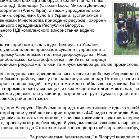
аймалися фахівці з Білорусі, України (Ганна Гопко,
стопад), Швейцарії (Сьюзан Боос, Микола Денисов)
обританії (Алекс Кірбі), а також упродовж кількох
сники, серед яких було 6 з України, зустрічалися з
вниками Міністерства природних ресурсів і охорони
шнього середовища Республіки Білорусь,
ьного НДІ комплексного використання водних
о.
огічні проблеми, спільні для Білорусі та України:
в, удосконалення правозастосування і управління в
прямку Європейської політики добросусідства і Росії,
рнобильської катастрофи; річка Прип’ять: співпраця
 водними ресурсами; плюси та мінуси меліорації; вплив промислово
в мені неодноразово доводилося висвітлювати проблему збереження не
ійського району, яких у нас нараховується понад 15 тонн, і вони с
ров’я наших людей, тому ця тема мене найбільше зацікавила. Бо ж
і перемішалося) у сховищах, з яких місцеві жителі знімають дах, виб
разом з дощами тече у криниці, потрапляє в грунт. Думаю, що це пи
торінках районної газети…
ді про Білорусь. Проблема непридатних пестицидів є однією з най
иторії країни у свій час використовувалось 440 видів пестицидів. Вр
 до яких належать пестициди, як висока токсичність, здатність перем
нт, провокувати рак, безпліддя, й усвідомлюючи важливість вирішенн
 приєдналася до Стокгольмської конвенції про стійкі органічні забру
За результатами інвентаризації в Білорусі виявлено 