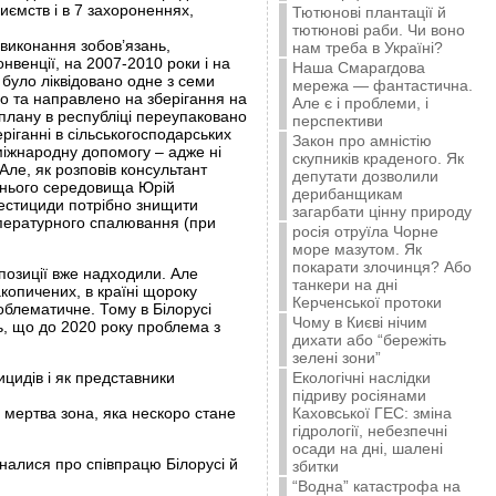
иємств і в 7 захороненнях,
Тютюнові плантації й
тютюнові раби. Чи воно
виконання зобов’язань,
нам треба в Україні?
нвенції, на 2007-2010 роки і на
Наша Смарагдова
 було ліквідовано одне з семи
мережа — фантастична.
но та направлено на зберігання на
Але є і проблеми, і
плану в республіці переупаковано
перспективи
ріганні в сільськогосподарських
Закон про амністію
міжнародну допомогу – адже ні
скупників краденого. Як
Але, як розповів консультант
депутати дозволили
шнього середовища Юрій
дерибанщикам
естициди потрібно знищити
загарбати цінну природу
пературного спалювання (при
росія отруїла Чорне
море мазутом. Як
покарати злочинця? Або
позиції вже надходили. Але
танкери на дні
копичених, в країні щороку
Керченської протоки
роблематичне. Тому в Білорусі
Чому в Києві нічим
ь, що до 2020 року проблема з
дихати або “бережіть
зелені зони”
цидів і як представники
Екологічні наслідки
підриву росіянами
 мертва зона, яка нескоро стане
Каховської ГЕС: зміна
гідрології, небезпечні
осади на дні, шалені
налися про співпрацю Білорусі й
збитки
“Водна” катастрофа на