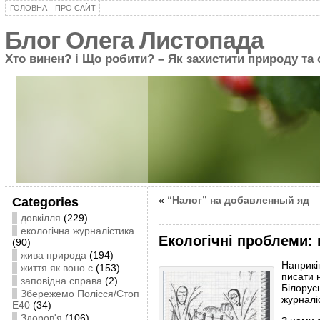
ГОЛОВНА
ПРО САЙТ
Блог Олега Листопада
Хто винен? і Що робити? – Як захистити природу та
«
“Налог” на добавленный яд
Categories
довкілля
(229)
екологічна журналістика
Екологічні проблеми: 
(90)
жива природа
(194)
Наприкі
життя як воно є
(153)
писати н
заповідна справа
(2)
Білорус
Збережемо Полісся/Стоп
журналіс
Е40
(34)
Здоров'я
(106)