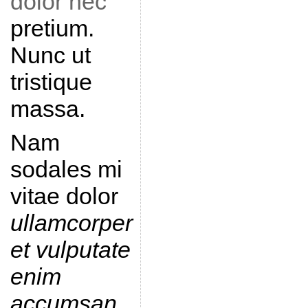
dolor nec
pretium.
Nunc ut
tristique
massa.
Nam
sodales mi
vitae dolor
ullamcorper
et vulputate
enim
accumsan
.