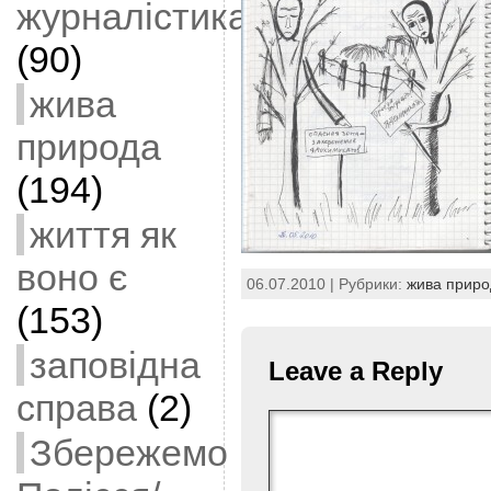
журналістика
(90)
жива
природа
(194)
життя як
воно є
06.07.2010 | Рубрики:
жива приро
(153)
заповідна
Leave a Reply
справа
(2)
Збережемо