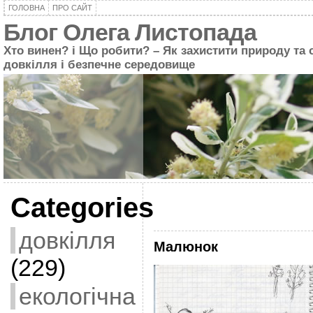
ГОЛОВНА
ПРО САЙТ
Блог Олега Листопада
Хто винен? і Що робити? – Як захистити природу та 
довкілля і безпечне середовище
Categories
довкілля
Малюнок
(229)
екологічна