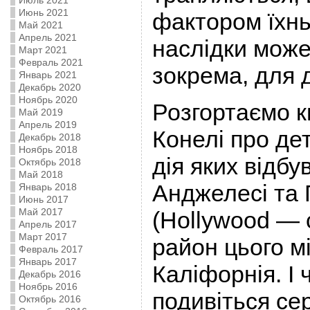
Июль 2021
Июнь 2021
фактором їхнь
Май 2021
Апрель 2021
наслідки може
Март 2021
Февраль 2021
зокрема, для 
Январь 2021
Декабрь 2020
Ноябрь 2020
Розгортаємо 
Май 2019
Апрель 2019
Конелі про де
Декабрь 2018
Ноябрь 2018
дія яких відбу
Октябрь 2018
Май 2018
Анджелесі та Г
Январь 2018
Июнь 2017
Май 2017
(Hollywood — 
Апрель 2017
Март 2017
район цього мі
Февраль 2017
Январь 2017
Каліфорнія. І 
Декабрь 2016
Ноябрь 2016
подивіться се
Октябрь 2016