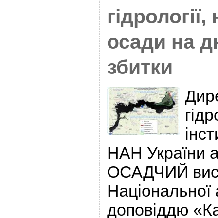
гідрології,
осади на д
збитки
Дир
гідр
інст
НАН України 
ОСАДЧИЙ вист
Національної 
доповіддю «К