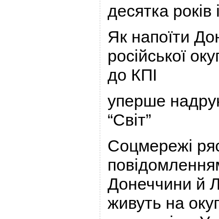
десятка років 
Як напоїти До
російської оку
до КПІ
уперше надрук
“Світ”
Соцмережі ря
повідомлення
Донеччини й Л
живуть на оку