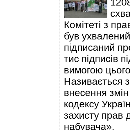
1208
схва
Комітеті з пра
був ухвалений
підписаний пр
тис підписів п
вимогою цього
Називається 
внесення змін
кодексу Украї
захисту прав 
набувача».