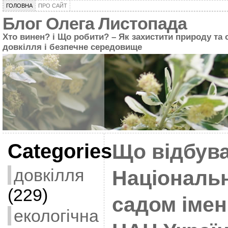
ГОЛОВНА
ПРО САЙТ
Блог Олега Листопада
Хто винен? і Що робити? – Як захистити природу та 
довкілля і безпечне середовище
Categories
Що відбува
довкілля
Національ
(229)
садом імен
екологічна