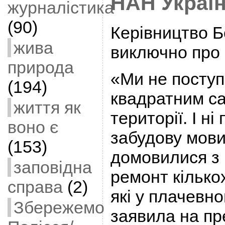
НАН Украї
журналістика
(90)
Керівництво Б
жива
виключно про
природа
«Ми не посту
(194)
квадратним с
життя як
території. І ні
воно є
забудову мови
(153)
домовилися з 
заповідна
ремонт кілько
справа
(2)
які у плачевн
Збережемо
заявила на пр