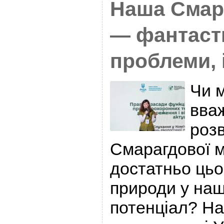
Наша Смар
— фантасти
проблеми, 
Чи 
вва
розв
Смарагдової 
достатньо цьо
природи у наші
потенціал? На