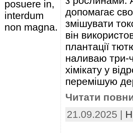
з рослинами. 
posuere in,
допомагає сво
interdum
змішувати токс
non magna.
він використо
плантації тют
наливаю три-
хімікату у від
перемішую де
Читати повни
21.09.2025 |
Н