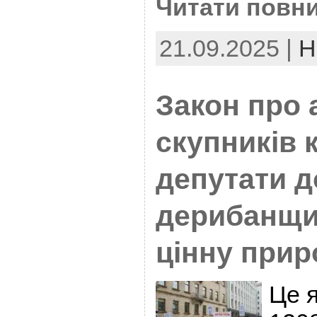
Читати повни
21.09.2025 |
Н
Закон про 
скупників 
депутати 
дерибанщи
цінну прир
Це 