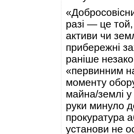
«Добросовісни
разі — це той,
активи чи земл
прибережні за
раніше незако
«первинним н
моменту обор
майна/землі у 
руки минуло де
прокуратура а
установи не о