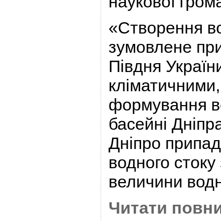
наукової грома
«Створення в
зумовлене пр
Півдня Україн
кліматичними,
формування во
басейні Дніпра
Дніпро припад
водного стоку 
величини водн
Читати повни