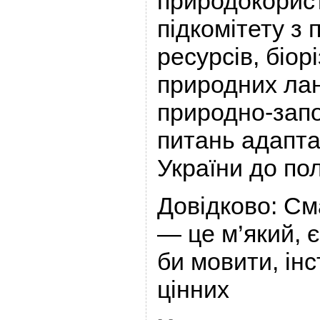
природокорис
підкомітету з 
ресурсів, біор
природних лан
природно-запо
питань адапта
України до по
Довідково: С
— це м’який, 
би мовити, ін
цінних