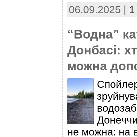
06.09.2025 |
1
“Водна” к
Донбасі: хт
можна доп
Спойлер
зруйнув
водозаб
Донеччи
не можна: на в