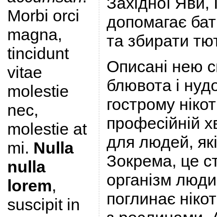
Західної Яви, 
Morbi orci
допомагає ба
magna,
та збирати тю
tincidunt
Описані нею 
vitae
блювота і нуд
molestie
гострому ніко
nec,
професійній х
molestie at
для людей, як
mi.
Nulla
Зокрема, це с
nulla
організм люди
lorem
,
поглинає нікот
suscipit in