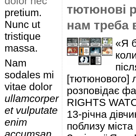
dolor nec
тютюнові р
pretium.
нам треба 
Nunc ut
tristique
«Я 
massa.
кол
Nam
післ
sodales mi
[тютюнового] 
vitae dolor
розповідає ф
ullamcorper
RIGHTS WATCH
et vulputate
13-річна дівч
enim
поблизу міста 
accumsan
.