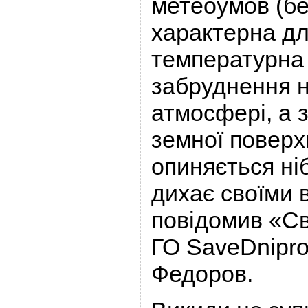
метеоумов (бе
характерна дл
температурна і
забруднення н
атмосфері, а 
земної поверхн
опиняється ніб
дихає своїми 
повідомив «Св
ГО SaveDnipro
Федоров.