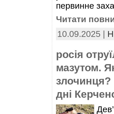
первинне заха
Читати повни
10.09.2025 |
Н
росія отру
мазутом. Я
злочинця? 
дні Керчен
Дев’