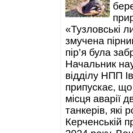
бер
при
«Тузловські л
змучена пірник
пір’я була за
Начальник нау
відділу НПП І
припускає, що
місця аварії д
танкерів, які 
Керченській п