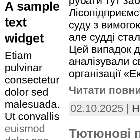
рубати тут за
A sample
Лісопідприємс
text
суду з вимого
але судді стал
widget
Цей випадок 
Etiam
аналізували с
pulvinar
організації «
consectetur
Читати повни
dolor sed
malesuada.
02.10.2025 |
Н
Ut convallis
euismod
Тютюнові п