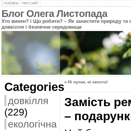
ГОЛОВНА
ПРО САЙТ
Блог Олега Листопада
Хто винен? і Що робити? – Як захистити природу та 
довкілля і безпечне середовище
«
Ні луски, ні хвоста!
Categories
довкілля
Замість ре
(229)
– подарун
екологічна