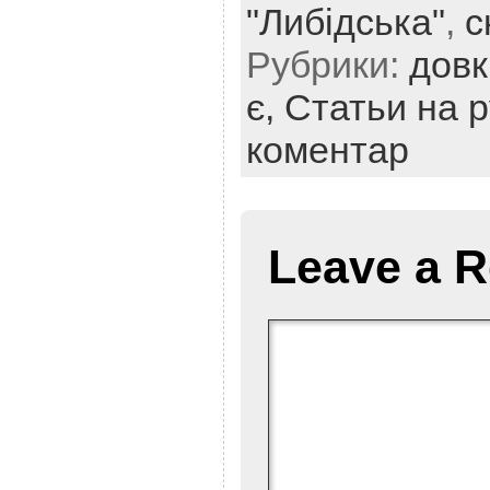
"Либідська"
,
с
Рубрики:
довк
є,
Статьи на 
коментар
Leave a R