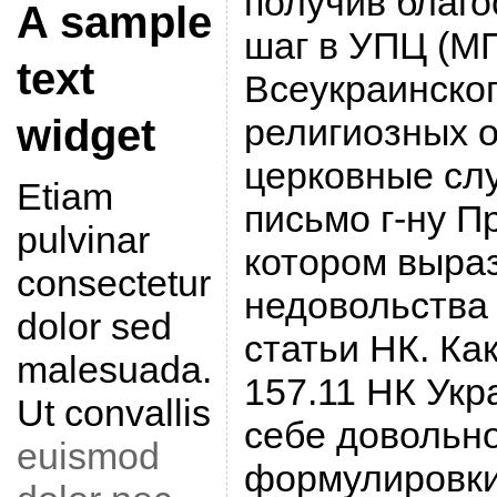
получив благо
A sample
шаг в УПЦ (МП
text
Всеукраинског
widget
религиозных 
церковные сл
Etiam
письмо г-ну П
pulvinar
котором выра
consectetur
недовольства 
dolor sed
статьи НК. Ка
malesuada.
157.11 НК Укр
Ut convallis
себе довольн
euismod
формулировки