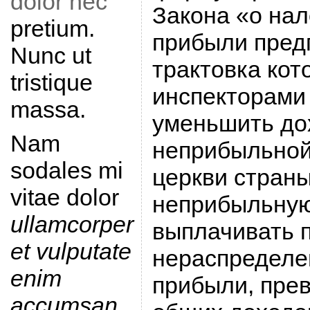
dolor nec
Закона «о на
pretium.
прибыли пред
Nunc ut
трактовка ко
tristique
инспекторами
massa.
уменьшить до
Nam
неприбыльной
sodales mi
церкви страны
vitae dolor
неприбыльную
ullamcorper
выплачивать п
et vulputate
нераспределе
enim
прибыли, пре
accumsan
.