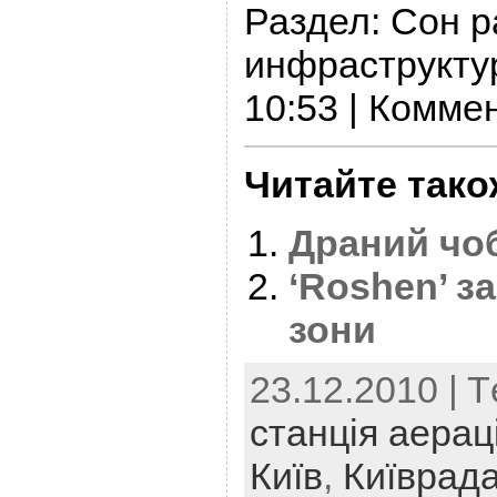
Раздел: Сон р
инфраструктур
10:53 | Комме
Читайте тако
Драний чоб
‘Roshen’ з
зони
23.12.2010 | T
станція аераці
Київ
,
Київрад