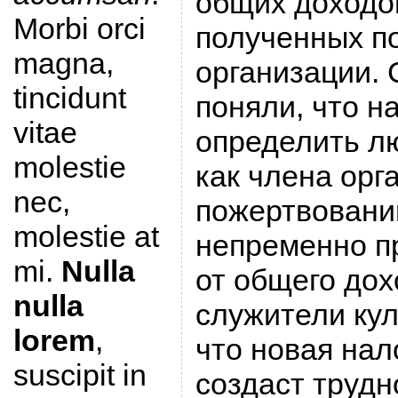
общих доходов
Morbi orci
полученных п
magna,
организации. 
tincidunt
поняли, что н
vitae
определить л
molestie
как члена орг
nec,
пожертвовани
molestie at
непременно п
mi.
Nulla
от общего дох
nulla
служители кул
lorem
,
что новая нал
suscipit in
создаст трудн