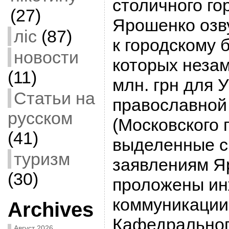
столичного го
(27)
Ярошенко озв
ліс
(87)
к городскому 
новости
которых незам
(11)
млн. грн для 
Статьи на
православной
русском
(Московского 
(41)
выделенные с
туризм
заявлениям Я
(30)
проложены и
коммуникации
Archives
Кафедральног
Август 2026