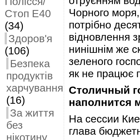
отруєнням вод
Полісся/
Чорного моря, 
Стоп Е40
потрібно деся
(34)
відновлення з
Здоров'я
нинішнім же с
(106)
зеленого госп
Безпека
як не працює
продуктів
харчування
Столичный г
(16)
наполнится 
За життя
На сессии Ки
без
глава бюджет
нікотину