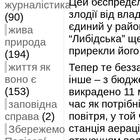
Цей бєспредєл
журналістика
злодії від вла
(90)
єдиний у райо
жива
“Либідська” щ
природа
прирекли його
(194)
життя як
Тепер те безз
воно є
інше – з бюдж
(153)
викрадено 11 
час як потрібн
заповідна
повітря, у той
справа
(2)
станція аераці
Збережемо