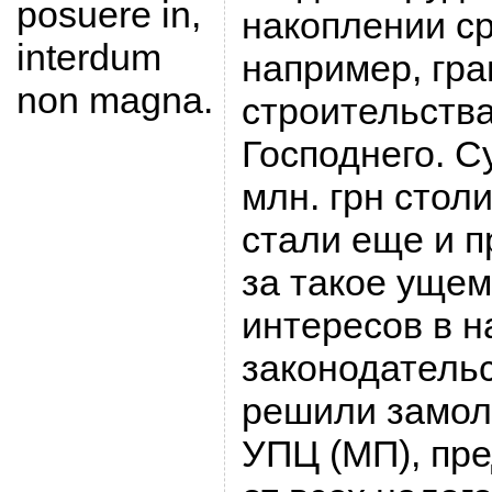
posuere in,
накоплении ср
interdum
например, гра
non magna.
строительств
Господнего. Су
млн. грн стол
стали еще и 
за такое уще
интересов в н
законодатель
решили замол
УПЦ (МП), пр