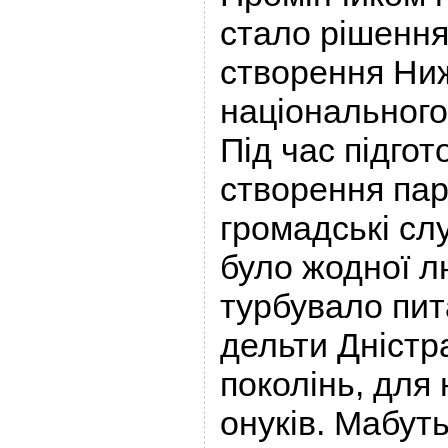
стало рішенн
створення Ни
національного
Під час підго
створення па
громадські сл
було жодної л
турбувало пи
дельти Дністр
поколінь, для 
онуків. Мабуть