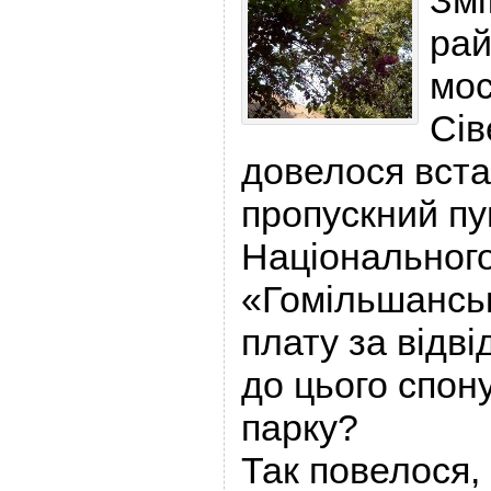
Змі
рай
мос
Сів
довелося вста
пропускний пун
Національного
«Гомільшанськ
плату за відв
до цього спон
парку?
Так повелося,