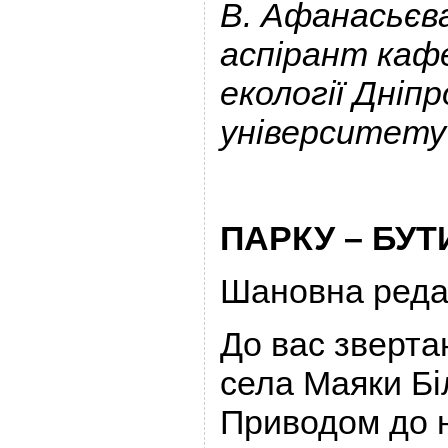
В. Афанасьєв
аспірант кафе
екології Дніп
університету 
ПАРКУ – БУТ
Шановна редак
До вас зверта
села Маяки Бі
Приводом до 