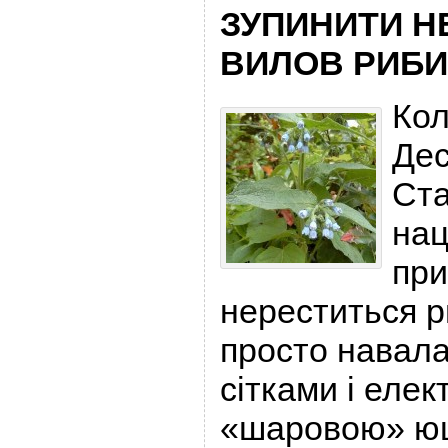
ЗУПИНИТИ Н
ВИЛОВ РИБИ
Кол
Дес
Ста
нац
при
нереститься р
просто навала
сітками і еле
«шаровою» ю