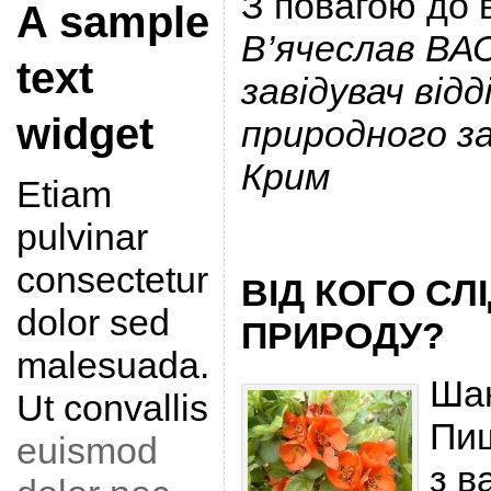
З повагою до 
A sample
В’ячеслав В
text
завідувач від
widget
природного за
Крим
Etiam
pulvinar
consectetur
ВІД КОГО СЛ
dolor sed
ПРИРОДУ?
malesuada.
Шан
Ut convallis
Пиш
euismod
з в