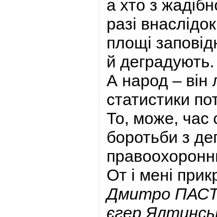
а хто з жадібн
разі внаслідок
площі заповід
й деградують.
А народ – він
статистики по
То, може, час
боротьби з де
правоохоронн
От і мені прик
Дмитро ПАС
єгер Ялтинськ