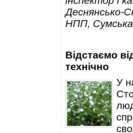
інспектор І ка
Деснянсько-
НПП, Сумська
Відстаємо ві
технічно
У н
Сто
люд
спр
сво