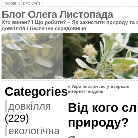
ГОЛОВНА
ПРО САЙТ
Блог Олега Листопада
Хто винен? і Що робити? – Як захистити природу та 
довкілля і безпечне середовище
«
Український ліс у дзеркалі
Categories
інтернет-видань
довкілля
Від кого с
(229)
природу?
екологічна