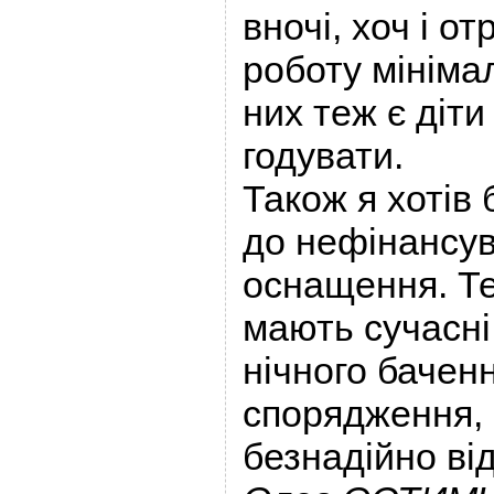
вночі, хоч і о
роботу мінімал
них теж є діти 
годувати.
Також я хотів
до нефінансув
оснащення. Т
мають сучасні
нічного бачен
спорядження, 
безнадійно ві