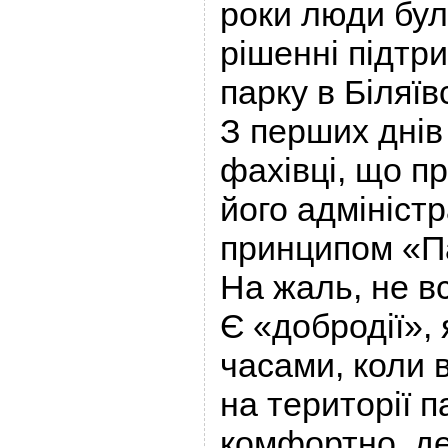
роки люди бул
рішенні підтр
парку в Біляїв
З перших днів
фахівці, що п
його адмініст
принципом «П
На жаль, не в
Є «добродії», 
часами, коли 
на території п
комфортно, де 