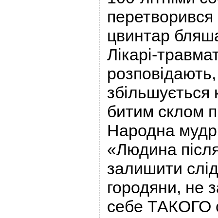
перетворився 
цвинтар бляша
Лікарі-травма
розповідають,
збільшується к
битим склом п
Народна мудрі
«Людина після
залишити слід
городяни, не 
себе ТАКОГО с