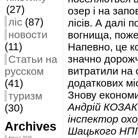
(27)
озер і на запо
ліс
(87)
лісів. А далі 
новости
вогнища, поже
(11)
Напевно, це к
значно дорожч
Статьи на
витратили на
русском
додаткових мі
(41)
Знову економ
туризм
Андрій КОЗАК
(30)
інспектор ох
Archives
Шацького НПП
Август 2026