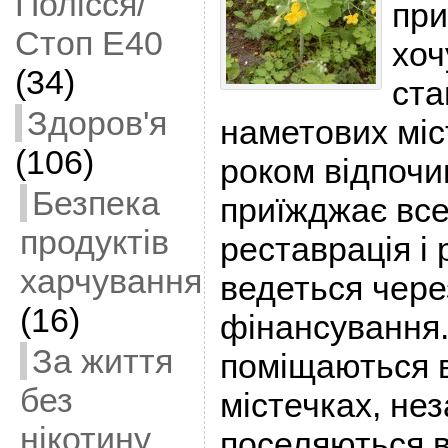
Полісся/
при
Стоп Е40
хоч
(34)
ста
Здоров'я
наметових міс
(106)
роком відпочи
Безпека
приїжджає все
продуктів
реставрація і
харчування
ведеться чере
(16)
фінансування.
За життя
поміщаються 
без
містечках, не
нікотину
поселяються в