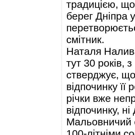
традицією, що
берег Дніпра 
перетворюєть
смітник.
Наталя Налив
тут 30 років, з
стверджує, що
відпочинку її 
річки вже неп
відпочинку, ні
Мальовничий 
100-літніми с