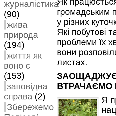
Як працюєтьс
журналістика
громадським 
(90)
у різних куточ
жива
Які побутові т
природа
проблеми їх 
(194)
вони розповіли
життя як
листах.
воно є
(153)
ЗАОЩАДЖУЄМ
ВТРАЧАЄМО 
заповідна
справа
(2)
Я 
Збережемо
нац