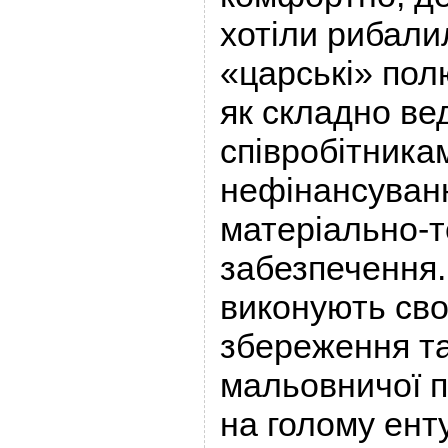
хотіли рибали
«царські» пол
як складно ве
співробітника
нефінансуван
матеріально-т
забезпечення.
виконують сво
збереження та
мальовничої 
на голому енту