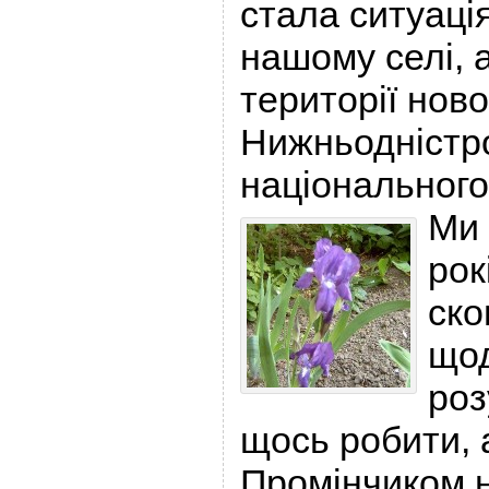
стала ситуаці
нашому селі, 
території нов
Нижньодністр
національного
Ми 
рок
ско
щод
роз
щось робити, 
Промінчиком н