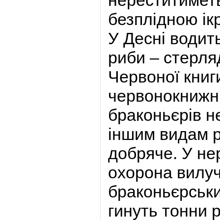
нереститимет
безплідною ік
У Десні водит
риби – стерля
Червоної книг
червонокнижн
браконьєрів не
іншим видам 
добряче. У не
охорона вилуч
браконьєрських
гинуть тонни 