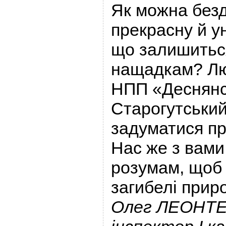
Як можна без
прекрасну й у
що залишитьс
нащадкам? Лю
НПП «Деснянс
Старогутський
задуматися пр
Нас же з вами
розумам, щоб 
загибелі прир
Олег ЛЕОНТЕ