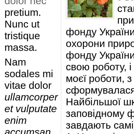
dolor nec
ста
pretium.
при
Nunc ut
фонду України
tristique
охорони приро
massa.
фонду Україн
Nam
свою роботу, і
sodales mi
моєї роботи, з
vitae dolor
сформувалася
ullamcorper
Найбільшої ш
et vulputate
заповідному ф
enim
завдають самі
accumsan
.