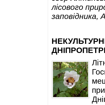
лісового прир
заповідника, 
НЕКУЛЬТУРН
ДНІПРОПЕТР
Літ
Гос
меш
при
Дні