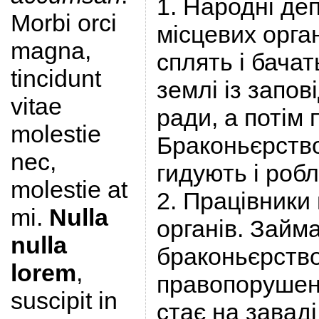
1. Народні деп
Morbi orci
місцевих орган
magna,
сплять і бачат
tincidunt
землі із запов
vitae
ради, а потім 
molestie
Браконьєрств
nec,
гидують і роб
molestie at
2. Працівники
mi.
Nulla
органів. Займ
nulla
браконьєрство
lorem
,
правопорушень
suscipit in
стає на заваді