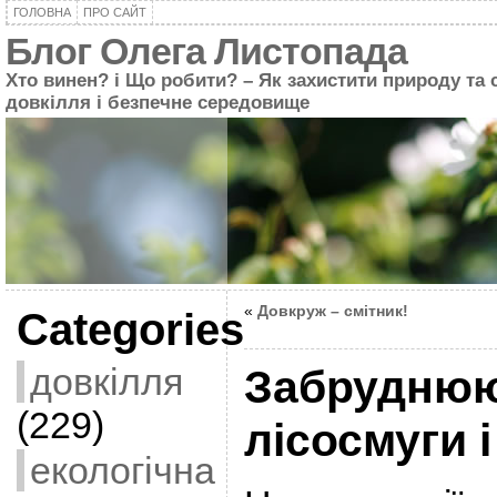
ГОЛОВНА
ПРО САЙТ
Блог Олега Листопада
Хто винен? і Що робити? – Як захистити природу та 
довкілля і безпечне середовище
«
Довкруж – смітник!
Categories
довкілля
Забрудню
(229)
лісосмуги 
екологічна