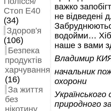
Полісся/
важко запобігт
Стоп Е40
не відведені д
(34)
Забруднюються
Здоров'я
водойми… Хіб
(106)
наше з вами з
Безпека
Владимир КИЯ
продуктів
харчування
начальник по
(16)
охорони
За життя
Українського
без
природного за
нікотину