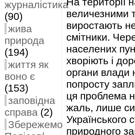
На території 
журналістика
величезними 
(90)
виростають не
жива
смітники. Чере
природа
населених пун
(194)
хворіють і доро
життя як
органи влади 
воно є
попросту запл
(153)
ця проблема н
заповідна
жаль, лише си
справа
(2)
Українського 
Збережемо
природного за