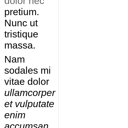
dolor nec
pretium.
Nunc ut
tristique
massa.
Nam
sodales mi
vitae dolor
ullamcorper
et vulputate
enim
accumsan
.