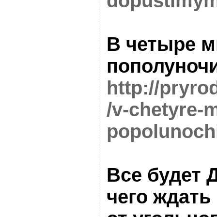
dopustimym
В четыре 
пополуноч
http://pryro
/v-chetyre-
popolunochi
Все будет 
чего ждать