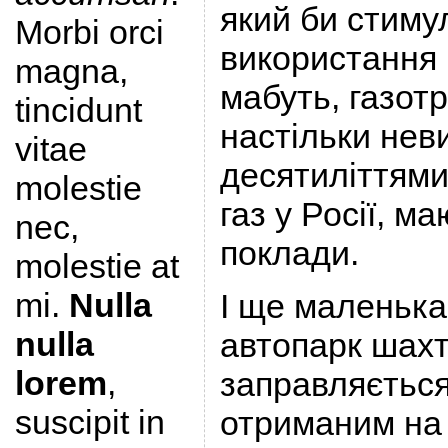
який би стим
Morbi orci
використання 
magna,
мабуть, газот
tincidunt
настільки нев
vitae
десятиліттями
molestie
газ у Росії, м
nec,
поклади.
molestie at
mi.
Nulla
І ще маленька
nulla
автопарк шахт
lorem
,
заправляється
suscipit in
отриманим на 