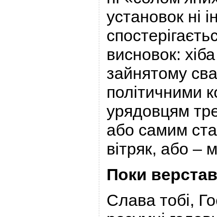
установок ні і
спостерігаєть
висновок: хіб
зайнятому сва
політичними 
урядовцям тре
або самим ста
вітряк, або – 
Поки верста
Слава тобі, Го