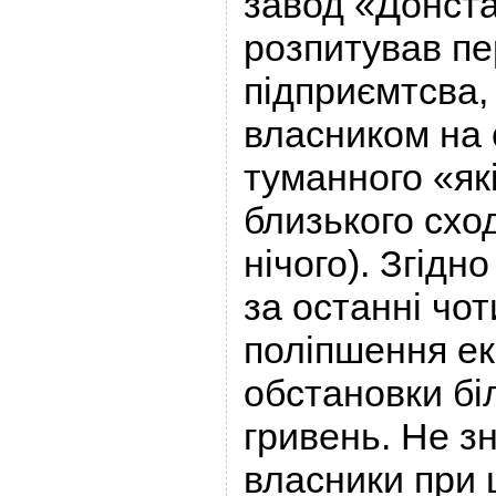
завод «Донста
розпитував п
підприємтсва, 
власником на с
туманного «які
близького схо
нічого). Згідно
за останні чо
поліпшення ек
обстановки бі
гривень. Не з
власники при 