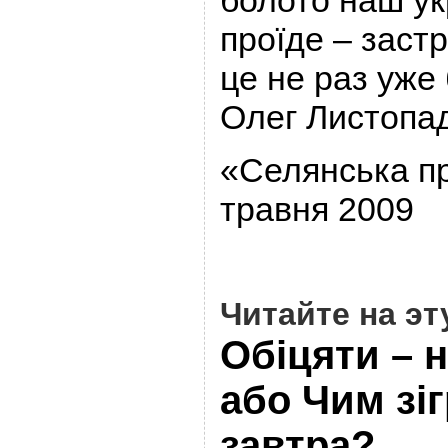
болото наш ук
проїде – заст
це не раз уже
Олег Листопа
«Селянська п
травня 2009
Читайте на
эт
Обіцяти – н
або Чим зі
завтра?