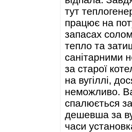
тут теплогене
працює на пот
запасах солом
тепло та зати
санітарними н
за старої кот
на вугіллі, до
неможливо. Ва
спалюється з
дешевша за ву
часи установк