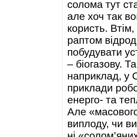
солома тут ст
але хоч так в
користь. Втім
раптом відрод
побудувати ус
– біогазову. Т
наприклад, у О
приклади робо
енерго- та те
Але «масового
виплоду, чи в
ні «солом’яних