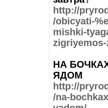
http://pryro
/obicyati-
mishki-tyag
zigriyemos-
НА БОЧКА
ЯДОМ
http://pryro
/na-bochkax
yadom/