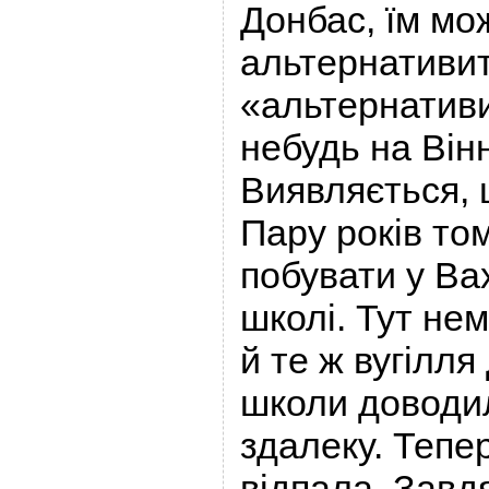
Донбас, їм мо
альтернативи
«альтернативи
небудь на Він
Виявляється, 
Пару років то
побувати у Ва
школі. Тут нем
й те ж вугілл
школи доводи
здалеку. Тепе
відпала. Завд