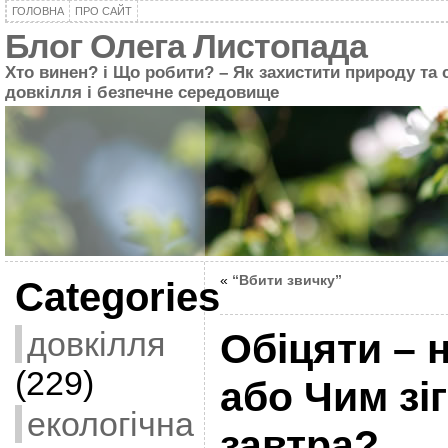
ГОЛОВНА
ПРО САЙТ
Блог Олега Листопада
Хто винен? і Що робити? – Як захистити природу та 
довкілля і безпечне середовище
«
“Вбити звичку”
Categories
довкілля
Обіцяти – 
(229)
або Чим зі
екологічна
завтра?