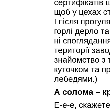
сертифікатів 
щоб у цехах с
І після прогул
горлі дерло т
ні спогляданн
території заво
знайомство з
куточком та п
лебедями.)
А солома – к
Е-е-е, скажете