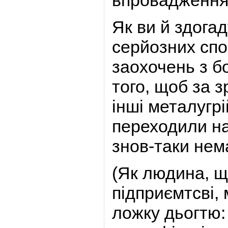
впровадження 
Як ви й здога
серйозних спо
заохочень з б
того, щоб за 
інші металугр
переходили на 
знов-таки нем
(Як людина, щ
підприємтсві,
ложку дьогтю: