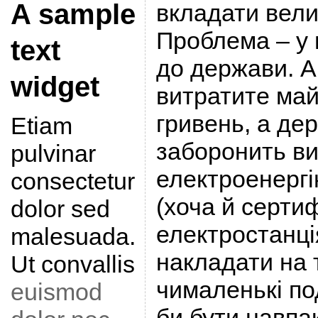
A sample
вкладати вели
Проблема – у 
text
до держави. А
widget
витратите ма
гривень, а дер
Etiam
заборонить в
pulvinar
електроенергі
consectetur
(хоча й серти
dolor sed
електростанці
malesuada.
накладати на 
Ut convallis
чималенькі по
euismod
би бути навпак