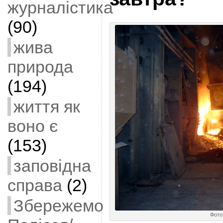
журналістика
(90)
жива
природа
(194)
життя як
воно є
(153)
заповідна
справа
(2)
Збережемо
Фото