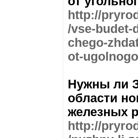
от угольно
http://pryro
/vse-budet-d
chego-zhdat
ot-ugolnogo
Нужны ли 
области но
железных 
http://pryro