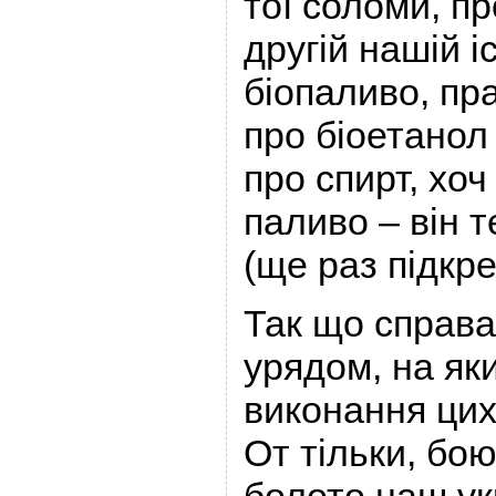
тої соломи, п
другій нашій іс
біопаливо, пр
про біоетанол
про спирт, хоч
паливо – він 
(ще раз підкр
Так що справа,
урядом, на як
виконання цих
От тільки, бо