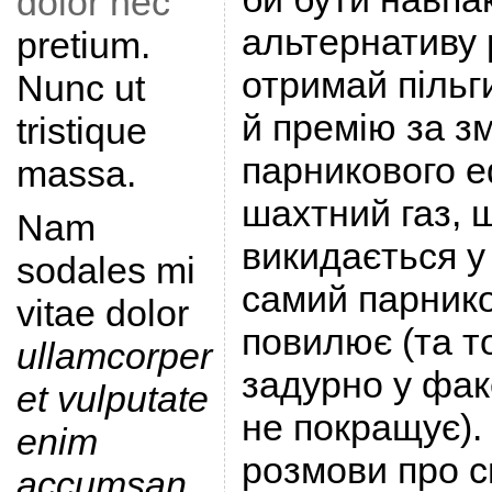
dolor nec
альтернативу 
pretium.
отримай пільги
Nunc ut
й премію за 
tristique
парникового е
massa.
шахтний газ, 
Nam
викидається у
sodales mi
самий парник
vitae dolor
повилює (та т
ullamcorper
задурно у фак
et vulputate
не покращує).
enim
розмови про с
accumsan
.