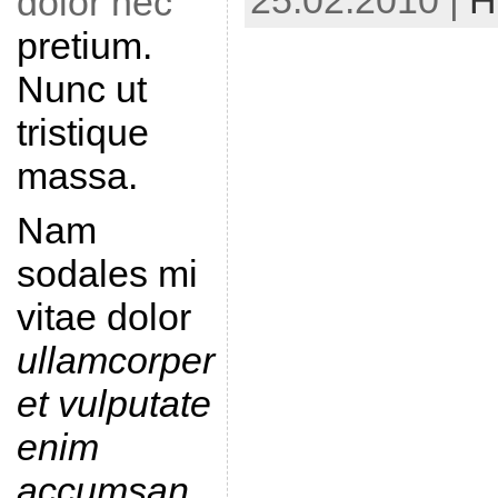
25.02.2010 |
Н
dolor nec
pretium.
Nunc ut
tristique
massa.
Nam
sodales mi
vitae dolor
ullamcorper
et vulputate
enim
accumsan
.