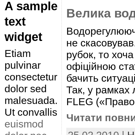
A sample
Велика вод
text
Водорегулюючо
widget
не скасовував
Etiam
рубок, то хоча
pulvinar
офіційною ста
consectetur
бачить ситуац
dolor sed
Так, у рамках 
malesuada.
FLEG («Право
Ut convallis
Читати повни
euismod