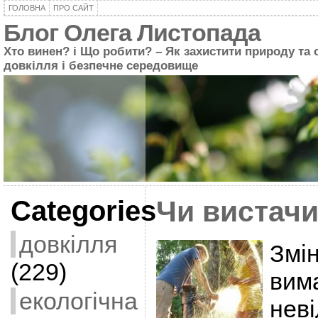
ГОЛОВНА
ПРО САЙТ
Блог Олега Листопада
Хто винен? і Що робити? – Як захистити природу та 
довкілля і безпечне середовище
Categories
Чи вистачи
довкілля
Змін
(229)
вим
екологічна
неві