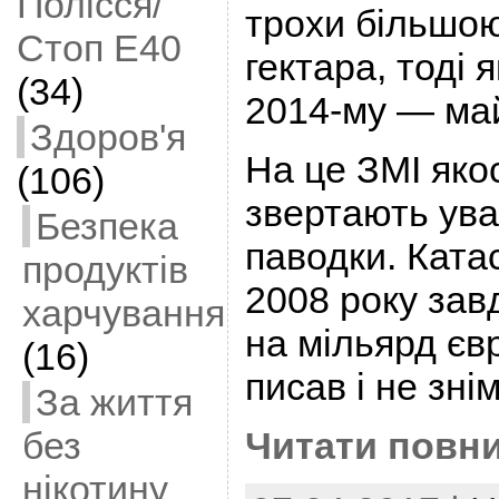
Полісся/
трохи більшою
Стоп Е40
гектара, тоді 
(34)
2014-му — ма
Здоров'я
На це ЗМІ яко
(106)
звертають ува
Безпека
паводки. Ката
продуктів
2008 року зав
харчування
на мільярд євр
(16)
писав і не зн
За життя
без
Читати повни
нікотину