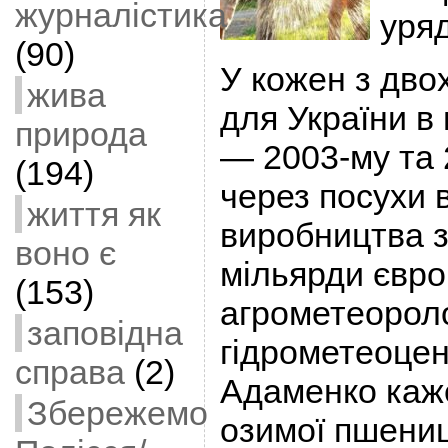
журналістика
уряд
(90)
У кожен з дво
жива
для України в 
природа
— 2003-му та
(194)
через посухи 
життя як
виробництва з
воно є
мільярди євро
(153)
агрометеороло
заповідна
гідрометеоцен
справа
(2)
Адаменко каж
Збережемо
озимої пшениц