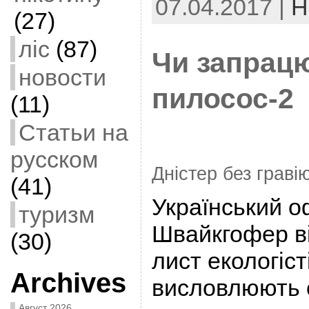
07.04.2017 |
Н
(27)
ліс
(87)
Чи запрацю
новости
пилосос-2
(11)
Статьи на
русском
Дністер без граві
(41)
Український о
туризм
Швайкгофер в
(30)
лист екологіст
Archives
висловлюють 
Август 2026