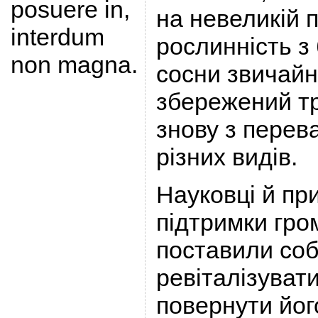
posuere in,
на невеликій 
interdum
рослинність з
non magna.
сосни звичайн
збережений т
знову з перев
різних видів.
Науковці й пр
підтримки гро
поставили соб
ревіталізуват
повернути йог