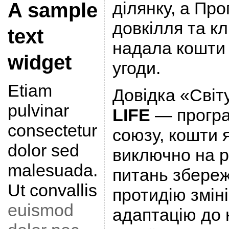
ділянку, а Про
A sample
довкілля та к
text
надала кошти 
widget
угоди.
Etiam
Довідка «Світ
pulvinar
LIFE
— програ
consectetur
союзу, кошти 
dolor sed
виключно на р
malesuada.
питань збере
Ut convallis
протидію зміні
euismod
адаптацію до н