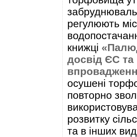
забруднюваль
регулюють міс
водопостачанн
книжці
«Палю
досвід ЄС та
впровадження
осушені торф
повторно звол
використовува
розвитку сіль
та в інших ви