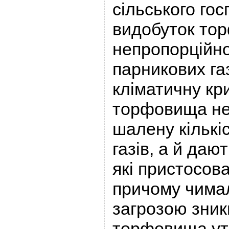
сільського гос
видобуток то
непропорційно
парникових га
кліматичну кри
торфовища не
шалену кількі
газів, а й даю
які пристосова
причому чимал
загрозою зник
торфовища у