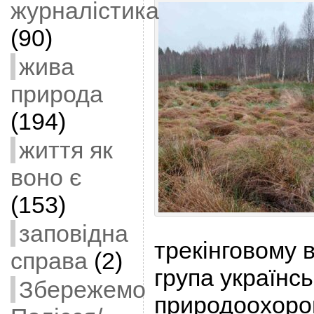
журналістика
(90)
жива
природа
(194)
життя як
воно є
(153)
заповідна
трекінговому в
справа
(2)
група українс
Збережемо
природоохорон