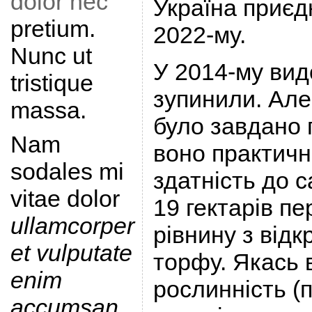
dolor nec
Україна приєд
pretium.
2022-му.
Nunc ut
У 2014-му вид
tristique
зупинили. Але
massa.
було завдано 
Nam
воно практичн
sodales mi
здатність до 
vitae dolor
19 гектарів п
ullamcorper
рівнину з від
et vulputate
торфу. Якась 
enim
рослинність (
accumsan
.