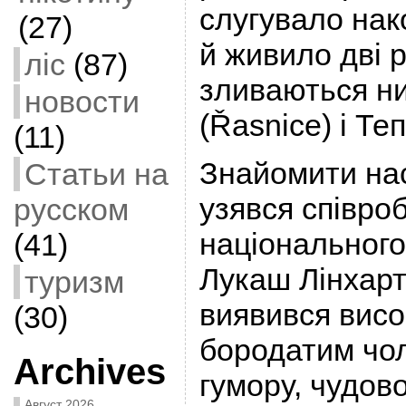
слугувало нак
(27)
й живило дві рі
ліс
(87)
зливаються н
новости
(Řasnice) і Те
(11)
Знайомити на
Статьи на
узявся співроб
русском
національног
(41)
Лукаш Лінхарт 
туризм
виявився вис
(30)
бородатим чол
Archives
гумору, чудов
Август 2026