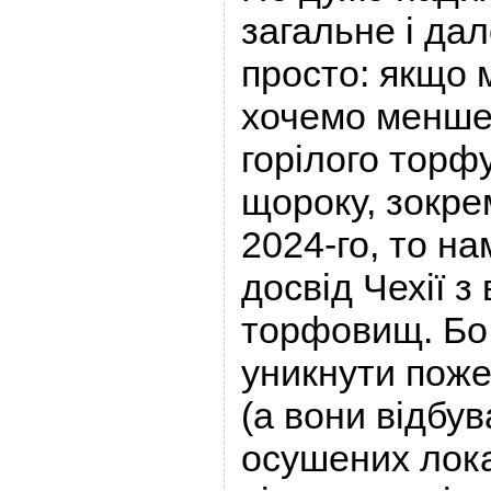
загальне і да
просто: якщо м
хочемо менше
горілого торфу
щороку, зокре
2024-го, то н
досвід Чехії з
торфовищ. Бо
уникнути пож
(а вони відбу
осушених лока