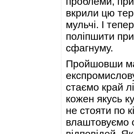
проблеми, пр
вкрили цю те
мульчі. І тепе
поліпшити пр
сфагнуму.
Пройшовши м
експромислов
стаємо край л
кожен якусь к
не стояти по к
влаштовуємо с
відповідей. Я