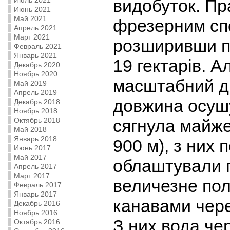
Июль 2021
видобуток. П
Июнь 2021
Май 2021
фрезерним сп
Апрель 2021
Март 2021
розширивши п
Февраль 2021
Январь 2021
19 гектарів. 
Декабрь 2020
Ноябрь 2020
масштабний д
Май 2019
Апрель 2019
довжина осуш
Декабрь 2018
Ноябрь 2018
Октябрь 2018
сягнула майже
Май 2018
Январь 2018
900 м), з них 
Июнь 2017
Май 2017
облаштували п
Апрель 2017
Март 2017
величезне пол
Февраль 2017
Январь 2017
канавами чере
Декабрь 2016
Ноябрь 2016
З них вода че
Октябрь 2016