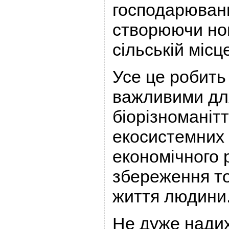
господарюван
створюючи нов
сільській місц
Усе це робит
важливими для
біорізноманітт
екосистемних 
економічного 
збереження т
життя людини
Не дуже нади