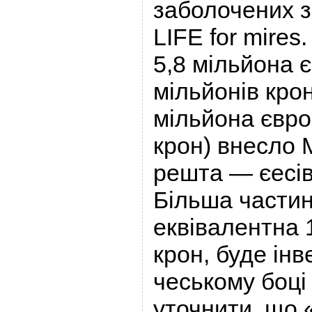
заболочених 
LIFE for mire
5,8 мільйона 
мільйонів крон
мільйона євро
крон) внесло М
решта — єесів
Більша частин
еквівалентна 
крон, буде ін
чеському боці
уточнити, що 