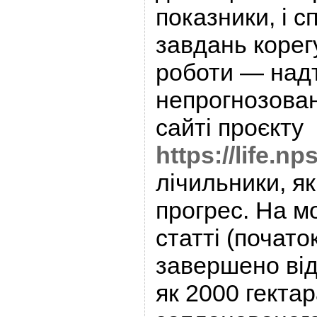
показники, і 
завдань корег
роботи — над
непрогнозован
сайті проєкту
https://life.n
лічильники, як
прогрес. На м
статті (почато
завершено ві
як 2000 гектар