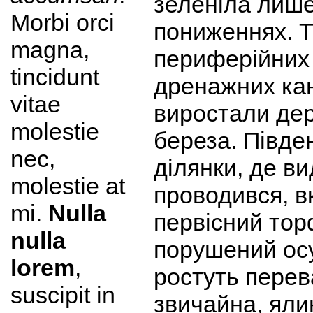
зеленіла лише
Morbi orci
пониженнях. Т
magna,
периферійних 
tincidunt
дренажних кан
vitae
виростали де
molestie
береза. Півде
nec,
ділянки, де в
molestie at
проводився, в
mi.
Nulla
первісний тор
nulla
порушений ос
lorem
,
ростуть пере
suscipit in
звичайна, яли