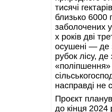
тисячі гектарі
близько 6000 г
заболочених уг
х років дві тр
осушені — де
рубок лісу, де
«поліпшення»
сільськогоспод
насправді не 
Проєкт плану
до кінця 2024 