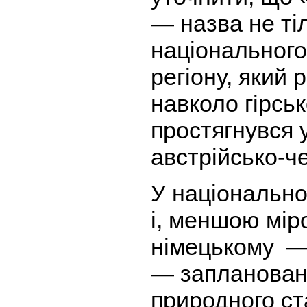
— назва не ті
національного 
регіону, який
навколо гірсь
простягнувся 
австрійсько-ч
У національн
і, меншою мір
німецькому —
— запланован
природного ст