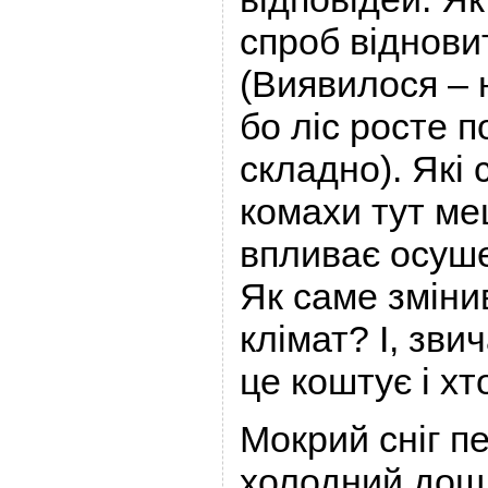
спроб віднови
(Виявилося – 
бо ліс росте п
складно). Які 
комахи тут ме
впливає осуш
Як саме зміни
клімат? І, зви
це коштує і хт
Мокрий сніг п
холодний дощ,