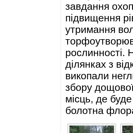
завдання охо
підвищення рі
утримання вол
торфоутворюв
рослинності. 
ділянках з ві
викопали негл
збору дощової
місць, де буде
болотна флор