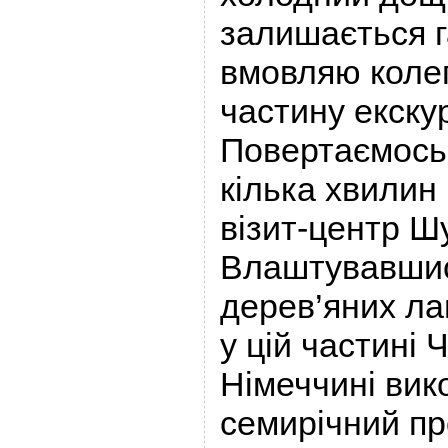
залишається 
вмовляю коле
частину екскур
Повертаємось в
кілька хвилин 
візит-центр Ш
Влаштувавшис
дерев’яних ла
у цій частині Ч
Німеччині вик
семирічний пр