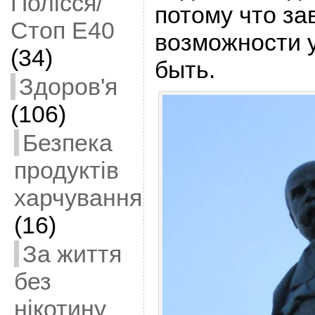
Полісся/
потому что за
Стоп Е40
возможности 
(34)
быть.
Здоров'я
(106)
Безпека
продуктів
харчування
(16)
За життя
без
нікотину