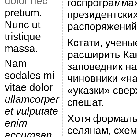
dolor nec
госпрограммах
pretium.
президентских
Nunc ut
распоряжений
tristique
Кстати, учены
massa.
расширить Ка
Nam
заповедник на
sodales mi
чиновники «н
vitae dolor
«указки» свер
ullamcorper
спешат.
et vulputate
Хотя формаль
enim
селянам, схем
accumsan
.