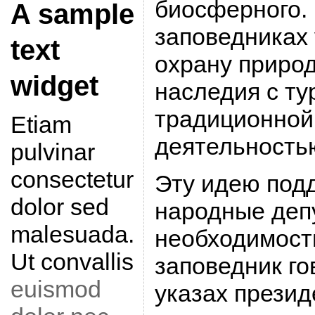
биосферного. 
A sample
заповедниках 
text
охрану природ
widget
наследия с ту
традиционной
Etiam
деятельность
pulvinar
consectetur
Эту идею под
dolor sed
народные деп
malesuada.
необходимост
Ut convallis
заповедник гов
euismod
указах презид