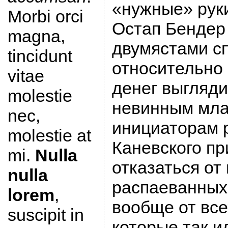
«нужные» руки
Morbi orci
Остап Бендер
magna,
двумястами с
tincidunt
относительно 
vitae
денег выгляди
molestie
невинным мла
nec,
инициаторам 
molestie at
Каневского п
mi.
Nulla
отказаться от
nulla
распаеванных 
lorem
,
вообще от все
suscipit in
которые так и