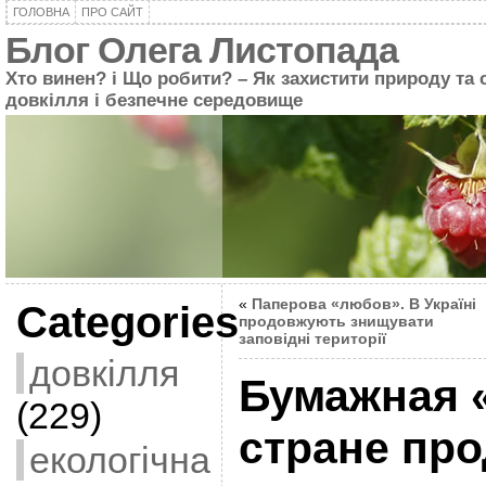
ГОЛОВНА
ПРО САЙТ
Блог Олега Листопада
Хто винен? і Що робити? – Як захистити природу та 
довкілля і безпечне середовище
«
Паперова «любов». В Україні
Categories
продовжують знищувати
заповідні території
довкілля
Бумажная 
(229)
стране пр
екологічна