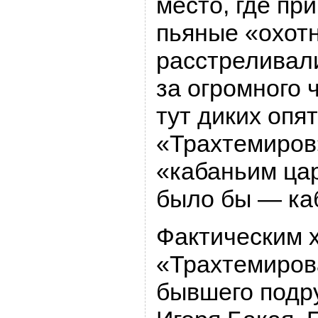
место, где пр
пьяные «охот
расстреливали
за огромного 
тут диких опя
«Трахтемиров
«кабаньим цар
было бы — ка
Фактическим 
«Трахтемиров
бывшего подр