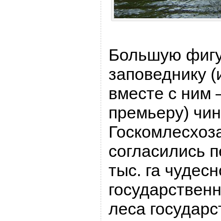
Большую фигу
заповеднику (
вместе с ним 
премьеру) чи
Госкомлесхоза
согласились п
тыс. га чудесн
государствен
леса государ