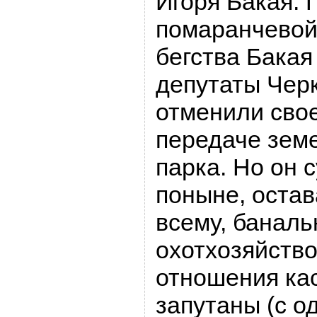
Игоря Бакая. 
помаранчевой
бегства Бака
депутаты Черк
отменили сво
передаче зем
парка. Но он 
поныне, остав
всему, банал
охотхозяйств
отношения кас
запутаны (с 