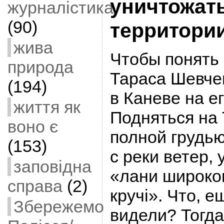
уничтожат
журналістика
(90)
территори
жива
Чтобы понять 
природа
Тараса Шевче
(194)
в Каневе на е
життя як
Подняться на 
воно є
полной грудь
(153)
с реки ветер,
заповідна
«лани широкопо
справа
(2)
кручі». Что, е
Збережемо
видели? Тогда