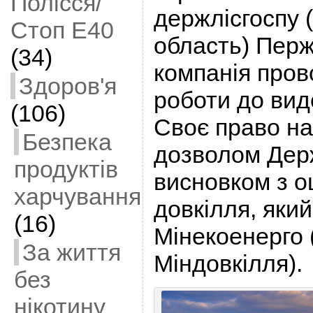
Полісся/
держлісгоспу
Стоп Е40
область) Пер
(34)
компанія пров
Здоров'я
роботи до вид
(106)
Своє право на 
Безпека
дозволом Дер
продуктів
висновком з о
харчування
довкілля, яки
(16)
Мінекоенерго 
За життя
Міндовкілля).
без
нікотину