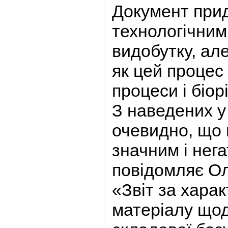
Документ прид
технологічни
видобутку, ал
як цей процес
процеси і біор
З наведених у 
очевидно, що 
значним і нег
повідомляє О
«Звіт за хара
матеріалу щод