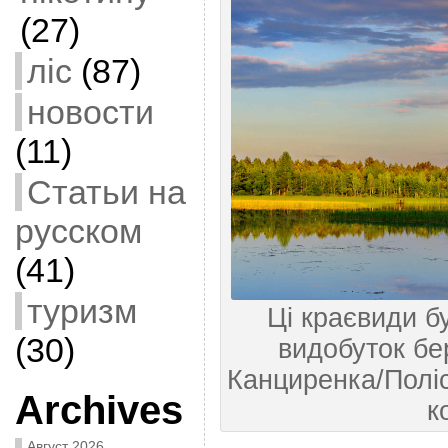
(27)
ліс
(87)
новости
(11)
Статьи на
русском
(41)
туризм
Ці краєвиди б
(30)
видобуток бе
Канциренка/Поліс
Archives
к
Август 2026