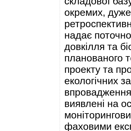
складової баз
окремих, дуж
ретроспективн
надає поточно
довкілля та бі
планованого т
проекту та пр
екологічних за
впровадження,
виявлені на о
моніторингови
фаховими екс