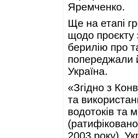
Яремченко.
Ще на етапі г
щодо проєкту 
берилію про т
попереджали 
Україна.
«Згідно з Кон
та використан
водотоків та 
(ратифіковано
2003 року), Ук