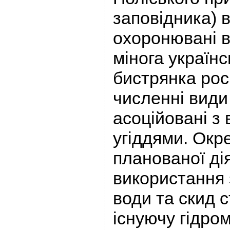
заповідника) в
охоронювані в
мінога українс
бистрянка рос
численні види
асоційовані з
угіддями. Окр
планованої ді
використання 
води та скид с
існуючу гідро