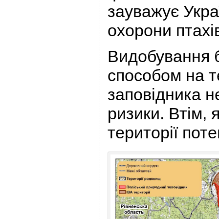
зауважує Укра
охорони птахі
Видобування 
способом на т
заповідника н
ризики. Втім, я
території поте