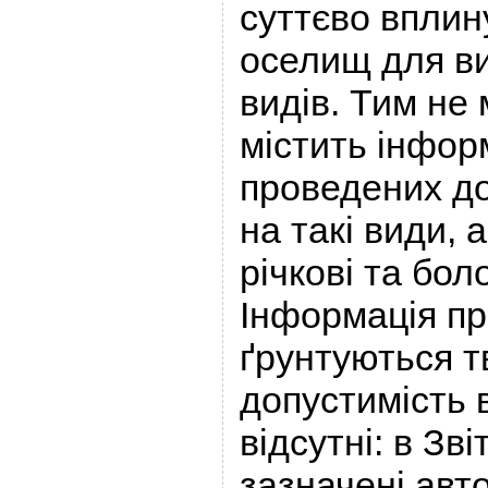
суттєво вплину
оселищ для в
видів. Тим не
містить інфор
проведених д
на такі види, 
річкові та бол
Інформація пр
ґрунтуються 
допустимість 
відсутні: в Зві
зазначені авто