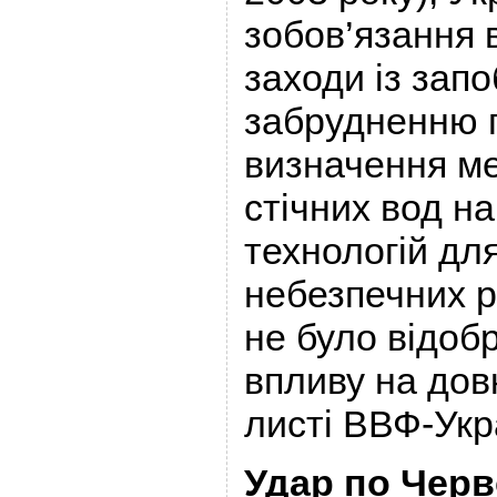
зобов’язання 
заходи із запо
забрудненню п
визначення м
стічних вод н
технологій дл
небезпечних р
не було відоб
впливу на довк
листі ВВФ-Укра
Удар по Черво