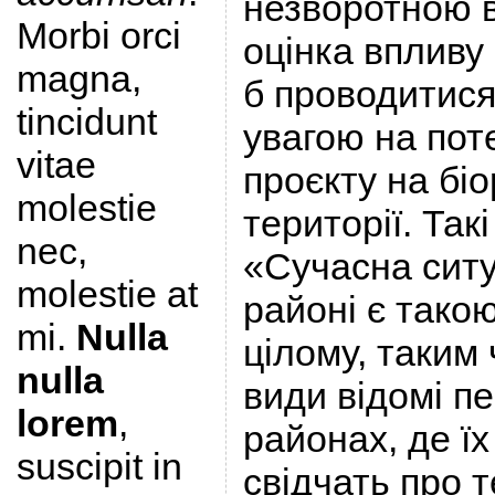
незворотною 
Morbi orci
оцінка впливу
magna,
б проводитися
tincidunt
увагою на пот
vitae
проєкту на біо
molestie
території. Такі
nec,
«Сучасна ситу
molestie at
районі є такою,
mi.
Nulla
цілому, таким 
nulla
види відомі п
lorem
,
районах, де ї
suscipit in
свідчать про т