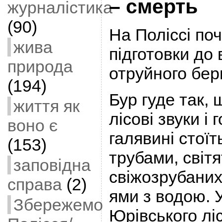
– смерть
журналістика
(90)
На Поліссі по
жива
підготовки до
природа
отруйного бер
(194)
Бур гуде так, 
життя як
лісові звуки і
воно є
галявині стоїт
(153)
трубами, світя
заповідна
свіжозрубаних
справа
(2)
ями з водою. У
Збережемо
Юрівського лі