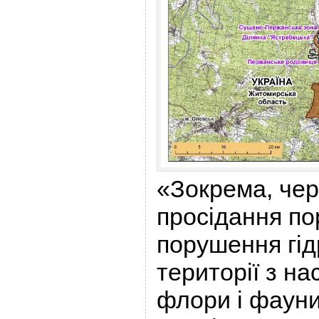
«Зокрема, че
просідання пор
порушення гід
території з на
флори і фауни