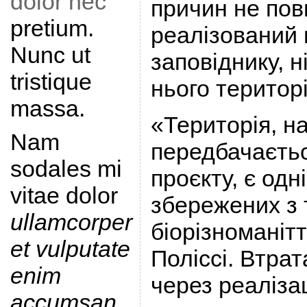
dolor nec
причин не пов
pretium.
реалізований 
Nunc ut
заповіднику, н
tristique
нього територі
massa.
«Територія, на
Nam
передбачаєтьс
sodales mi
проєкту, є одн
vitae dolor
збережених з 
ullamcorper
біорізноманітт
et vulputate
Поліссі. Втрат
enim
через реаліза
accumsan
.