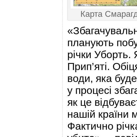
Карта Смарагд
«Збагачувальн
планують побу
річки Уборть.
Прип’яті. Обі
води, яка буд
у процесі зба
як це відбуває
нашій країни 
Фактично річк