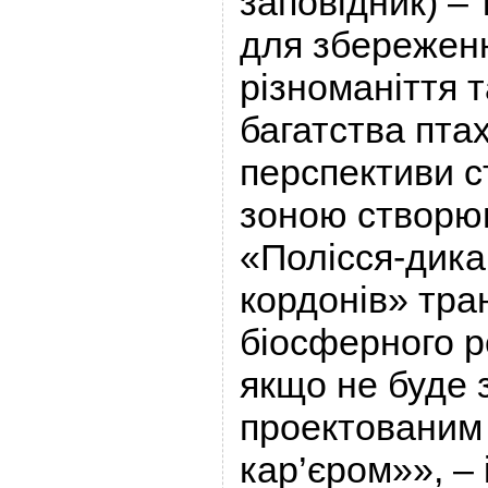
заповідник) –
для збережен
різноманіття т
багатства птахі
перспективи 
зоною створю
«Полісся-дика
кордонів» тра
біосферного р
якщо не буде 
проектованим
кар’єром»», –