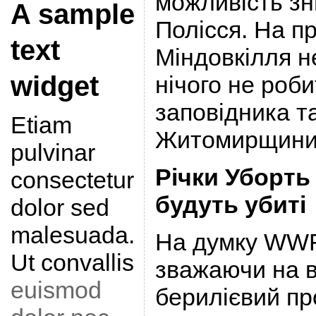
можливість з
A sample
Полісся. На п
text
Міндовкілля н
widget
нічого не роб
заповідника т
Etiam
Житомирщини
pulvinar
Річки Уборть
consectetur
будуть убиті
dolor sed
malesuada.
На думку WWF
Ut convallis
зважаючи на в
euismod
берилієвий пр