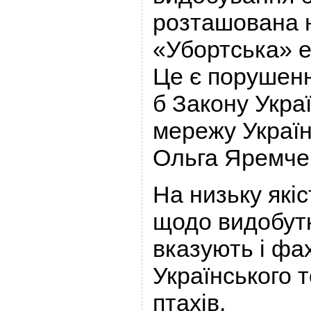
розташована н
«Убортська» е
Це є порушенн
б Закону Укра
мережу Україн
Ольга Яремче
На низьку якіс
щодо видобут
вказують і фа
Українського 
птахів.