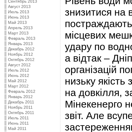
Рівень води м
Сентябрь 2013
Август 2013
знизитися на в
Июль 2013
Июнь 2013
постраждають
Май 2013
Апрель 2013
місцевих мешк
Март 2013
Февраль 2013
удару по водно
Январь 2013
Декабрь 2012
Ноябрь 2012
а відтак – Дніп
Октябрь 2012
Август 2012
організацій п
Июль 2012
Июнь 2012
низьку якість 
Май 2012
Март 2012
на довкілля, 
Февраль 2012
Январь 2012
Мінекенерго н
Декабрь 2011
Ноябрь 2011
звіт. Але всуп
Октябрь 2011
Июль 2011
Июнь 2011
застереження
Май 2011