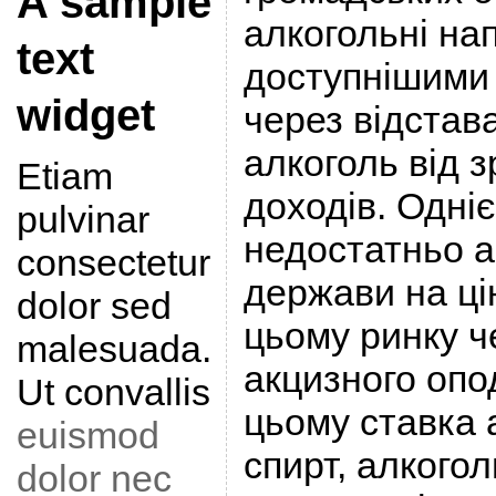
A sample
алкогольні на
text
доступнішими
widget
через відстав
алкоголь від 
Etiam
доходів. Одніє
pulvinar
недостатньо а
consectetur
держави на ці
dolor sed
цьому ринку ч
malesuada.
акцизного опо
Ut convallis
цьому ставка 
euismod
спирт, алкогол
dolor nec