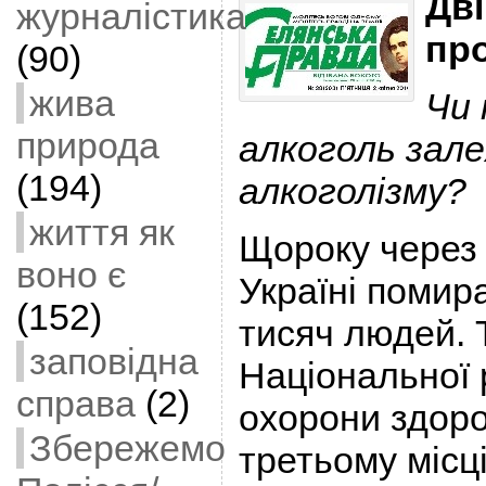
Дві
журналістика
пр
(90)
жива
Чи 
природа
алкоголь зал
(194)
алкоголізму?
життя як
Щороку через 
воно є
Україні помир
(152)
тисяч людей. 
заповідна
Національної 
справа
(2)
охорони здоро
Збережемо
третьому місц