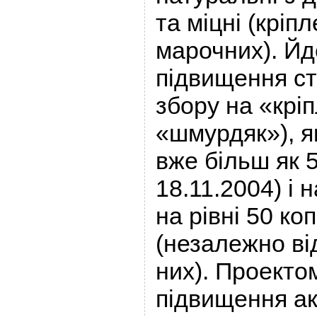
та міцні (кріпл
марочних). Йд
підвищення ст
збору на «крі
«шмурдяк»), я
вже більш як 5
18.11.2004) і 
на рівні 50 коп
(незалежно від
них). Проекто
підвищення ак