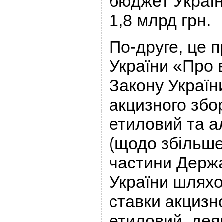
бюджет Україн
1,8 млрд грн.
По-друге, це 
України «Про 
Закону Україн
акцизного збо
етиловий та а
(щодо збільше
частини Держ
України шлях
ставки акцизн
етиловий, деяк