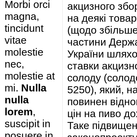
Morbi orci
акцизного збор
magna,
на деякі товар
tincidunt
(щодо збільше
vitae
частини Держ
molestie
України шлях
nec,
ставки акцизно
molestie at
солоду (солод
mi.
Nulla
5250), який, н
nulla
повинен відно
lorem
,
цін на пиво д
suscipit in
Таке підвищен
posuere in,