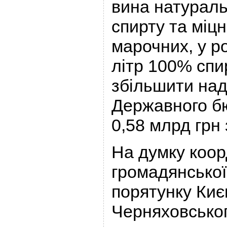
вина натураль
спирту та міцні
марочних, у ро
літр 100% спи
збільшити на
Державного б
0,58 млрд грн з
На думку коо
громадянської
порятунку Киє
Черняховськог