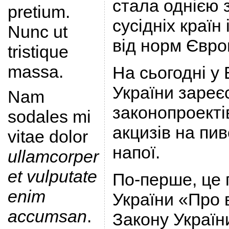
стала однією 
pretium.
сусідніх країн
Nunc ut
від норм Євро
tristique
massa.
На сьогодні у
України зареє
Nam
законопроекті
sodales mi
акцизів на пив
vitae dolor
напої.
ullamcorper
et vulputate
По-перше, це 
enim
України «Про 
accumsan
.
Закону Україн