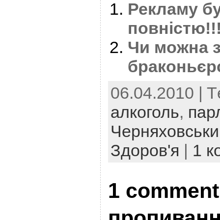
Рекламу бу
повністю!!
Чи можна 
браконьєр
06.04.2010 | T
алкоголь
,
пар
Черняховськи
Здоров'я
|
1 к
1 comment
пропиванн