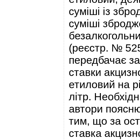
суміші із збро
суміші збродж
безалкогольн
(реєстр. № 525
передбачає з
ставки акцизн
етиловий на рі
літр. Необхід
автори поясню
тим, що за ост
ставка акцизн