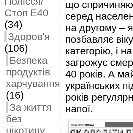
Полісся/
що спричиняю
Стоп Е40
серед населен
(34)
на другому – я
Здоров'я
позбавляє вік
(106)
категорію, і 
Безпека
загрожує смер
продуктів
40 років. А м
харчування
українських пі
(16)
років регуляр
За життя
напої.
без
нікотину