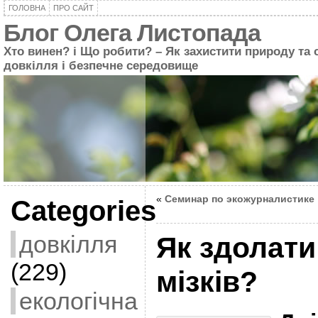
ГОЛОВНА
ПРО САЙТ
Блог Олега Листопада
Хто винен? і Що робити? – Як захистити природу та 
довкілля і безпечне середовище
«
Семинар по экожурналистике
Categories
довкілля
Як здолат
(229)
мізків?
екологічна