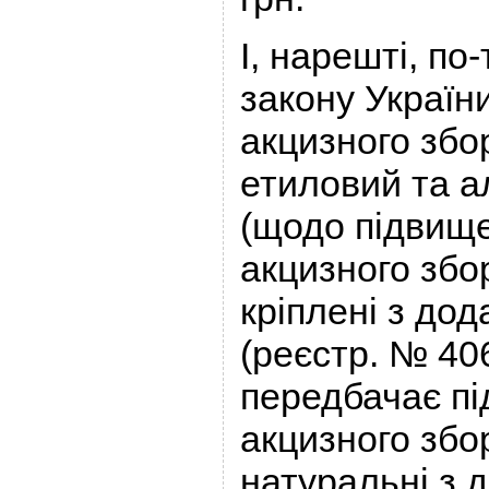
І, нарешті, по
закону Україн
акцизного збо
етиловий та а
(щодо підвищ
акцизного збор
кріплені з до
(реєстр. № 406
передбачає п
акцизного збо
натуральні з 