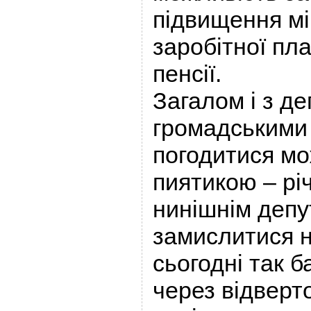
підвищення мі
заробітної пла
пенсії.
Загалом і з де
громадськими 
погодитися мо
пиятикою – рі
нинішнім депу
замислитися н
сьогодні так б
через відверт