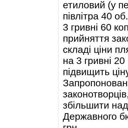
етиловий (у п
півлітра 40 о
3 гривні 60 ко
прийняття зак
складі ціни пл
на 3 гривні 20
підвищить цін
Запропоновані
законотворців
збільшити на
Державного б
грн.