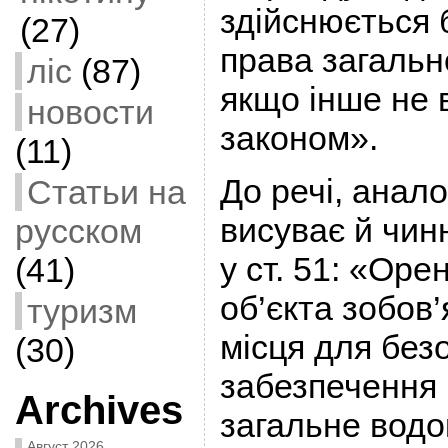
здійснюється
(27)
права загальн
ліс
(87)
якщо інше не 
новости
законом».
(11)
До речі, анало
Статьи на
висуває й чин
русском
у ст. 51: «Оре
(41)
об’єкта зобов
туризм
місця для без
(30)
забезпечення 
Archives
загальне водо
Август 2026