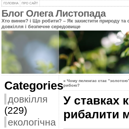
ГОЛОВНА
ПРО САЙТ
Блог Олега Листопада
Хто винен? і Що робити? – Як захистити природу та 
довкілля і безпечне середовище
«
Чому пеленгас стає “золотою
Categories
рибою?
довкілля
У ставках к
(229)
рибалити м
екологічна