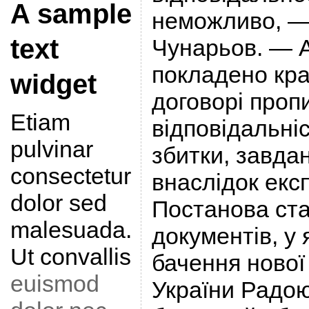
A sample
неможливо, —
text
Чунарьов. — 
покладено кра
widget
договорі проп
Etiam
відповідальні
pulvinar
збитки, завда
consectetur
внаслідок екс
dolor sed
Постанова ста
malesuada.
документів, у
Ut convallis
бачення нової
euismod
України Радою