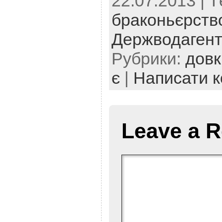
22.07.2013 | T
браконьєрств
Держводагент
Рубрики:
довк
є
|
Написати 
Leave a R