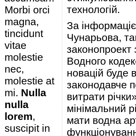
технологій.
Morbi orci
magna,
За інформаціє
tincidunt
Чунарьова, та
vitae
законопроект 
molestie
Водного кодек
nec,
новацій буде 
molestie at
законодавче п
mi.
Nulla
витрати річки»
nulla
мінімальний р
lorem
,
мати водна ар
suscipit in
функціонуванн