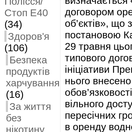
визначається
Полісся/
договором ор
Стоп Е40
об’єктів», що
(34)
постановою Ка
Здоров'я
29 травня цьо
(106)
типового дого
Безпека
ініціативи Пре
продуктів
нього внесено
харчування
обов’язковост
(16)
вільного дост
За життя
пересічних гр
без
в оренду водн
нікотину