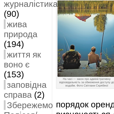
журналістика
(90)
жива
природа
(194)
життя як
воно є
(153)
На часі — закон про адміністративну
заповідна
відповідальність за обмеження доступу д
водойм. Фото Світлани Скрябіної
справа
(2)
порядок оренд
Збережемо