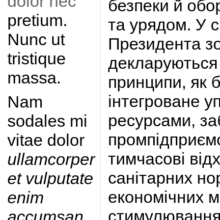
dolor nec
безпеки й обо
pretium.
та урядом. У 
Nunc ut
Президента з
tristique
декларуються 
massa.
принципи, як б
інтегроване у
Nam
ресурсами, за
sodales mi
промпідприєм
vitae dolor
тимчасові від
ullamcorper
санітарних но
et vulputate
економічних м
enim
стимулювання
accumsan
.