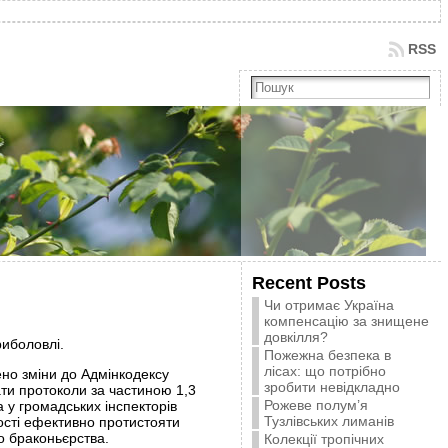
RSS
Recent Posts
Чи отримає Україна
компенсацію за знищене
довкілля?
иболовлі.
Пожежна безпека в
лісах: що потрібно
но зміни до Адмінкодексу
зробити невідкладно
ати протоколи за частиною 1,3
Рожеве полум’я
а у громадських інспекторів
Тузлівських лиманів
ості ефективно протистояти
о браконьєрства.
Колекції тропічних