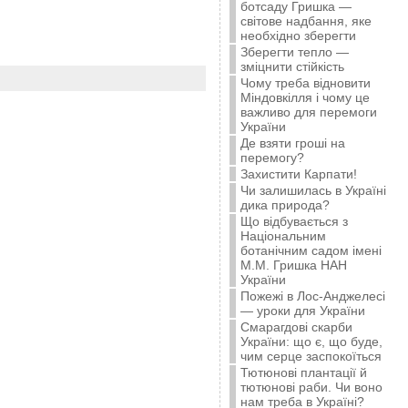
ботсаду Гришка —
світове надбання, яке
необхідно зберегти
Зберегти тепло —
зміцнити стійкість
Чому треба відновити
Міндовкілля і чому це
важливо для перемоги
України
Де взяти гроші на
перемогу?
Захистити Карпати!
Чи залишилась в Україні
дика природа?
Що відбувається з
Національним
ботанічним садом імені
М.М. Гришка НАН
України
Пожежі в Лос-Анджелесі
— уроки для України
Смарагдові скарби
України: що є, що буде,
чим серце заспокоїться
Тютюнові плантації й
тютюнові раби. Чи воно
нам треба в Україні?