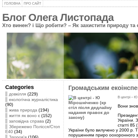
ГОЛОВНА
ПРО САЙТ
Блог Олега Листопада
Хто винен? і Що робити? – Як захистити природу та
Categories
Громадським екоінспе
довкілля
(229)
В центрі – Ю
екологічна журналістика
(90)
Вони знов
жива природа
(194)
Президент
життя як воно є
(152)
України. 
заповідна справа
(2)
статті 85
Збережемо Полісся/Стоп
України було вилучено у 2000 р.
Е40
(34)
порушенням приро оохоронного за
Здоров'я
(106)