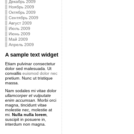
Декабрь 2009
Ноябрь 2009
Октябрь 2009
Сентябрь 2009
Август 2009
Июль 2009
Июнь 2009
Май 2009
Апрель 2009
A sample text widget
Etiam pulvinar consectetur
dolor sed malesuada. Ut
convallis
euismod dolor nec
pretium. Nunc ut tristique
massa.
Nam sodales mi vitae dolor
ullamcorper et vulputate
enim accumsan
. Morbi orci
magna, tincidunt vitae
molestie nec, molestie at
mi.
Nulla nulla lorem
,
suscipit in posuere in,
interdum non magna.