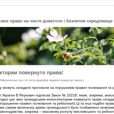
 своє право на чисте довкілля і безпечне середовище
кторам повернуто права!
 Мірошніченко (кр стіл після дедлайну надання правок до закону)
у можуть складати протоколи на порушників правил полювання та р
 України В.Янукович підписав Закон № 10218, яким, зокрема, внесе
Згідно цих змін громадським екоінспекторам повернуто право склад
 (порушення правил полювання та риболовлі).Ці та інші подібні прав
 Тим самим величезну армію громадськості було позбавлено можлив
конодавства, зокрема – масовому розгулу мисливського та рибног