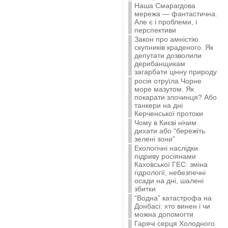
Наша Смарагдова
мережа — фантастична.
Але є і проблеми, і
перспективи
Закон про амністію
скупників краденого. Як
депутати дозволили
дерибанщикам
загарбати цінну природу
росія отруїла Чорне
море мазутом. Як
покарати злочинця? Або
танкери на дні
Керченської протоки
Чому в Києві нічим
дихати або “бережіть
зелені зони”
Екологічні наслідки
підриву росіянами
Каховської ГЕС: зміна
гідрології, небезпечні
осади на дні, шалені
збитки
“Водна” катастрофа на
Донбасі: хто винен і чи
можна допомогти
Гарячі серця Холодного