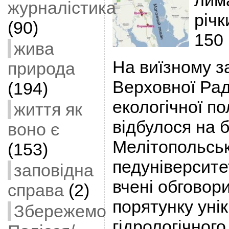
лим
журналістика
річк
(90)
150 
жива
На виїзному з
природа
Верховної Рад
(194)
екологічної по
життя як
відбулося на б
воно є
Мелітопольсь
(153)
педуніверситет
заповідна
вчені обговор
справа
(2)
порятунку уні
Збережемо
гідрологічного