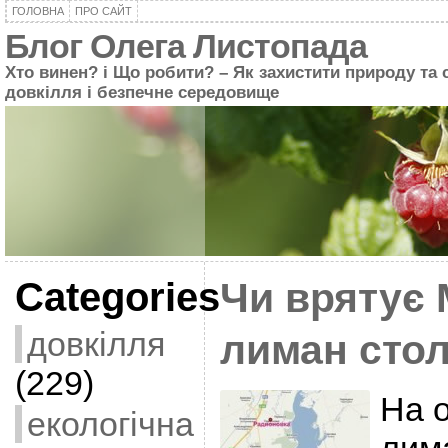
ГОЛОВНА
ПРО САЙТ
Блог Олега Листопада
Хто винен? і Що робити? – Як захистити природу та 
довкілля і безпечне середовище
Categories
Чи врятує
довкілля
лиман сто
(229)
На 
екологічна