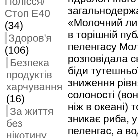
Полісся/
загальнодерж
Стоп Е40
«Молочний ли
(34)
в торішній пуб
Здоров'я
пеленгасу Мо
(106)
розповідала с
Безпека
біди тутешньо
продуктів
зниження рівн
харчування
солоності (вон
(16)
ніж в океані) 
За життя
зникає риба, у
без
пеленгас, а в
нікотину