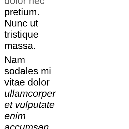
dolor nec
pretium.
Nunc ut
tristique
massa.
Nam
sodales mi
vitae dolor
ullamcorper
et vulputate
enim
accumsan
.