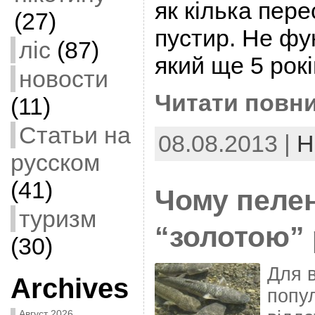
як кілька пере
(27)
пустир. Не фу
ліс
(87)
який ще 5 рокі
новости
Читати повни
(11)
Статьи на
08.08.2013 |
Н
русском
(41)
Чому пелен
туризм
“золотою”
(30)
Для 
Archives
попу
Август 2026