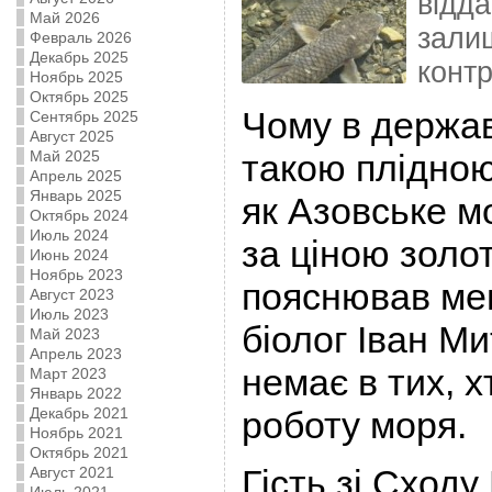
відда
Май 2026
зали
Февраль 2026
Декабрь 2025
контр
Ноябрь 2025
Октябрь 2025
Чому в держав
Сентябрь 2025
Август 2025
Май 2025
такою плідно
Апрель 2025
Январь 2025
як Азовське м
Октябрь 2024
Июль 2024
за ціною золот
Июнь 2024
Ноябрь 2023
пояснював мен
Август 2023
Июль 2023
біолог Іван М
Май 2023
Апрель 2023
немає в тих, х
Март 2023
Январь 2022
Декабрь 2021
роботу моря.
Ноябрь 2021
Октябрь 2021
Гість зі Сходу
Август 2021