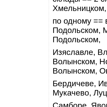
Хмельницком,
по одному == 
Подольском, 
Подольском,
Изяславле, В
Волынском, H
Волынском, О
Беpдичеве, И
Мукачево, Луц
Самбоpе, Яво