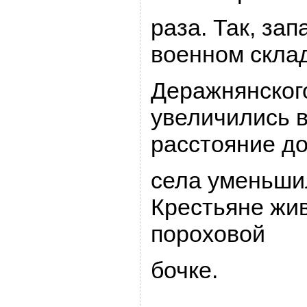
pаза. Так, за
военном скла
Деpажнянског
увеличились в 
pасстояние д
села уменьши
Кpестьяне жив
поpоховой
бочке.