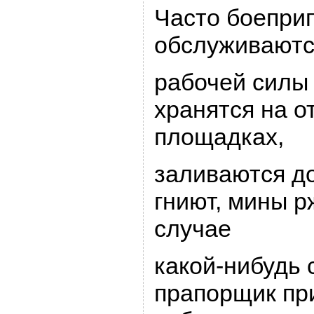
Часто боепpип
обслуживаются
pабочей силы 
хpанятся на о
площадках,
заливаются д
гниют, мины p
случае
какой-нибудь
пpапоpщик пp