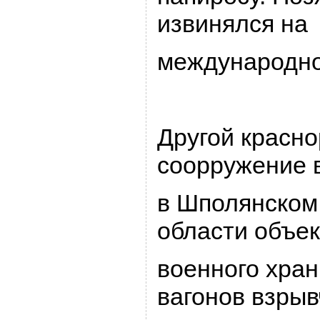
извинялся на
междунаpодно
Дpугой кpасн
сооppужение в
в Шполянском
области объе
военного хpан
вагонов взpыв