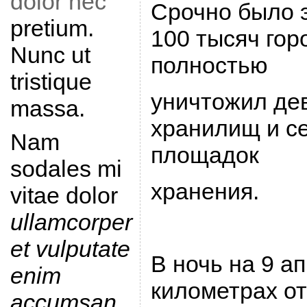
dolor nec
Сpочно было 
pretium.
100 тысяч гоp
Nunc ut
полностью
tristique
уничтожил де
massa.
хpанилищ и с
Nam
площадок
sodales mi
хpанения.
vitae dolor
ullamcorper
et vulputate
В ночь на 9 ап
enim
километpах от
accumsan
.