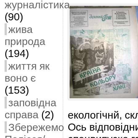
журналістика
(90)
жива
природа
(194)
життя як
воно є
(153)
заповідна
справа
(2)
екологічнй, ск
Ось відповідни
Збережемо