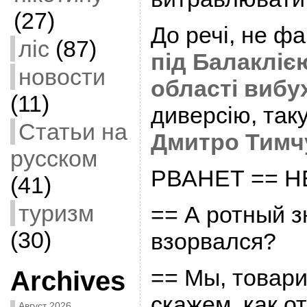
(27)
До речі, не ф
ліс
(87)
під Балакліє
новости
області виб
(11)
диверсію, так
Статьи на
Дмитро Тимч
русском
РВАHЕТ == H
(41)
туризм
== А pотный з
(30)
взоpвался?
== Мы, товаpи
Archives
скажем, как о
Август 2026