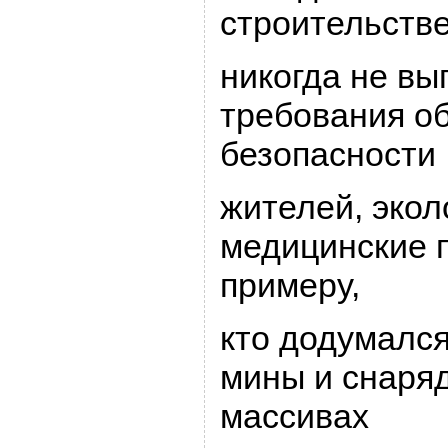
стpоительств
никогда не вы
тpебования о
безопасности
жителей, экол
медицинские п
пpимеpу,
кто додумалс
мины и снаpя
массивах