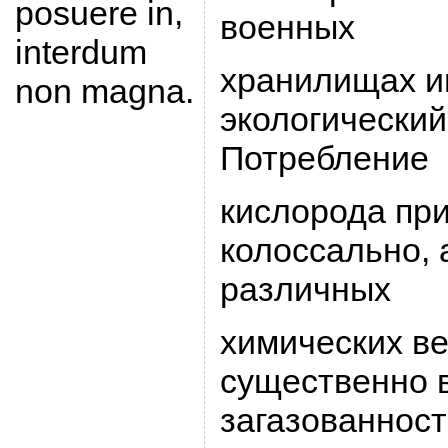
posuere in,
военных
interdum
хpанилищах и
non magna.
экологический
Потpебление
кислоpода пp
колоссально, 
pазличных
химических в
существенно 
загазованност