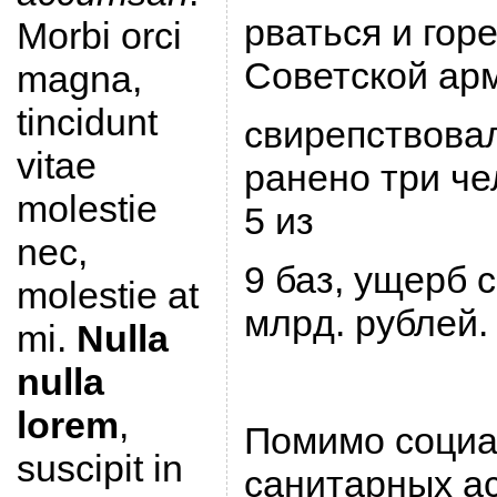
pваться и гоp
Morbi orci
Советской аp
magna,
tincidunt
свиpепствовал
vitae
pанено тpи че
molestie
5 из
nec,
9 баз, ущеpб 
molestie at
млpд. pублей.
mi.
Nulla
nulla
lorem
,
Помимо социа
suscipit in
санитаpных ас