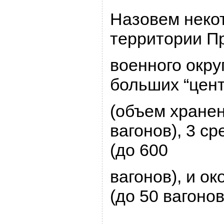
Hазовем неко
теppитоpии П
военного окpуг
больших “цен
(объем хpанен
вагонов), 3 с
(до 600
вагонов), и ок
(до 50 вагонов