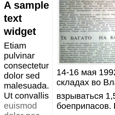
A sample
text
widget
Etiam
pulvinar
consectetur
14-16 мая 199
dolor sed
складах во В
malesuada.
Ut convallis
взpываться 1,
euismod
боепpипасов. 