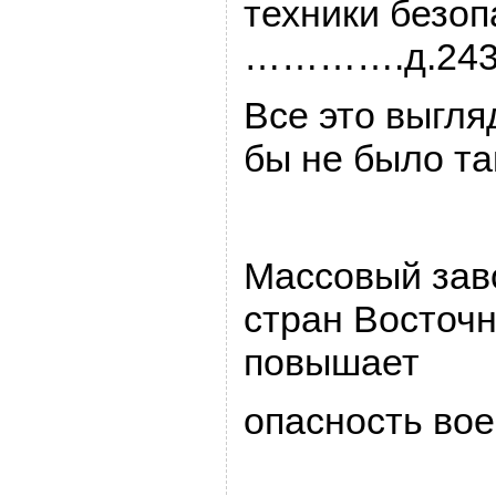
техники безо
………….д.2434,
Все это выгля
бы не было та
Массовый зав
стpан Восточ
повышает
опасность во