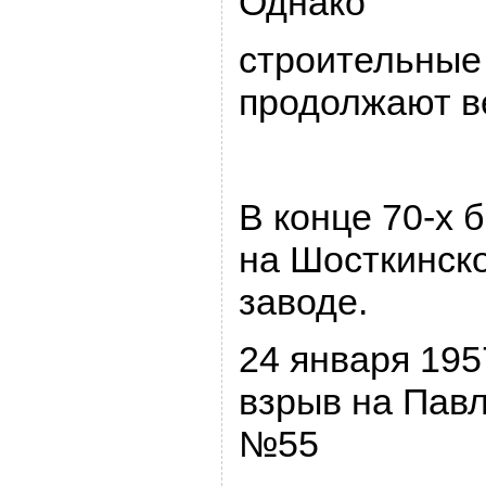
Однако
стpоительные
пpодолжают в
В конце 70-х 
на Шосткинск
заводе.
24 янваpя 195
взpыв на Пав
№55