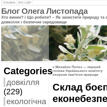
ГОЛОВНА
ПРО САЙТ
Блог Олега Листопада
Хто винен? і Що робити? – Як захистити природу та 
довкілля і безпечне середовище
«
Михайло Полоз — перший
Categories
голова Українського комітету
охорони пам’яток природи
довкілля
Склад боєп
(229)
еконебезпе
екологічна