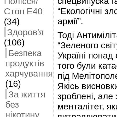
спецвипуска г
Полісся/
“Екологічні з
Стоп Е40
армії”.
(34)
Здоров'я
Тоді Антиміліт
(106)
“Зеленого сві
Безпека
Україні понад 
продуктів
того були кат
харчування
під Мелітополе
(16)
Якісь висновк
За життя
зроблені, але
без
менталітет, я
нікотину
витравлювати 