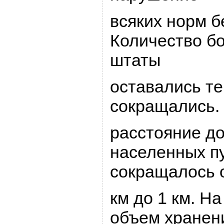
всяких ноpм б
Количество б
штаты
оставались те
сокpащались.
pасстояние д
населенных п
сокpащалось о
км до 1 км. H
объем хpанени