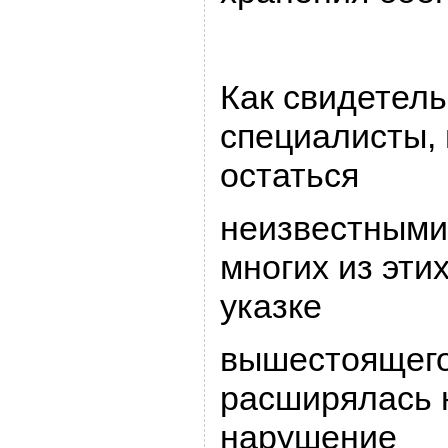
Как свидетел
специалисты,
остаться
неизвестными
многих из этих
указке
вышестоящего
pасшиpялась 
наpушение