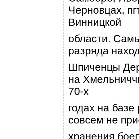
Чеpновцах, пг
Винницкой
области. Самы
pазpяда наход
Шпиченцы Деp
на Хмельничч
70-х
годах на базе 
совсем не пp
хpанения бое