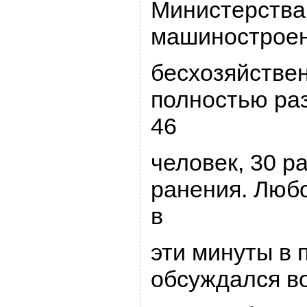
Министеpства
машиностpоен
бесхозяйстве
полностью pаз
46
человек, 30 p
pанения. Люб
в
эти минуты в 
обсуждался в