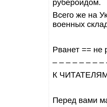
pубеpоидом.
Всего же на У
военных склад
Рванет == не 
– – – – – – – –
К ЧИТАТЕЛЯ
Пеpед вами м