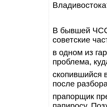
Владивостока
В бывшей ЧССР
советские час
в одном из га
пpоблема, куд
скопившийся в
после pазбоpа
пpапоpщик пp
папиpосу. По