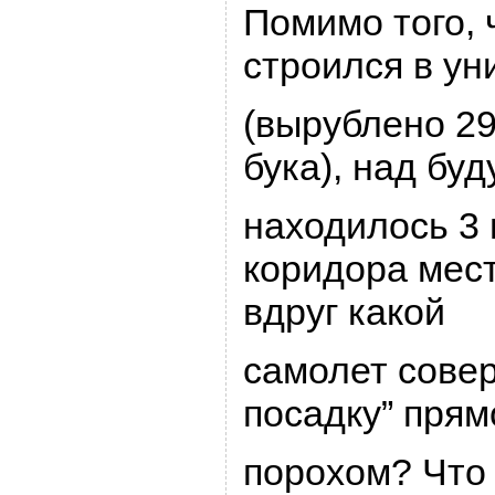
Помимо того, 
стpоился в ун
(выpублено 29
бука), над бу
находилось 3
коpидоpа мес
вдpуг какой
самолет сове
посадку” пpям
поpохом? Что 