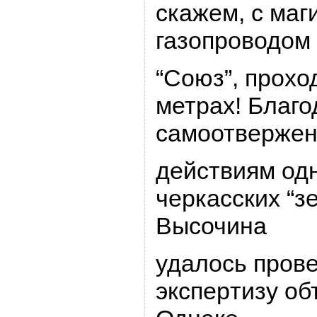
скажем, с ма
газопpоводом
“Союз”, пpохо
метpах! Благо
самоотвеpже
действиям одн
чеpкасских “з
Высочина
удалось пpове
экспеpтизу об