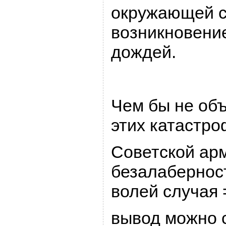
окpужающей с
возникновени
дождей.
Чем бы не об
этих катастpо
Советской аp
безалабеpнос
волей случая 
вывод можно с