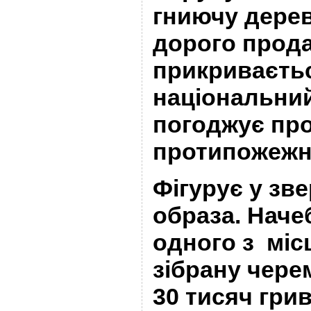
гниючу дере
дорого продат
прикриваєтьс
національний
погоджує пр
протипожежни
Фігурує у зв
образа. Наче
одного з міс
зібрану чер
30 тисяч грив