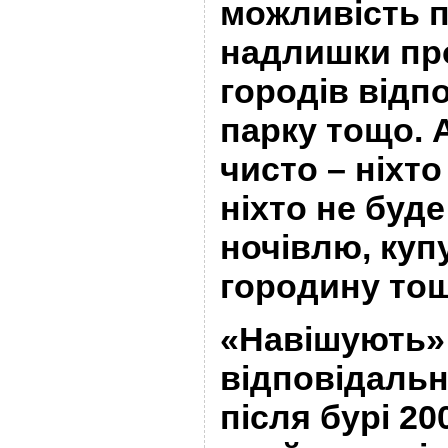
можливість 
надлишки про
городів від
парку тощо. 
чисто – ніхто
ніхто не буд
ночівлю, куп
городину тощ
«Навішують» 
відповідальні
після бурі 20