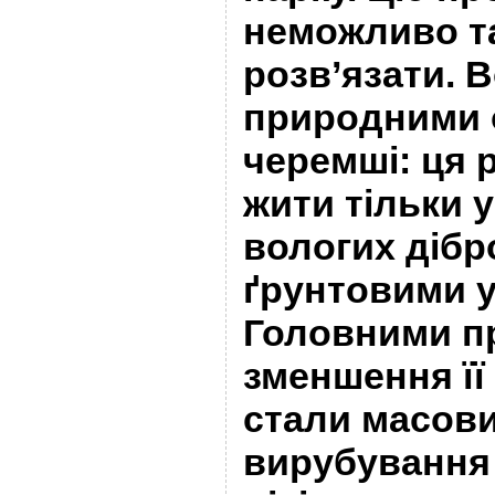
неможливо т
розв’язати. В
природними 
черемші: ця 
жити тільки 
вологих дібр
ґрунтовими 
Головними п
зменшення її
стали масови
вирубування