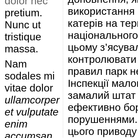
dolor nec
використання 
pretium.
катерів на тер
Nunc ut
національного
tristique
цьому з’ясува
massa.
контролювати
Nam
правил парк н
sodales mi
Інспекції мал
vitae dolor
замалий штат 
ullamcorper
ефективно бор
et vulputate
порушеннями.
enim
цього приводу
accumsan
.