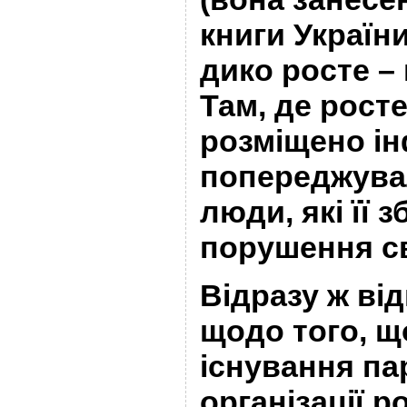
книги України
дико росте – 
Там, де рост
розміщено ін
попереджувал
люди, які її 
порушення с
Відразу ж від
щодо того, що
існування па
організації р