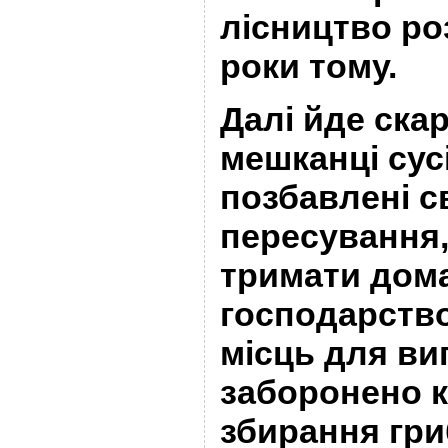
лісництво р
роки тому.
Далі йде скар
мешканці сусі
позбавлені 
пересування
тримати дом
господарство
місць для ви
заборонено 
збирання гриб