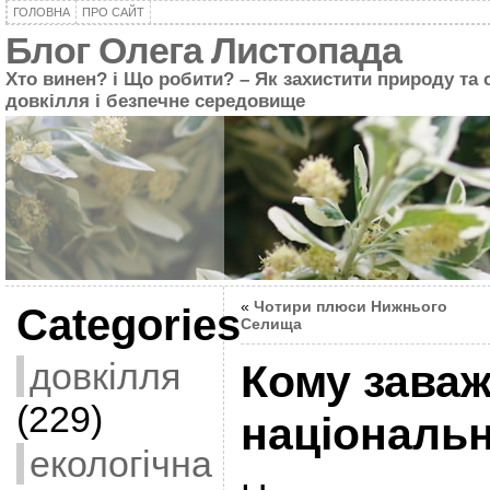
ГОЛОВНА
ПРО САЙТ
Блог Олега Листопада
Хто винен? і Що робити? – Як захистити природу та 
довкілля і безпечне середовище
«
Чотири плюси Нижнього
Categories
Селища
довкілля
Кому зава
(229)
національ
екологічна