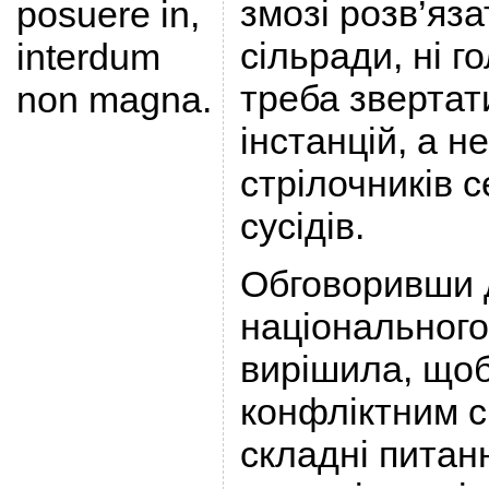
змозі розв’яза
posuere in,
сільради, ні г
interdum
треба звертат
non magna.
інстанцій, а н
стрілочників 
сусідів.
Обговоривши д
національного
вирішила, щоб
конфліктним с
складні питан