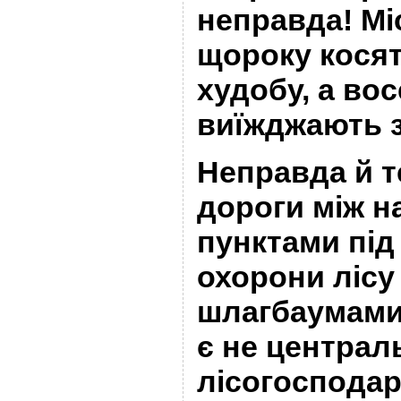
неправда! Мі
щороку косят
худобу, а во
виїжджають з
Неправда й т
дороги між 
пунктами під
охорони лісу
шлагбаумами»
є не централ
лісогосподар