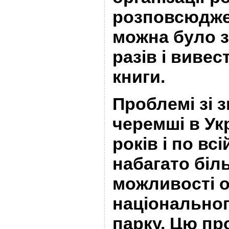
розповсюдже
можна було з
разів і вивест
книги.
Проблемі зі 
черемші в Укр
років і по всі
набагато біл
можливості 
національно
парку. Цю п