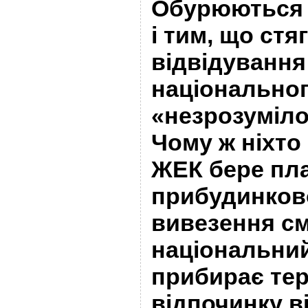
Обурюються 
і тим, що стя
відвідування
національног
«незрозуміло
Чому ж ніхто
ЖЕК бере пл
прибудинково
вивезення см
національний
прибирає тер
відпочинку ві