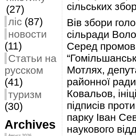
сільських збор
(27)
ліс
(87)
Вів збори гол
новости
сільради Вол
(11)
Серед промов
“Гомільшанськ
Статьи на
Мотлях, депут
русском
районної рад
(41)
Ковальов, іні
туризм
підписів прот
(30)
парку Іван Се
Archives
наукового від
Август 2026