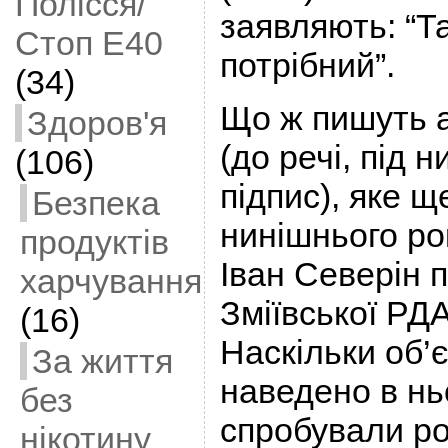
Полісся/
заявляють: “Т
Стоп Е40
потрібний”.
(34)
Що ж пишуть 
Здоров'я
(до речі, під 
(106)
підпис), яке щ
Безпека
нинішнього ро
продуктів
Іван Северін 
харчування
Зміївської РД
(16)
Наскільки об’
За життя
наведено в нь
без
спробували ро
нікотину