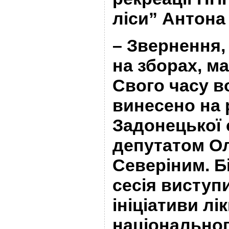
ліси” Антона
– Звернення,
на зборах, м
Свого часу в
винесено на р
Задонецької 
депутатом О
Северіним. Б
сесія виступ
ініціативи лік
національног