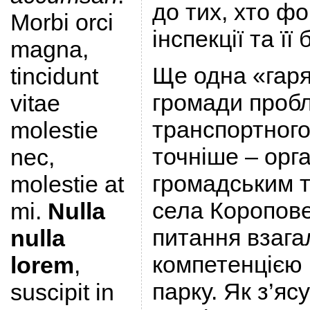
до тих, хто ф
Morbi orci
інспекції та її
magna,
Ще одна «гаря
tincidunt
громади проб
vitae
транспортного
molestie
точніше – орг
nec,
громадським т
molestie at
села Коропове
mi.
Nulla
питання взага
nulla
компетенцією 
lorem
,
парку. Як з’яс
suscipit in