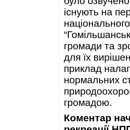
було озвучено
існують на пер
національного
“Гомільшанські
громади та зр
для їх виріше
приклад нала
нормальних ст
природоохоро
громадою.
Коментар нач
рекреації НП