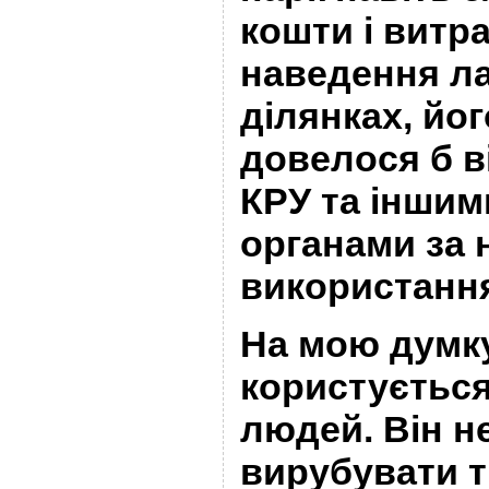
кошти і витра
наведення ла
ділянках, йо
довелося б в
КРУ та інши
органами за 
використання
На мою думку
користуєтьс
людей. Він н
вирубувати т