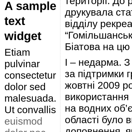
території. До 
A sample
друкувала ст
text
відділу рекре
widget
“Гомільшанськ
Біатова на цю
Etiam
І – недарма. З
pulvinar
за підтримки 
consectetur
жовтні 2009 р
dolor sed
використання
malesuada.
на водних об’є
Ut convallis
області було 
euismod
доповнення, я