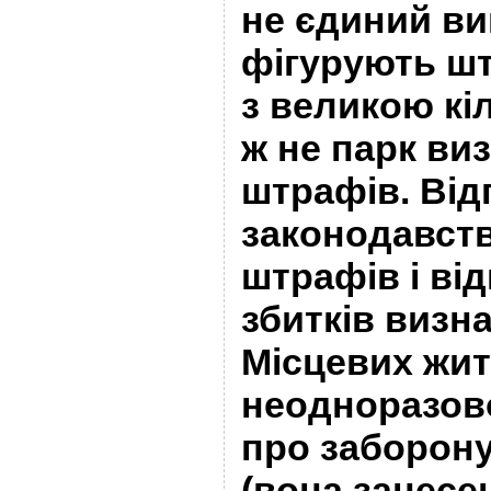
не єдиний ви
фігурують ш
з великою кі
ж не парк ви
штрафів. Від
законодавств
штрафів і ві
збитків визн
Місцевих жит
неодноразов
про заборону
(вона занесе