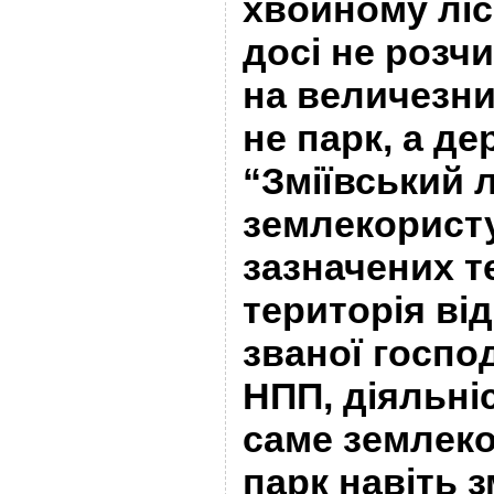
хвойному лісі
досі не розч
на величезни
не парк, а д
“Зміївський л
землекорист
зазначених те
територія ві
званої госпо
НПП, діяльніс
саме землеко
парк навіть з