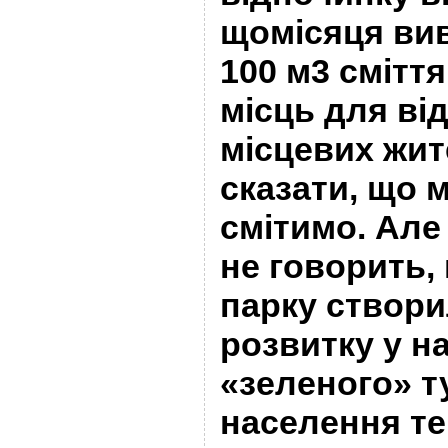
щомісяця ви
100 м3 смітт
місць для від
місцевих жит
сказати, що м
смітимо. Але
не говорить,
парку створ
розвитку у н
«зеленого» т
населення те