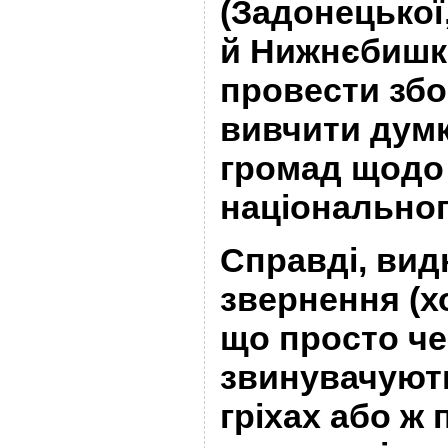
(Задонецької
й Нижнєбишкі
провести збо
вивчити думк
громад щодо 
національног
Справді, видн
звернення (х
що просто че
звинувачують
гріхах або ж