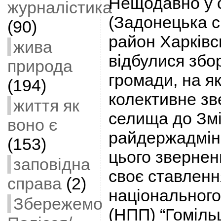
Нещодавно у 
журналістика
(Задонецька с
(90)
район Харківсь
жива
відбулися збор
природа
громади, на я
(194)
колективне зв
життя як
селища до Змі
воно є
райдержадмініс
(153)
цього зверне
заповідна
своє ставленн
справа
(2)
національного
Збережемо
(НПП) “Гомільш