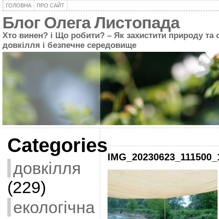
ГОЛОВНА
ПРО САЙТ
Блог Олега Листопада
Хто винен? і Що робити? – Як захистити природу та 
довкілля і безпечне середовище
Categories
IMG_20230623_111500_
довкілля
(229)
екологічна