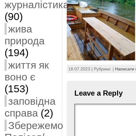
журналістика
(90)
жива
природа
(194)
життя як
18.07.2023 | Рубрики: |
Написати 
воно є
(153)
Leave a Reply
заповідна
справа
(2)
Збережемо