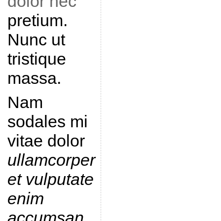
dolor nec
pretium.
Nunc ut
tristique
massa.
Nam
sodales mi
vitae dolor
ullamcorper
et vulputate
enim
accumsan
.