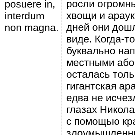
росли огромн
posuere in,
хвощи и арау
interdum
дней они дош
non magna.
виде. Когда-т
буквально на
местными або
осталась толь
гигантская ара
едва не исчезл
глазах Никол
с помощью кр
злоумышленни