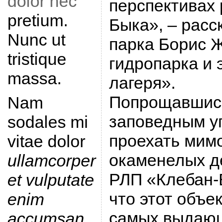
dolor nec
перспективах 
pretium.
Быка», – расс
Nunc ut
парка Борис Ж
tristique
гидропарка и 
massa.
лагеря».
Попрощавшись
Nam
заповедным уг
sodales mi
проехать мим
vitae dolor
окаменелых д
ullamcorper
РЛП «Клебан-Б
et vulputate
что этот объе
enim
самых выдаю
accumsan
.