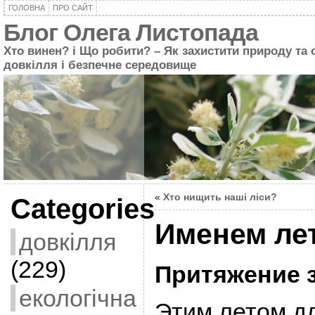
ГОЛОВНА
ПРО САЙТ
Блог Олега Листопада
Хто винен? і Що робити? – Як захистити природу та 
довкілля і безпечне середовище
«
Хто нищить наші ліси?
Categories
Именем ле
довкілля
(229)
Притяжение 
екологічна
Этим летом д