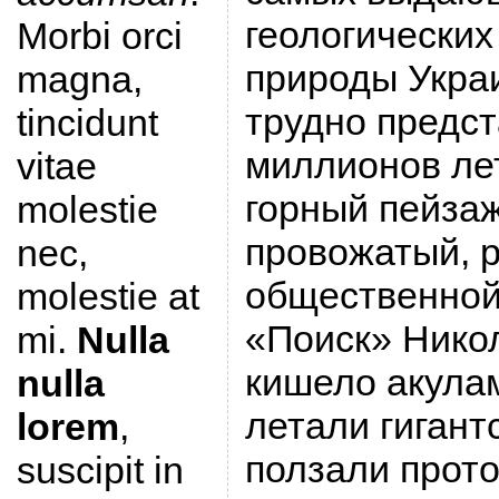
геологических
Morbi orci
природы Укра
magna,
трудно предст
tincidunt
миллионов ле
vitae
горный пейзаж
molestie
провожатый, 
nec,
общественной
molestie at
«Поиск» Никол
mi.
Nulla
кишело акулам
nulla
летали гигант
lorem
,
ползали прото
suscipit in