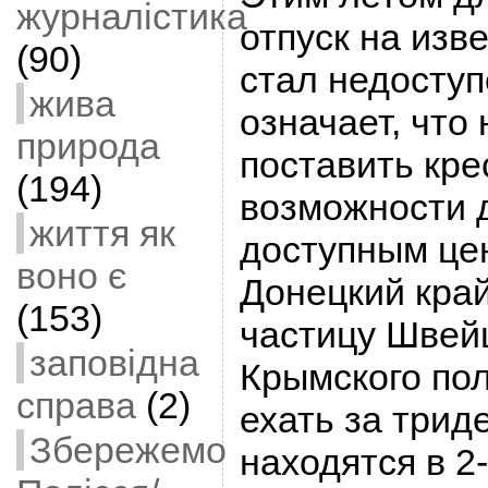
журналістика
отпуск на изв
(90)
стал недоступ
жива
означает, что
природа
поставить кре
(194)
возможности 
життя як
доступным це
воно є
Донецкий край
(153)
частицу Швей
заповідна
Крымского по
справа
(2)
ехать за трид
Збережемо
находятся в 2