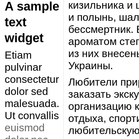
кизильника и 
A sample
и полынь, ша
text
бессмертник. 
widget
ароматом сте
из них внесен
Etiam
Украины.
pulvinar
consectetur
Любители при
dolor sed
заказать экск
malesuada.
организацию 
Ut convallis
отдыха, спорт
euismod
любительскую