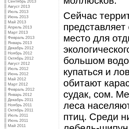
моллюсков.
Сентябрь 2013
Август 2013
Июль 2013
Сейчас терри
Июнь 2013
Май 2013
представляет
Апрель 2013
Март 2013
место для отд
Февраль 2013
Январь 2013
экологическог
Декабрь 2012
Ноябрь 2012
большом вод
Октябрь 2012
Август 2012
Июль 2012
купаться и ло
Июнь 2012
Май 2012
обитают карас
Март 2012
Февраль 2012
судак, сом. М
Январь 2012
Декабрь 2011
леса населяют
Ноябрь 2011
Октябрь 2011
птиц. Среди н
Июль 2011
Июнь 2011
лебедь-шипун,
Май 2011