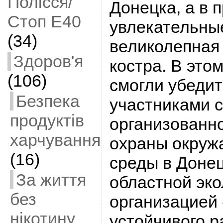
Полісся/
Донецка, а в 
Стоп Е40
увлекательные
(34)
великолепная 
Здоров'я
костра. В это
(106)
смогли убедит
Безпека
участниками 
продуктів
организованн
харчування
охраны окруж
(16)
среды в Донец
За життя
областной эко
без
организацией
нікотину
устойчивого р