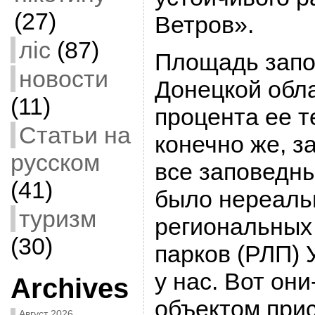
(27)
Ветров».
ліс
(87)
Площадь запо
новости
Донецкой обла
(11)
процента ее т
Статьи на
конечно же, з
русском
все заповедны
(41)
было нереальн
туризм
региональны
(30)
парков (РЛП) 
у нас. Вот они
Archives
объектом при
Август 2026