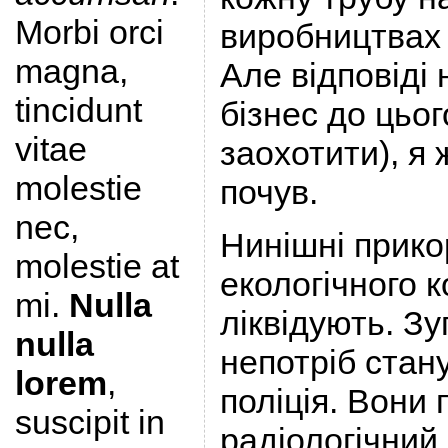
Morbi orci
виробництвах 
magna,
Але відповіді 
tincidunt
бізнес до цьог
vitae
заохотити), я 
molestie
почув.
nec,
Нинішні прико
molestie at
екологічного 
mi.
Nulla
ліквідують. З
nulla
непотріб стан
lorem
,
поліція. Вони
suscipit in
радіологічний