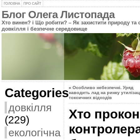
ГОЛОВНА
ПРО САЙТ
Блог Олега Листопада
Хто винен? і Що робити? – Як захистити природу та 
довкілля і безпечне середовище
«
Особливо небезпечні. Уряд
Categories
наводить лад на ринку утилізац
токсичних відходів
довкілля
Хто проко
(229)
контролера
екологічна