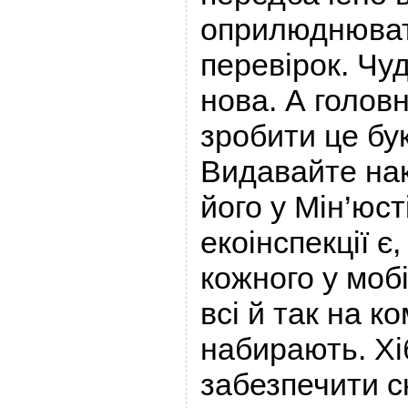
оприлюднюват
перевірок. Чуд
нова. А голов
зробити це бу
Видавайте нак
його у Мін’юст
екоінспекції є
кожного у моб
всі й так на к
набирають. Х
забезпечити с