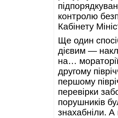
підпорядкуван
контролю без
Кабінету Мініс
Ще один спосі
дієвим — накл
на… мораторії
другому півріч
першому піврі
перевірки заб
порушників бул
знахабніли. А