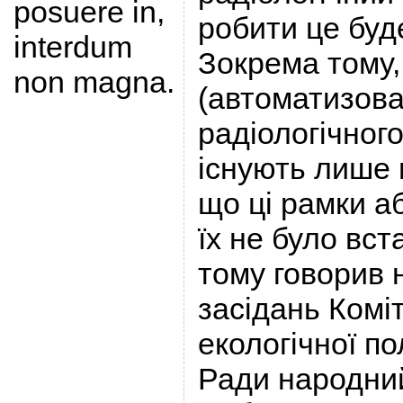
posuere in,
робити це буд
interdum
Зокрема тому,
non magna.
(автоматизова
радіологічног
існують лише н
що ці рамки а
їх не було вст
тому говорив 
засідань Комі
екологічної п
Ради народний