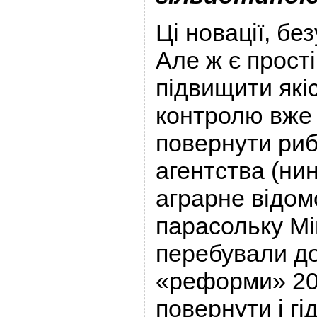
Ці новації, бе
Але ж є прості
підвищити які
контролю вже 
повернути риб
агентства (нин
аграрне відом
парасольку Мі
перебували до
«реформи» 201
повернути і г