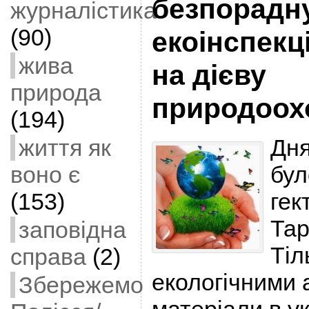
безпорадну
журналістика
(90)
екоінспекц
жива
на дієву
природа
природоох
(194)
життя як
Дня
воно є
бул
(153)
гек
Тар
заповідна
Тіл
справа
(2)
екологічними 
Збережемо