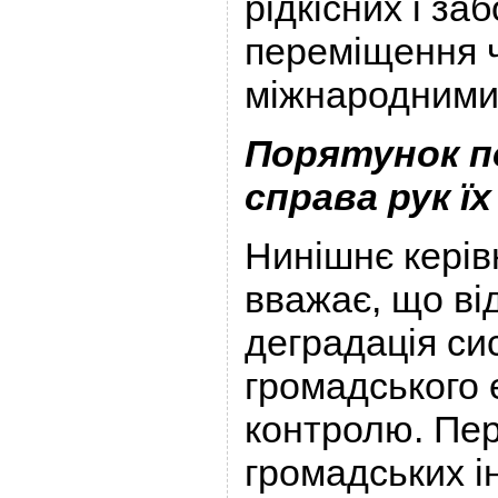
рідкісних і за
переміщення 
міжнародними
Порятунок п
справа рук ї
Нинішнє кері
вважає, що ві
деградація сис
громадського 
контролю. Пе
громадських і