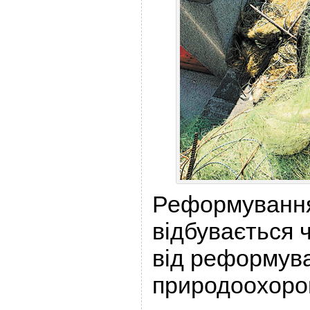
Реформування 
відбувається 
від реформув
природоохорон