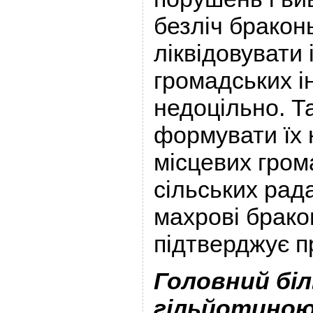
безліч бракон
ліквідовувати 
громадських і
недоцільно. Та
формувати їх 
місцевих гром
сільських рада
махрові брако
підтверджує п
Головний бі
гільйотино