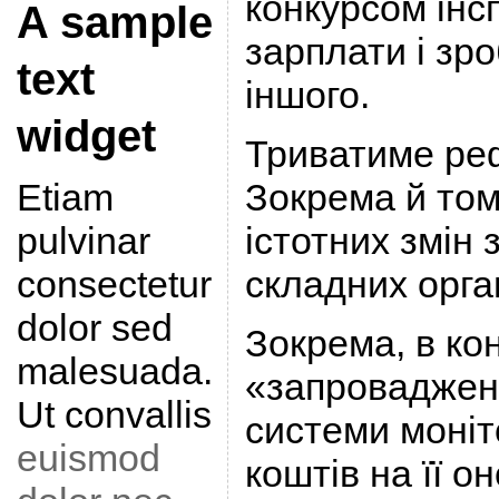
конкурсом інс
A sample
зарплати і зр
text
іншого.
widget
Триватиме ре
Зокрема й том
Etiam
істотних змін
pulvinar
складних орган
consectetur
dolor sed
Зокрема, в ко
malesuada.
«запроваджен
Ut convallis
системи моніт
euismod
коштів на її о