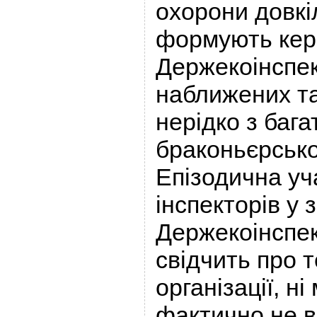
охорони довк
формують кері
Держекоінспек
наближених та
нерідко з баг
браконьєрсько
Епізодична уч
інспекторів у
Держекоінспек
свідчить про т
організації, н
фактично не 