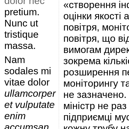
dolor nec
«створення ін
pretium.
оцінки якості
Nunc ut
повітря, моніт
tristique
повітря, що в
massa.
вимогам дирек
Nam
зокрема кількі
sodales mi
розширення пе
vitae dolor
моніторингу т
ullamcorper
не зазначено.
et vulputate
міністр не раз
enim
підприємці му
accumsan
.
кожну трубу на