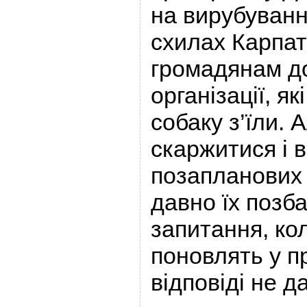
на вирубуванн
схилах Карпат
громадянам д
організації, як
собаку з’їли. 
скаржитися і 
позапланових 
давно їх позб
запитання, кол
поновлять у п
відповіді не д