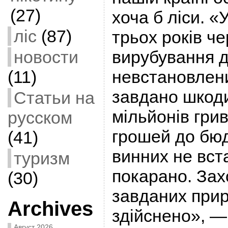
(27)
хоча б ліси. 
ліс
(87)
трьох років ч
новости
вирубування 
(11)
невстановлен
завдано шкоди
Статьи на
мільйонів гри
русском
грошей до бюд
(41)
винних не вст
туризм
покарано. Зах
(30)
завданих прир
Archives
здійснено», —
Август 2026