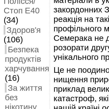
матеріали в у
Полісся/
закордонних З
Стоп Е40
реакція на так
(34)
профільного м
Здоров'я
Семерака не 
(106)
розорати друг
Безпека
унікального п
продуктів
харчування
Це не поодин
(16)
нищення прир
За життя
приклад велик
без
катастроф, як
нікотину
нашій країні 