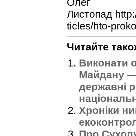
Олег
Листопад http:/
ticles/hto-prok
Читайте тако
Виконати о
Майдану —
державні р
національн
Хроніки н
екоконтрол
Про Сухол