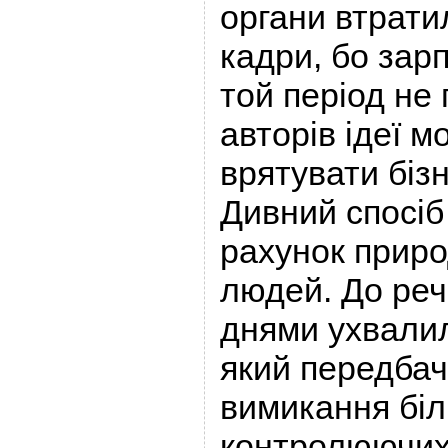
органи втрати
кадри, бо зар
той період не
авторів ідеї м
врятувати бізн
Дивний спосіб
рахунок приро
людей. До реч
днями ухвалил
який передбач
вимикання біл
контролюючих 