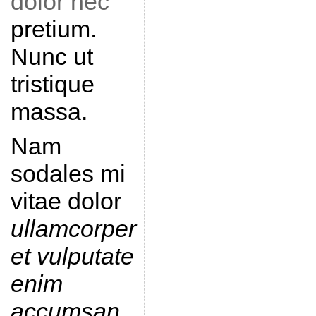
dolor nec
pretium.
Nunc ut
tristique
massa.
Nam
sodales mi
vitae dolor
ullamcorper
et vulputate
enim
accumsan
.