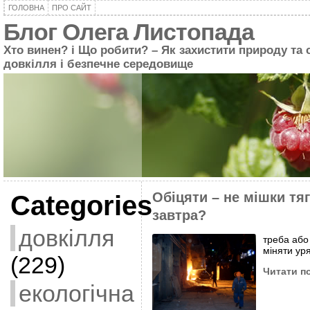
ГОЛОВНА
ПРО САЙТ
Блог Олега Листопада
Хто винен? і Що робити? – Як захистити природу та 
довкілля і безпечне середовище
Обіцяти – не мішки тя
Categories
завтра?
довкілля
треба або 
міняти ур
(229)
Читати п
екологічна