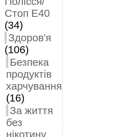
Полісся/
Стоп Е40
(34)
Здоров'я
(106)
Безпека
продуктів
харчування
(16)
За життя
без
нікотину