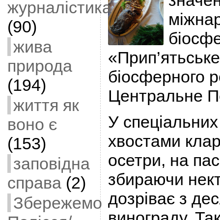
значе
журналістика
міжна
(90)
біосфе
жива
«Прип’ятьське
природа
біосферного р
(194)
Центральне П
життя як
У спеціальних
воно є
хвостами кларі
(153)
осетри, на пас
заповідна
збираючи нект
справа
(2)
дозріває з дес
Збережемо
винограду. Так