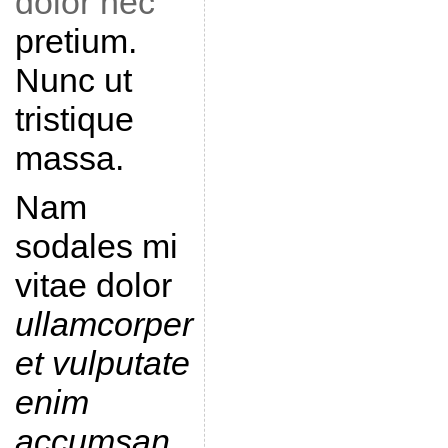
dolor nec
pretium.
Nunc ut
tristique
massa.
Nam
sodales mi
vitae dolor
ullamcorper
et vulputate
enim
accumsan
.