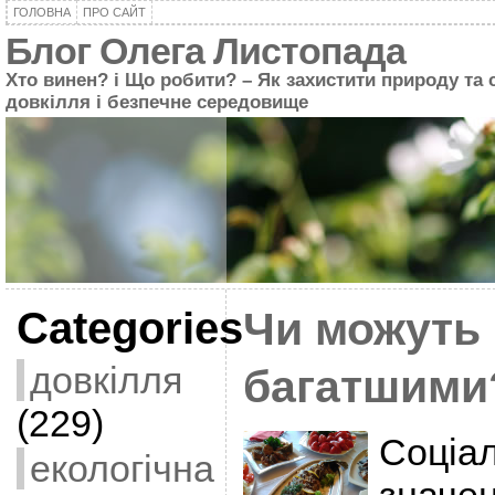
ГОЛОВНА
ПРО САЙТ
Блог Олега Листопада
Хто винен? і Що робити? – Як захистити природу та 
довкілля і безпечне середовище
Categories
Чи можуть 
довкілля
багатшими
(229)
Соціа
екологічна