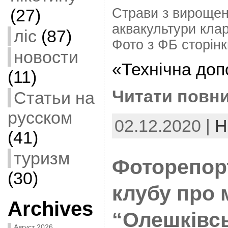
Страви з вирощен
(27)
аквакультури клар
ліс
(87)
Фото з ФБ сторін
новости
«Технічна доп
(11)
Читати повни
Статьи на
русском
02.12.2020 |
Н
(41)
туризм
Фоторепорт
(30)
клубу про 
Archives
“Олешківсь
Август 2026