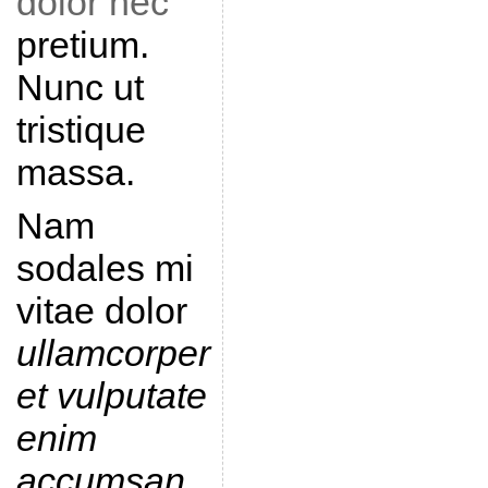
dolor nec
pretium.
Nunc ut
tristique
massa.
Nam
sodales mi
vitae dolor
ullamcorper
et vulputate
enim
accumsan
.