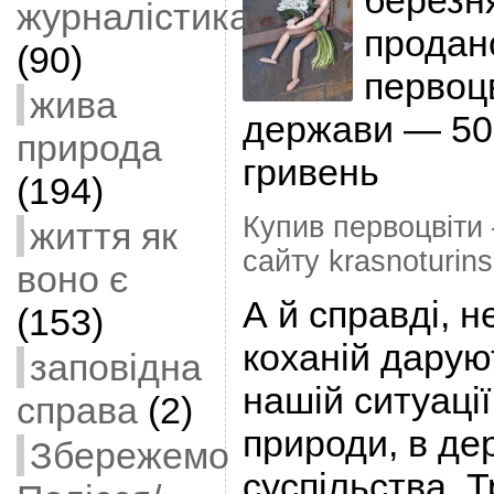
березн
журналістика
продан
(90)
первоцв
жива
держави — 50-
природа
гривень
(194)
Купив первоцвіти 
життя як
сайту krasnoturins
воно є
А й справді, н
(153)
коханій дарую
заповідна
нашій ситуаці
справа
(2)
природи, в де
Збережемо
суспільства. 