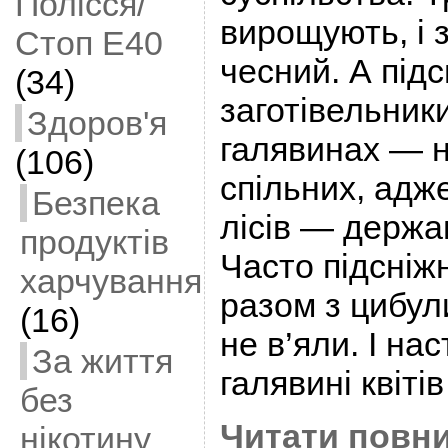
Полісся/
вирощують, і з
Стоп Е40
чесний. А підс
(34)
заготівельники
Здоров'я
галявинах — 
(106)
спільних, адже
Безпека
лісів — держа
продуктів
Часто підсніж
харчування
разом з цибу
(16)
не в’яли. І на
За життя
галявині квіті
без
Читати повни
нікотину