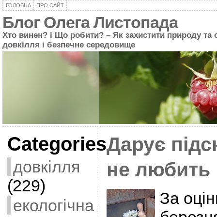
ГОЛОВНА
ПРО САЙТ
Блог Олега Листопада
Хто винен? і Що робити? – Як захистити природу та 
довкілля і безпечне середовище
Categories
Дарує підс
довкілля
не любить
(229)
За оцін
екологічна