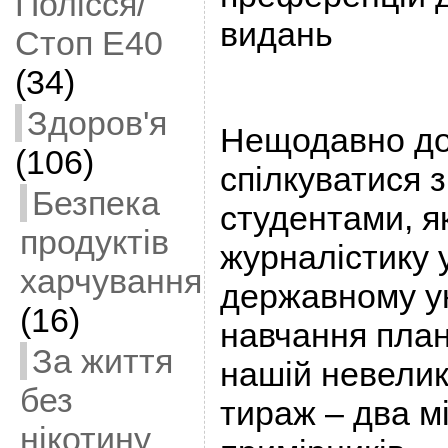
Полісся/
видань
Стоп Е40
(34)
Здоров'я
Нещодавно д
(106)
спілкуватися 
Безпека
студентами, я
продуктів
журналістику 
харчування
державному ун
(16)
навчання пла
За життя
нашій невеликі
без
тираж – два м
нікотину