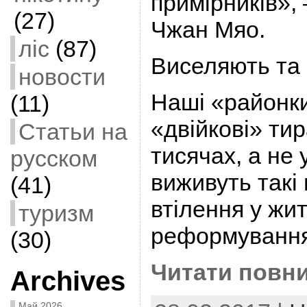
примірників»,
(27)
Чжан Мяо.
ліс
(87)
Виселяють та
новости
Наші «районк
(11)
«двійкові» тир
Статьи на
тисячах, а не 
русском
виживуть такі
(41)
втілення у жи
туризм
реформування
(30)
Читати повни
Archives
Май 2026