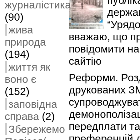
публік
журналістика
держав
(90)
“Урядо
жива
вважаю, що пр
природа
повідомити на
(194)
сайтію
життя як
Реформи. Роз
воно є
друкованих З
(152)
супроводжува
заповідна
демонополіза
справа
(2)
передплати та
Збережемо
преференцій д