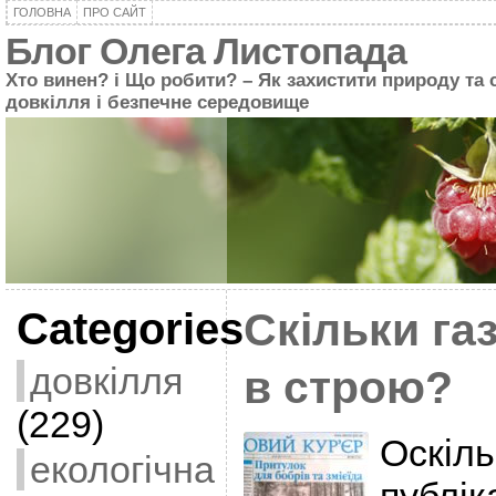
ГОЛОВНА
ПРО САЙТ
Блог Олега Листопада
Хто винен? і Що робити? – Як захистити природу та 
довкілля і безпечне середовище
Categories
Скільки га
довкілля
в строю?
(229)
Оскіль
екологічна