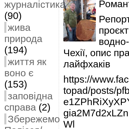
Роман
журналістика
(90)
Репорт
жива
проєкт
природа
водно-
(194)
Чехії, опис пр
життя як
лайфхаків
воно є
https://www.fa
(153)
topad/posts/
заповідна
e1ZPhRiXyXP
справа
(2)
gia2M7d2xLZ
Збережемо
Wl