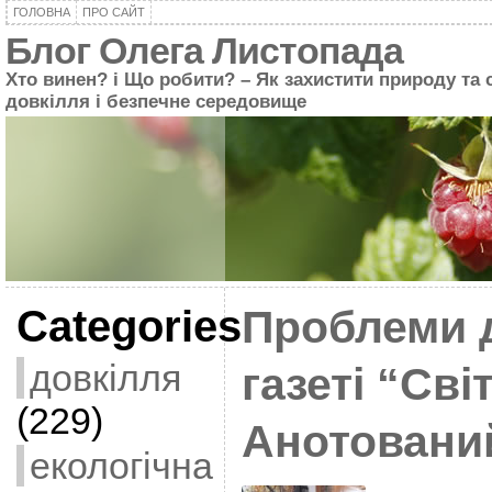
ГОЛОВНА
ПРО САЙТ
Блог Олега Листопада
Хто винен? і Що робити? – Як захистити природу та 
довкілля і безпечне середовище
Categories
Проблеми 
довкілля
газеті “Світ
(229)
Анотовани
екологічна