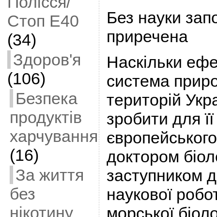
Полісся/
Без науки зап
Стоп Е40
приречена
(34)
Здоров'я
Наскільки еф
(106)
система прир
Безпека
територій Укр
продуктів
зробити для ї
харчування
європейського 
(16)
доктором біол
За життя
заступником д
без
наукової робо
нікотину
морської біоло