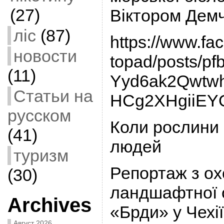
(27)
Віктором Дем
ліс
(87)
https://www.fa
новости
topad/posts/p
(11)
Yyd6ak2Qwtw
Статьи на
HCg2XHgiiEY
русском
Коли рослини
(41)
людей
туризм
Репортаж з о
(30)
ландшафтної 
Archives
«Брди» у Чехії
Август 2026