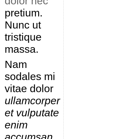
dolor nec
pretium.
Nunc ut
tristique
massa.
Nam
sodales mi
vitae dolor
ullamcorper
et vulputate
enim
accumsan
.