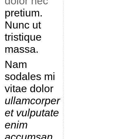
dolor nec
pretium.
Nunc ut
tristique
massa.
Nam
sodales mi
vitae dolor
ullamcorper
et vulputate
enim
accumsan
.