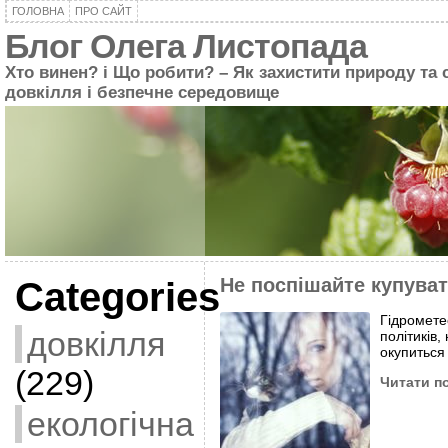
ГОЛОВНА
ПРО САЙТ
Блог Олега Листопада
Хто винен? і Що робити? – Як захистити природу та 
довкілля і безпечне середовище
Не поспішайте купува
Categories
Гідромете
довкілля
політиків,
окупиться
(229)
Читати п
екологічна