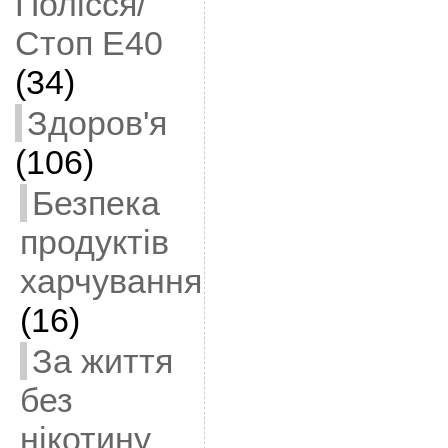
Полісся/
Стоп Е40
(34)
Здоров'я
(106)
Безпека
продуктів
харчування
(16)
За життя
без
нікотину