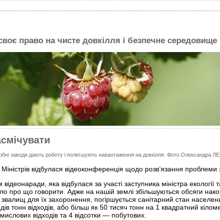
 своє право на чисте довкілля і безпечне середовище
асмічувати
обні заводи дають роботу і полегшують навантаження на довкілля. Фото Oлександра 
і Міністрів відбулася відеоконференція щодо розв’язання проблеми 
 відеонаради, яка відбулася за участі заступника міністра екології
ло про що говорити. Адже на нашій землі збільшуються обсяги накопи
 і звалищ для їх захоронення, погіршується санітарний стан населен
ів тонн відходів, або більш як 50 тисяч тонн на 1 квадратний кілом
омислових відходів та 4 відсотки — побутових.