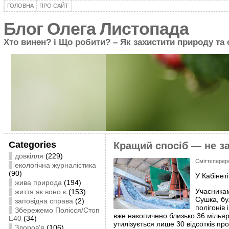
ГОЛОВНА
ПРО САЙТ
Блог Олега Листопада
Хто винен? і Що робити? – Як захистити природу та
Categories
Кращий спосіб — не з
довкілля
(229)
Сміттєперер
екологічна журналістика
(90)
У Кабінет
жива природа
(194)
Учасникам
життя як воно є
(153)
Сушка, бу
заповідна справа
(2)
полігонів
Збережемо Полісся/Стоп
вже накопичено близько 36 мільярд
Е40
(34)
утилізується лише 30 відсотків пр
Здоров'я
(106)