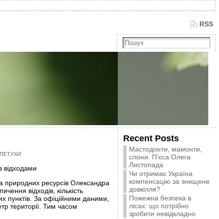
RSS
Recent Posts
Мастодонти, мамонти,
ЛЕПЕТУХИ
слони. П’єса Олега
Листопада
з відходами
Чи отримає Україна
компенсацію за знищене
 та природних ресурсів Олександра
довкілля?
чення відходів, кількість
Пожежна безпека в
их пунктів. За офіційними даними,
лісах: що потрібно
етр території. Тим часом
зробити невідкладно