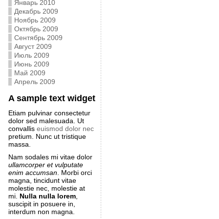
Январь 2010
Декабрь 2009
Ноябрь 2009
Октябрь 2009
Сентябрь 2009
Август 2009
Июль 2009
Июнь 2009
Май 2009
Апрель 2009
A sample text widget
Etiam pulvinar consectetur
dolor sed malesuada. Ut
convallis
euismod dolor nec
pretium. Nunc ut tristique
massa.
Nam sodales mi vitae dolor
ullamcorper et vulputate
enim accumsan
. Morbi orci
magna, tincidunt vitae
molestie nec, molestie at
mi.
Nulla nulla lorem
,
suscipit in posuere in,
interdum non magna.