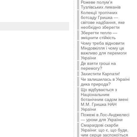
Рожеве полум’я
Тузлівських лиманів
Колекції тропічних
ботсаду Гришка —
світове надбання, яке
необхідно зберегти
Зберегти тепло —
зміцнити стійкість
Чому треба відновити
Міндовкілля і чому це
важливо для перемоги
України
Де взяти гроші на
перемогу?
Захистити Карпати!
Чи залишилась в Україні
дика природа?
Що відбувається з
Національним
ботанічним садом імені
М.М. Гришка НАН
України
Пожежі в Лос-Анджелесі
— уроки для України
Смарагдові скарби
України: що є, що буде,
чим серце заспокоїться