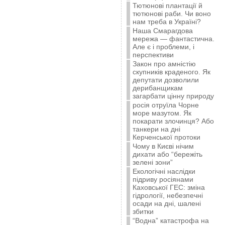
Тютюнові плантації й
тютюнові раби. Чи воно
нам треба в Україні?
Наша Смарагдова
мережа — фантастична.
Але є і проблеми, і
перспективи
Закон про амністію
скупників краденого. Як
депутати дозволили
дерибанщикам
загарбати цінну природу
росія отруїла Чорне
море мазутом. Як
покарати злочинця? Або
танкери на дні
Керченської протоки
Чому в Києві нічим
дихати або “бережіть
зелені зони”
Екологічні наслідки
підриву росіянами
Каховської ГЕС: зміна
гідрології, небезпечні
осади на дні, шалені
збитки
“Водна” катастрофа на