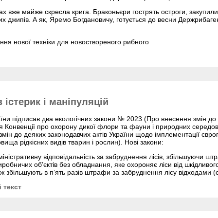
ах вже майже скресла крига. Браконьєри гострять остроги, закупили к
х джипів. А як, Яремо Богдановичу, готується до весни Держрибаге
ня нової техніки для новоствореного рибного
 істерик і маніпуляцій
їни підписав два екологічних закони № 2023 (Про внесення змін до 
 Конвенції про охорону дикої флори та фауни і природних середов
змін до деяких законодавчих актів України щодо імплементації євро
ища рідкісних видів тварин і рослин). Нові закони:
ністративну відповідальність за забруднення лісів, збільшуючи штр
робничих об’єктів без обладнання, яке охороняє ліси від шкідливого
ож збільшують в п’ять разів штрафи за забруднення лісу відходами (с
 текст