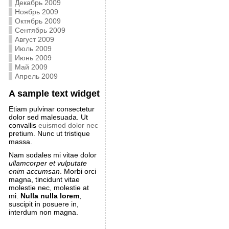
Декабрь 2009
Ноябрь 2009
Октябрь 2009
Сентябрь 2009
Август 2009
Июль 2009
Июнь 2009
Май 2009
Апрель 2009
A sample text widget
Etiam pulvinar consectetur
dolor sed malesuada. Ut
convallis
euismod dolor nec
pretium. Nunc ut tristique
massa.
Nam sodales mi vitae dolor
ullamcorper et vulputate
enim accumsan
. Morbi orci
magna, tincidunt vitae
molestie nec, molestie at
mi.
Nulla nulla lorem
,
suscipit in posuere in,
interdum non magna.