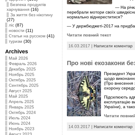
Безпека продуктів
— На річк
харчування
(16)
перебрали мотори своїх швидкісни
За життя без нікотину
нормально віднереститися?
(27)
ліс
(87)
— У держбюджеті-2017 на придбан
новости
(11)
Читати повний текст
Статьи на русском
(41)
туризм
(30)
16.03.2017 |
Написати коментар
Archives
Май 2026
Про нові екозакони без
Февраль 2026
Декабрь 2025
Президент Укра
Ноябрь 2025
щодо виконання
Октябрь 2025
(Про внесення 
Сентябрь 2025
охорону середов
Август 2025
Май 2025
Підсилюють адмі
Апрель 2025
експлуатацію ви
України), а так
Январь 2025
Октябрь 2024
Читати повний
Июль 2024
Июнь 2024
14.03.2017 |
Написати коментар
Ноябрь 2023
Август 2023