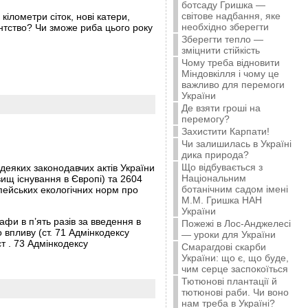
ботсаду Гришка —
світове надбання, яке
ілометри сіток, нові катери,
необхідно зберегти
нтство? Чи зможе риба цього року
Зберегти тепло —
зміцнити стійкість
Чому треба відновити
Міндовкілля і чому це
важливо для перемоги
України
Де взяти гроші на
перемогу?
Захистити Карпати!
Чи залишилась в Україні
дика природа?
Що відбувається з
деяких законодавчих актів України
Національним
ищ існування в Європі) та 2604
ботанічним садом імені
пейських екологічних норм про
М.М. Гришка НАН
України
афи в п’ять разів за введення в
Пожежі в Лос-Анджелесі
 впливу (ст. 71 Адмінкодексу
— уроки для України
т . 73 Адмінкодексу
Смарагдові скарби
України: що є, що буде,
чим серце заспокоїться
Тютюнові плантації й
тютюнові раби. Чи воно
нам треба в Україні?