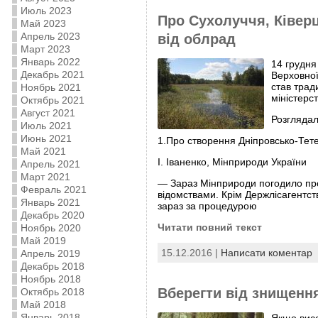
Июль 2023
Про Сухолуччя, Ківерц
Май 2023
Апрель 2023
від облрад
Март 2023
Январь 2022
14 грудня
Декабрь 2021
Верховної
став трад
Ноябрь 2021
міністерст
Октябрь 2021
Август 2021
Розглядал
Июль 2021
Июнь 2021
1.Про створення Дніпровсько-Тете
Май 2021
І. Іваненко, Мінприроди України
Апрель 2021
Март 2021
— Зараз Мінприроди погодило прое
Февраль 2021
відомствами. Крім Держлісагентств
Январь 2021
зараз за процедурою
Декабрь 2020
Читати повний текст
Ноябрь 2020
Май 2019
15.12.2016 |
Написати коментар
Апрель 2019
Декабрь 2018
Ноябрь 2018
Вберегти від знищення
Октябрь 2018
Май 2018
Январь 2018