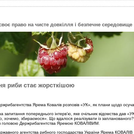
 своє право на чисте довкілля і безпечне середовище
ня риби стає жорсткішою
ржрибагентства Ярема Ковалів розповів «УК», як плани щодо осуча
 на запитання попереднього інтерв’ю, яке очільник відомства дав «У
, хочемо, збираємося». Що вдалося реалізувати із запланованого
із головою Держрибагентства Яремою КОВАЛІВИМ.
ржавного агентства рибного господарства України Ярема КОВАЛІВ