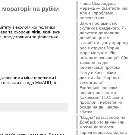
Наша Смарагдова
 мораторії на рубки
мережа — фантастична.
Але є і проблеми, і
перспективи
Закон про амністію
ітету з екологічної політики
скупників краденого. Як
ави та охорони лісів, який вже
депутати дозволили
и, представники зацікавлених
дерибанщикам
загарбати цінну природу
росія отруїла Чорне
море мазутом. Як
покарати злочинця? Або
танкери на дні
Керченської протоки
Чому в Києві нічим
дихати або “бережіть
ікавленими міністерствами і
зелені зони”
е оскільки є згода МінАПП, то
Екологічні наслідки
підриву росіянами
Каховської ГЕС: зміна
гідрології, небезпечні
осади на дні, шалені
збитки
“Водна” катастрофа на
Донбасі: хто винен і чи
можна допомогти
Гарячі серця Холодного