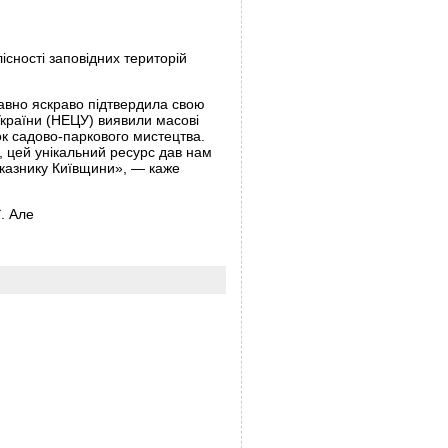
існості заповідних територій
авно яскраво підтвердила свою
України (НЕЦУ) виявили масові
ок садово-паркового мистецтва.
и, цей унікальний ресурс дав нам
казнику Київщини», — каже
ї. Але