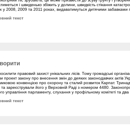
когірний ліс зрубають, це може призвести до зсуву грунту і утворен
тиметься і швиденько збіжить у долини, швидкість стікання катастро
х у 2008, 2009 та 2011 роках, видаватимуться дитячими забавками 
овний текст
творити
посилити правовий захист унікальних лісів. Тому громадські організ
ли проект закону про внесення змін до деяких законодавчих актів У
Рамковою конвенцією про охорону та сталий розвиток Карпат. Трина
 та зареєстрували його у Верховній Раді з номером 4480. Законоп
го управління парламенту, слухання у профільному комітеті та два
овний текст