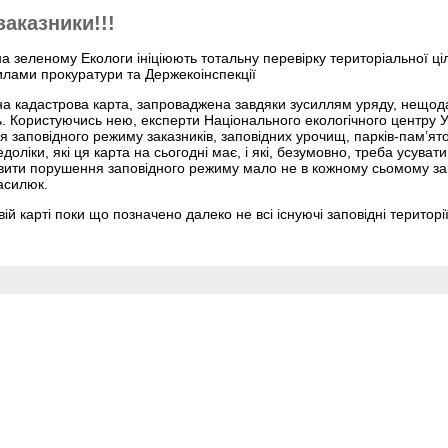
заказники!!!
а зеленому Екологи ініціюють тотальну перевірку територіальної ціл
илами прокуратури та Держекоінспекції
а кадастрова карта, запроваджена завдяки зусиллям уряду, нещод
ь. Користуючись нею, експерти Національного екологічного центру 
 заповідного режиму заказників, заповідних урочищ, парків-пам’ят
доліки, які ця карта на сьогодні має, і які, безумовно, треба усуват
вити порушення заповідного режиму мало не в кожному сьомому за
асилюк.
ій карті поки що позначено далеко не всі існуючі заповідні територі