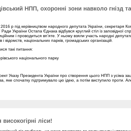
івський НПП, охоронні зони навколо гнізд та
 2016 р під керівництвом народного депутата України, секретаря Ком
 Ради України Остапа Єднака відбувся круглий стіл із заповідної спр
иційним і проводиться вп’яте. У ньому взяли участь народні депутат
в і відомств, національних парків, громадських організацій.
ися такі питання:
рівського національного парку
кт Указу Президента України про створення цього НПП з усіма зац
а, яке спочатку підтримувало цю ідею, а потім виступило проти. Ал
 високогірні ліси!