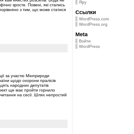
ня кам’янистих розсипів. Вода не
Яру
фічно зросте. Повені, які стались
порівняно з тим, що може статися
Ссылки
WordPress.com
WordPress.org
Meta
Войти
WordPress
ації за участю Мінприроди
країни щодо охорони пралісів
дцять народних депутатів
роект ще має пройти горнило
 читання на сесії. Шлях непростий