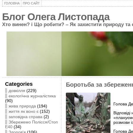
ГОЛОВНА
ПРО САЙТ
Блог Олега Листопада
Хто винен? і Що робити? – Як захистити природу та
Categories
Боротьба за збережен
довкілля
(229)
екологічна журналістика
(90)
Голова Де
жива природа
(194)
життя як воно є
(152)
Відповіді
заповідна справа
(2)
«плануємо
Збережемо Полісся/Стоп
розмови 
Е40
(34)
Голова Де
Здоров'я
(106)