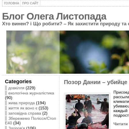
ГОЛОВНА
ПРО САЙТ
Блог Олега Листопада
Хто винен? і Що робити? – Як захистити природу та
Categories
Позор Дании – убийце
довкілля
(229)
Присоед
екологічна журналістика
рассыла
(90)
климати
жива природа
(194)
убивающ
життя як воно є
(153)
каждый 
заповідна справа
(2)
подрост
Збережемо Полісся/Стоп
Е40
(34)
Читати 
Здоров'я
(106)