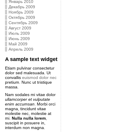
Январь 2010
Декабрь 2009
Ноябрь 2009
Октябрь 2009
Сентябрь 2009
Август 2009
Июль 2009
Июнь 2009
Май 2009
Апрель 2009
A sample text widget
Etiam pulvinar consectetur
dolor sed malesuada. Ut
convallis
euismod dolor nec
pretium. Nunc ut tristique
massa.
Nam sodales mi vitae dolor
ullamcorper et vulputate
enim accumsan
. Morbi orci
magna, tincidunt vitae
molestie nec, molestie at
mi.
Nulla nulla lorem
,
suscipit in posuere in,
interdum non magna.