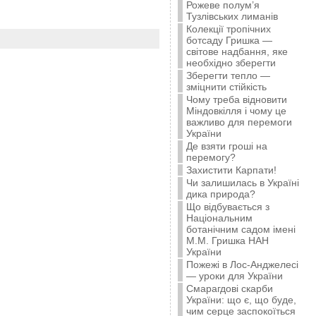
Рожеве полум’я
Тузлівських лиманів
Колекції тропічних
ботсаду Гришка —
світове надбання, яке
необхідно зберегти
Зберегти тепло —
зміцнити стійкість
Чому треба відновити
Міндовкілля і чому це
важливо для перемоги
України
Де взяти гроші на
перемогу?
Захистити Карпати!
Чи залишилась в Україні
дика природа?
Що відбувається з
Національним
ботанічним садом імені
М.М. Гришка НАН
України
Пожежі в Лос-Анджелесі
— уроки для України
Смарагдові скарби
України: що є, що буде,
чим серце заспокоїться