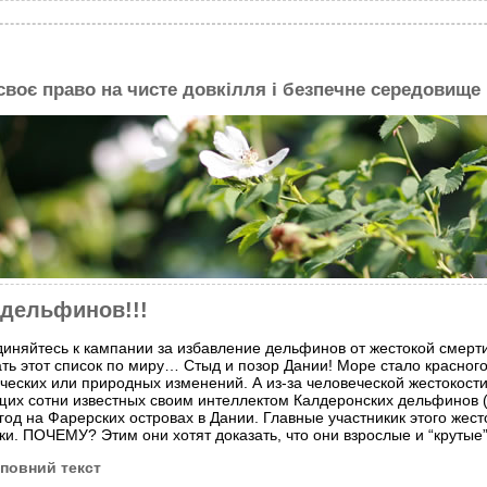
 своє право на чисте довкілля і безпечне середовище
 дельфинов!!!
иняйтесь к кампании за избавление дельфинов от жестокой смер
ть этот список по миру… Стыд и позор Дании! Море стало красного ц
ческих или природных изменений. А из-за человеческой жестокост
их сотни известных своим интеллектом Калдеронских дельфинов (Г
год на Фарерских островах в Дании. Главные участникик этого жес
ки. ПОЧЕМУ? Этим они хотят доказать, что они взрослые и “крутые”
повний текст