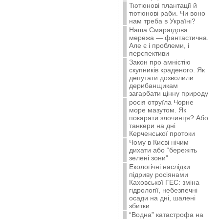
Тютюнові плантації й
тютюнові раби. Чи воно
нам треба в Україні?
Наша Смарагдова
мережа — фантастична.
Але є і проблеми, і
перспективи
Закон про амністію
скупників краденого. Як
депутати дозволили
дерибанщикам
загарбати цінну природу
росія отруїла Чорне
море мазутом. Як
покарати злочинця? Або
танкери на дні
Керченської протоки
Чому в Києві нічим
дихати або “бережіть
зелені зони”
Екологічні наслідки
підриву росіянами
Каховської ГЕС: зміна
гідрології, небезпечні
осади на дні, шалені
збитки
“Водна” катастрофа на