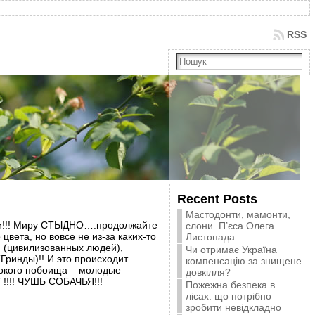
RSS
Recent Posts
Мастодонти, мамонти,
ти!!! Миру СТЫДНО….продолжайте
слони. П’єса Олега
вета, но вовсе не из-за каких-то
Листопада
и (цивилизованных людей),
Чи отримає Україна
ринды)!! И это происходит
компенсацію за знищене
токого побоища – молодые
довкілля?
 !!!! ЧУШЬ СОБАЧЬЯ!!!
Пожежна безпека в
лісах: що потрібно
зробити невідкладно