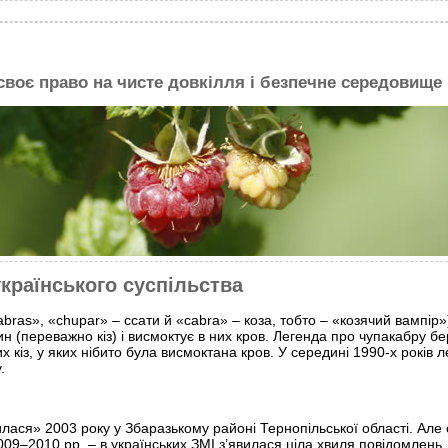
 своє право на чисте довкілля і безпечне середовище
українського суспільства
ras», «chupar» – ссати й «cabra» – коза, тобто – «козячий вампір») 
 (переважно кіз) і висмоктує в них кров. Легенда про чупакабру бер
х кіз, у яких нібито була висмоктана кров. У середині 1990-х років
.
илася» 2003 року у Збаразькому районі Тернопільської області. Але
009–2010 рр. – в українських ЗМІ з’явилася ціла хвиля повідомлень.