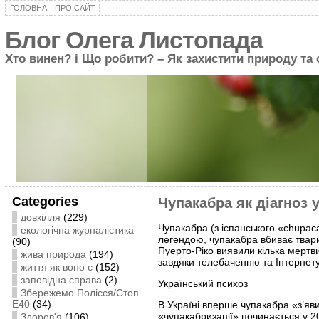
ГОЛОВНА
ПРО САЙТ
Блог Олега Листопада
Хто винен? і Що робити? – Як захистити природу та
Categories
Чупакабра як діагноз 
довкілля
(229)
Чупакабра (з іспанського «сhupacab
екологічна журналістика
легендою, чупакабра вбиває тварин
(90)
Пуерто-Ріко виявили кілька мертви
жива природа
(194)
завдяки телебаченню та Інтернету
життя як воно є
(152)
заповідна справа
(2)
Український психоз
Збережемо Полісся/Стоп
Е40
(34)
В Україні вперше чупакабра «з’яв
«чупакабризації» починається у 2
Здоров'я
(106)