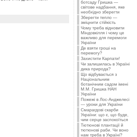
ботсаду Гришка —
світове надбання, яке
необхідно зберегти
Зберегти тепло —
зміцнити стійкість
Чому треба відновити
Міндовкілля і чому це
важливо для перемоги
України
Де взяти гроші на
перемогу?
Захистити Карпати!
Чи залишилась в Україні
дика природа?
Що відбувається з
Національним
ботанічним садом імені
М.М. Гришка НАН
України
Пожежі в Лос-Анджелесі
— уроки для України
Смарагдові скарби
України: що є, що буде,
чим серце заспокоїться
Тютюнові плантації й
тютюнові раби. Чи воно
нам треба в Україні?