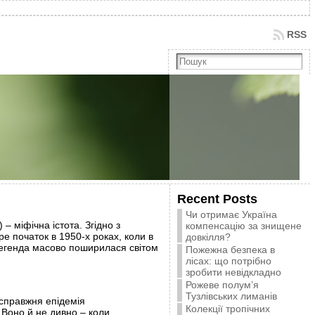
RSS
Recent Posts
Чи отримає Україна
– міфічна істота. Згідно з
компенсацію за знищене
е початок в 1950-х роках, коли в
довкілля?
 легенда масово поширилася світом
Пожежна безпека в
лісах: що потрібно
зробити невідкладно
Рожеве полум’я
Тузлівських лиманів
 справжня епідемія
Колекції тропічних
 Воно й не дивно – коли