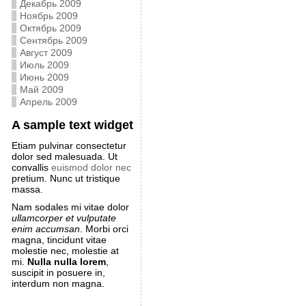
Декабрь 2009
Ноябрь 2009
Октябрь 2009
Сентябрь 2009
Август 2009
Июль 2009
Июнь 2009
Май 2009
Апрель 2009
A sample text widget
Etiam pulvinar consectetur
dolor sed malesuada. Ut
convallis
euismod dolor nec
pretium. Nunc ut tristique
massa.
Nam sodales mi vitae dolor
ullamcorper et vulputate
enim accumsan
. Morbi orci
magna, tincidunt vitae
molestie nec, molestie at
mi.
Nulla nulla lorem
,
suscipit in posuere in,
interdum non magna.