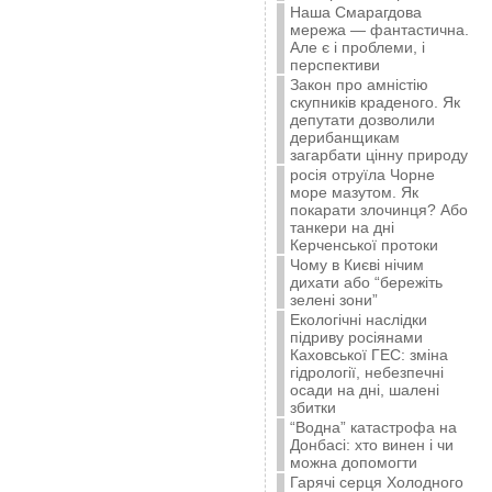
Наша Смарагдова
мережа — фантастична.
Але є і проблеми, і
перспективи
Закон про амністію
скупників краденого. Як
депутати дозволили
дерибанщикам
загарбати цінну природу
росія отруїла Чорне
море мазутом. Як
покарати злочинця? Або
танкери на дні
Керченської протоки
Чому в Києві нічим
дихати або “бережіть
зелені зони”
Екологічні наслідки
підриву росіянами
Каховської ГЕС: зміна
гідрології, небезпечні
осади на дні, шалені
збитки
“Водна” катастрофа на
Донбасі: хто винен і чи
можна допомогти
Гарячі серця Холодного