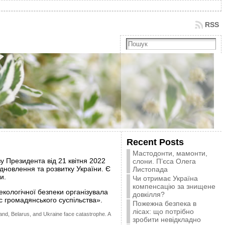
RSS
Recent Posts
Мастодонти, мамонти,
зу Президента від 21 квітня 2022
слони. П’єса Олега
ідновлення та розвитку України. Є
Листопада
и.
Чи отримає Україна
компенсацію за знищене
екологічної безпеки організувала
довкілля?
с громадянського суспільства».
Пожежна безпека в
лісах: що потрібно
and, Belarus, and Ukraine face catastrophe. A
зробити невідкладно