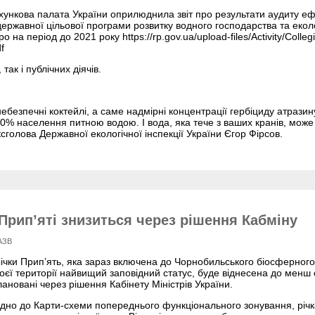
ункова палата України оприлюднила звіт про результати аудиту еф
ержавної цільової програми розвитку водного господарства та еко
ро на період до 2021 року https://rp.gov.ua/upload-files/Activity/Coll
f
так і публічних діячів.
безпечні коктейлі, а саме надмірні концентрації гербіциду атразину,
0% населення питною водою. І вода, яка тече з ваших кранів, може
голова Державної екологічної інспекції України Єгор Фірсов.
Прип’яті знизиться через рішення Кабміну
АЗВ
ічки Прип’ять, яка зараз включена до Чорнобильського біосферного 
воєї території найвищий заповідний статус, буде віднесена до менш су
лановані через рішення Кабінету Міністрів України.
дно до Карти-схеми попереднього функціонального зонування, річк