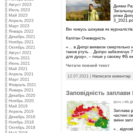
Август 2023
Днями Рах
Июль 2023
Загальнод
Май 2023
річки Дніп
3_2021.pd
Апрель 2023
Март 2023
Він чомусь шокував як журналістів, 
Январь 2022
Декабрь 2021
Капітан Очевидність
Ноябрь 2021
«… в Дніпрі виявили смертельно не
Октябрь 2021
також ртуть… Дніпро забезпечує 7
Август 2021
для душу», – пише у своєму ФБ екс
Июль 2021
Июнь 2021
Читати повний текст
Май 2021
Апрель 2021
12.07.2021 |
Написати коментар
Март 2021
Февраль 2021
Январь 2021
Заповідність заплави 
Декабрь 2020
Ноябрь 2020
фото з ФБ Д
Май 2019
Заплава р
Апрель 2019
частині с
Декабрь 2018
зміни зап
Ноябрь 2018
Октябрь 2018
«…відпові
Май 2018