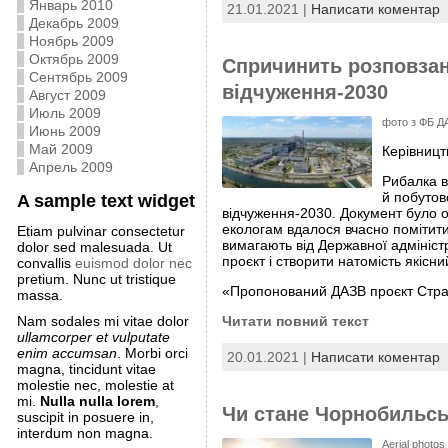
Январь 2010
21.01.2021 |
Написати коментар
Декабрь 2009
Ноябрь 2009
Октябрь 2009
Спричинить розповзанн
Сентябрь 2009
відчуження-2030
Август 2009
Июль 2009
фото з ФБ Д
Июнь 2009
Май 2009
Керівницт
Апрель 2009
Рибалка в
й побутово
A sample text widget
відчуження-2030. Документ було 
екологам вдалося вчасно помітити ц
Etiam pulvinar consectetur
вимагають від Державної адмініст
dolor sed malesuada. Ut
проєкт і створити натомість якісний
convallis
euismod dolor nec
pretium. Nunc ut tristique
«Пропонований ДАЗВ проєкт Страт
massa.
Читати повний текст
Nam sodales mi vitae dolor
ullamcorper et vulputate
enim accumsan
. Morbi orci
20.01.2021 |
Написати коментар
magna, tincidunt vitae
molestie nec, molestie at
mi.
Nulla nulla lorem
,
Чи стане Чорнобильсь
suscipit in posuere in,
interdum non magna.
Aerial photos