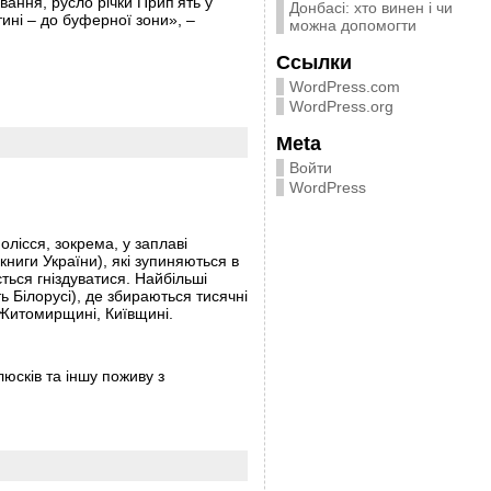
вання, русло річки Прип’ять у
Донбасі: хто винен і чи
тині – до буферної зони», –
можна допомогти
Ссылки
WordPress.com
WordPress.org
Meta
Войти
WordPress
олісся, зокрема, у заплаві
книги України), які зупиняються в
ється гніздуватися. Найбільші
 Білорусі), де збираються тисячні
і, Житомирщині, Київщині.
юсків та іншу поживу з