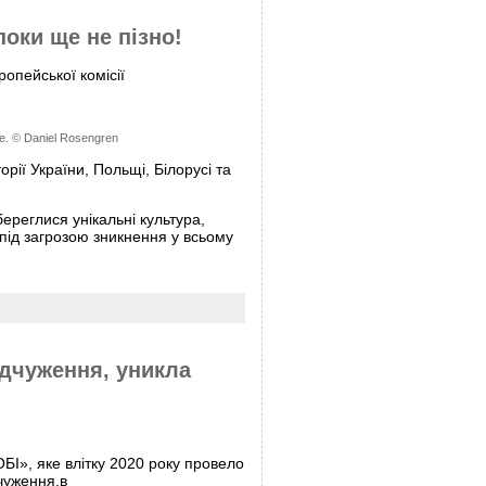
оки ще не пізно!
опейської комісії
one. © Daniel Rosengren
рії України, Польщі, Білорусі та
ереглися унікальні культура,
під загрозою зникнення у всьому
ідчуження, уникла
БІ», яке влітку 2020 року провело
чуження.в