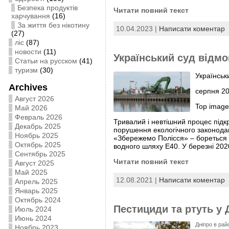
Безпека продуктів
Читати повний текст
харчування
(16)
За життя без нікотину
10.04.2023 |
Написати коментар
(27)
ліс
(87)
новости
(11)
Український суд відм
Статьи на русском
(41)
туризм
(30)
Українськ
Archives
серпня 202
Август 2026
Top image 
Май 2026
Февраль 2026
Тривалий і невтішний процес під
Декабрь 2025
порушення екологічного законодав
Ноябрь 2025
«Збережемо Полісся» – бореться з
Октябрь 2025
водного шляху Е40. У березні 202
Сентябрь 2025
Читати повний текст
Август 2025
Май 2025
12.08.2021 |
Написати коментар
Апрель 2025
Январь 2025
Октябрь 2024
Пестициди та ртуть у 
Июль 2024
Июнь 2024
Дніпро в рай
Ноябрь 2023