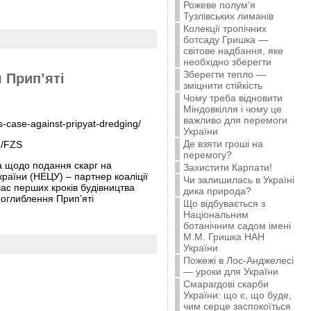
Рожеве полум’я
Тузлівських лиманів
Колекції тропічних
ботсаду Гришка —
світове надбання, яке
необхідно зберегти
Зберегти тепло —
 Прип’яті
зміцнити стійкість
Чому треба відновити
Міндовкілля і чому це
важливо для перемоги
s-case-against-pripyat-dredging/
України
Де взяти гроші на
n/FZS
перемогу?
а щодо подання скарг на
Захистити Карпати!
раїни (НЕЦУ) – партнер коаліції
Чи залишилась в Україні
ас перших кроків будівництва
дика природа?
поглиблення Прип’яті
Що відбувається з
Національним
ботанічним садом імені
М.М. Гришка НАН
України
Пожежі в Лос-Анджелесі
— уроки для України
Смарагдові скарби
України: що є, що буде,
чим серце заспокоїться