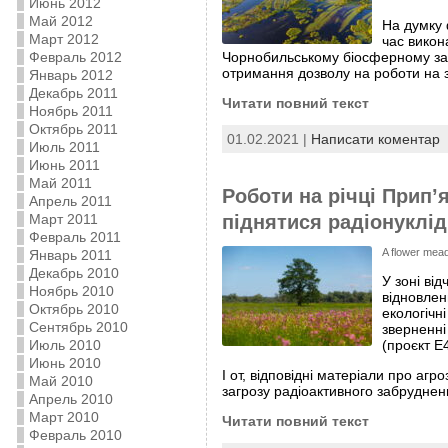
Июнь 2012
Май 2012
На думку 
Март 2012
час викон
Чорнобильському біосферному запо
Февраль 2012
отримання дозволу на роботи на з
Январь 2012
Декабрь 2011
Читати повний текст
Ноябрь 2011
Октябрь 2011
01.02.2021 |
Написати коментар
Июль 2011
Июнь 2011
Май 2011
Роботи на річці Прип’
Апрель 2011
піднятися радіонуклід
Март 2011
Февраль 2011
A flower mead
Январь 2011
Декабрь 2010
У зоні ві
Ноябрь 2010
відновлен
Октябрь 2010
екологічн
Сентябрь 2010
зверненні
(проєкт Е4
Июль 2010
Июнь 2010
І от, відповідні матеріали про аг
Май 2010
загрозу радіоактивного забруднен
Апрель 2010
Март 2010
Читати повний текст
Февраль 2010