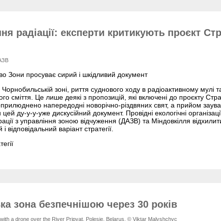
я радіації: експерти критикують проєкт Стра
АЗВ
во Зони просуває сирий і шкідливий документ
 Чорнобильській зоні, риття суднового ходу в радіоактивному мулі т
го сміття. Це лише деякі з пропозицій, які включені до проєкту Стра
оприлюднено напередодні новорічно-різдвяних свят, а прийом заува
ей ду-у-у-уже дискусійний документ. Провідні екологічні організації
рації з управління зоною відчуження (ДАЗВ) та Міндовкілля відхили
 і відповідальний варіант стратегії.
егії
ка зона безпечнішою через 30 років
 with a drone over the River Pripyat, Polesie, Belarus. © Viktar Malyshchyc