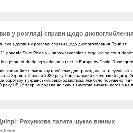
овив у розгляді справи щодо днопоглиблення
ий суд відмовив у розгляді справи щодо днопоглиблення Прип’яті
1 року від Save Polesia – https://savepolesia.org/ukraine-court-denie
is a photo of dredging works on a river in Europe by Daniel Rosengre
креслює майже неможливу проблему для громадянського суспільств
ства України. З весни 2020 року Національний екологічний центр Ук
а боротьбу з українським законодавством, яке було порушено під ч
0 року НЕЦУ вперше подала до суду з вимогою визнати договір на 
Дніпрі: Рахункова палата шукає винних
оні Бучака