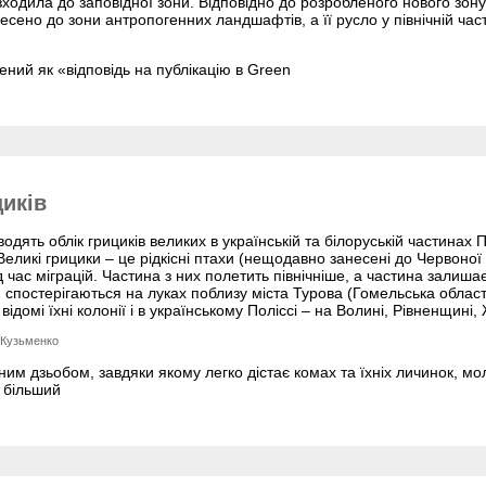
входила до заповідної зони. Відповідно до розробленого нового зону
несено до зони антропогенних ландшафтів, а її русло у північній час
ений як «відповідь на публікацію в Green
иків
одять облік грициків великих в українській та білоруській частинах П
 Великі грицики – це рідкісні птахи (нещодавно занесені до Червоної 
ід час міграцій. Частина з них полетить північніше, а частина залиша
 спостерігаються на луках поблизу міста Турова (Гомельська область
 відомі їхні колонії і в українському Поліссі – на Волині, Рівненщин
 Кузьменко
им дзьобом, завдяки якому легко дістає комах та їхніх личинок, мол
 більший