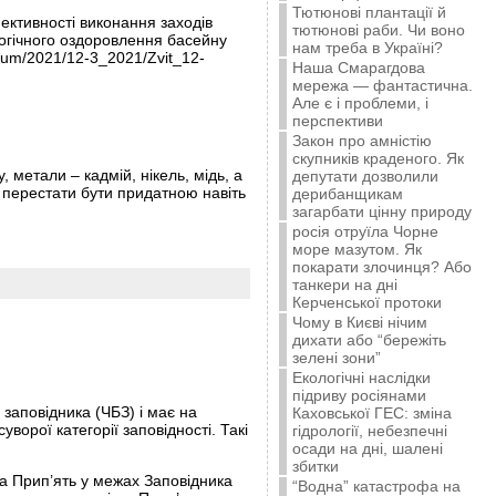
Тютюнові плантації й
ективності виконання заходів
тютюнові раби. Чи воно
логічного оздоровлення басейну
нам треба в Україні?
egium/2021/12-3_2021/Zvit_12-
Наша Смарагдова
мережа — фантастична.
Але є і проблеми, і
перспективи
Закон про амністію
скупників краденого. Як
 метали – кадмій, нікель, мідь, а
депутати дозволили
 перестати бути придатною навіть
дерибанщикам
загарбати цінну природу
росія отруїла Чорне
море мазутом. Як
покарати злочинця? Або
танкери на дні
Керченської протоки
Чому в Києві нічим
дихати або “бережіть
зелені зони”
Екологічні наслідки
підриву росіянами
заповідника (ЧБЗ) і має на
Каховської ГЕС: зміна
ворої категорії заповідності. Такі
гідрології, небезпечні
осади на дні, шалені
збитки
а Прип’ять у межах Заповідника
“Водна” катастрофа на