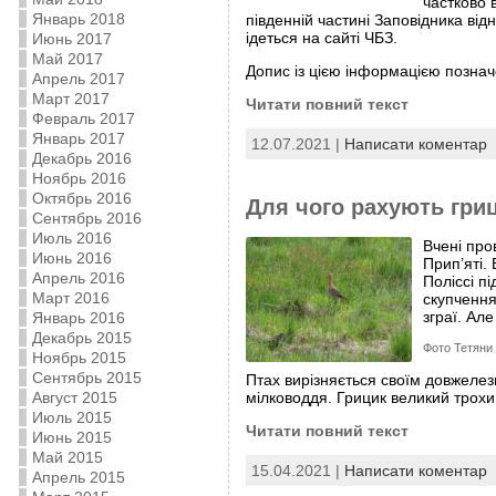
частково 
Январь 2018
південній частині Заповідника від
ідеться на сайті ЧБЗ.
Июнь 2017
Май 2017
Допис із цією інформацією познач
Апрель 2017
Март 2017
Читати повний текст
Февраль 2017
Январь 2017
12.07.2021 |
Написати коментар
Декабрь 2016
Ноябрь 2016
Октябрь 2016
Для чого рахують гриц
Сентябрь 2016
Июль 2016
Вчені пров
Июнь 2016
Прип’яті.
Апрель 2016
Поліссі п
Март 2016
скупчення
зграї. Але
Январь 2016
Декабрь 2015
Фото Тетяни
Ноябрь 2015
Сентябрь 2015
Птах вирізняється своїм довжелезн
Август 2015
мілководдя. Грицик великий трохи
Июль 2015
Читати повний текст
Июнь 2015
Май 2015
15.04.2021 |
Написати коментар
Апрель 2015