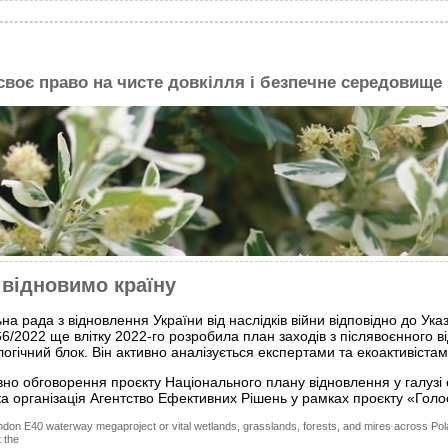
 своє право на чисте довкілля і безпечне середовище
відновимо країну
на рада з відновлення України від наслідків війни відповідно до Ука
6/2022 ще влітку 2022-го розробила план заходів з післявоєнного в
логічний блок. Він активно аналізується експертами та екоактивістам
вно обговорення проєкту Національного плану відновлення у галузі 
а організація Агентство Ефективних Рішень у рамках проєкту «Голо
ndon E40 waterway megaproject or vital wetlands, grasslands, forests, and mires across Pol
 the