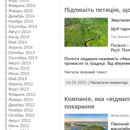
Март 2015
Февраль 2015
Підпишіть петицію, що
Январь 2015
Декабрь 2014
Звертаємо
Ноябрь 2014
Сентябрь 2014
Щоб підпи
Август 2014
Июль 2014
The Stokhid R
Май 2014
Полісся ­
Апрель 2014
Росії. Пол
Октябрь 2013
Сентябрь 2013
Полісся недарма називають «Амазо
Август 2013
промисли та традиції. Від збереж
Июль 2013
Читати повний текст
Июнь 2013
Май 2013
14.03.2021 |
Написати коментар
Апрель 2013
Март 2013
Февраль 2013
Компанія, яка «відмил
Январь 2013
Декабрь 2012
покарання
Ноябрь 2012
Октябрь 2012
Aerial photos
Август 2012
Північний
Июль 2012
масштабні