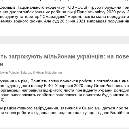
фахівців Національного екоцентру ТОВ «СОБІ» грубо порушила пр
ання днопоглиблювальних робіт на річці Прип’ять влітку 2020 року. 
віднику та території Смарагдової мережі, тож їм мала передувати 
емлях водного фонду. Але суд 26 січня 2021 виправдав порушників
ять загрожують мільйонам українців: на по
и
ow in Polesie, Belarus. © Viktar Malyshchyc
дчуження на річці Прип’ять влітку почалися роботи з поглиблення дн
ня суднохідного шляху E-40. У вересні 2020 року GreenPost писав п
і організації направили відкритого листа президенту України Волод
 вони висловлюють серйозне занепокоєння початком будівництва 
0).
розу радіоактивного забруднення, зявилися у Guardian. Ідеться про 
ня через роботи з відновлення водного шляху, що з’єднає Балтійсь