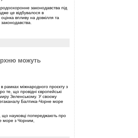
иродоохоронне законодавства під
Адже це відбувалося в
оцінка впливу на довкілля та
 законодавства.
верхню можуть
а в рамках міжнародного проєкту з
ро те, що провідні європейські
имиру Зеленському. У своєму
мегаканалу Балтика-Чорне море
те, що науковці попереджають про
ке море з Чорним,