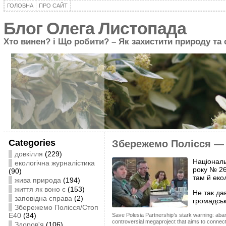
ГОЛОВНА
ПРО САЙТ
Блог Олега Листопада
Хто винен? і Що робити? – Як захистити природу та
Categories
Збережемо Полісся — 
довкілля
(229)
Національ
екологічна журналістика
року № 26
(90)
там й еко
жива природа
(194)
життя як воно є
(153)
Не так да
заповідна справа
(2)
громадськ
Збережемо Полісся/Стоп
Е40
(34)
Save Polesia Partnership’s stark warning: aba
controversial megaproject that aims to connect
Здоров'я
(106)