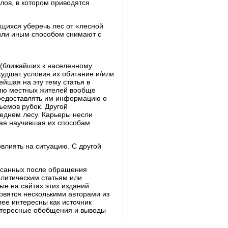
лов, в котором приводятся
щихся уберечь лес от «лесной
 или иным способом снимают с
 (ближайших к населенному
худшат условия их обитание и/или
ейшая на эту тему статья в
нию местных жителей вообще
 предоставлять им информацию о
бъемов рубок. Другой
еднем лесу. Карьеры несли
рая научившая их способам
влиять на ситуацию. С другой
аписанных после обращения
литическим статьям или
е на сайтах этих изданий.
овятся несколькими авторами из
ее интересны как источник
интересные обобщения и выводы