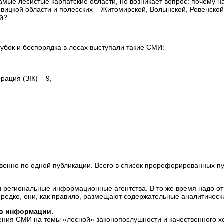
самые лесистые карпатские области, но возникает вопрос: почему 
овицкой области и полесских – Житомирской, Волынской, Ровенской
ой?
убок и беспорядка в лесах выступали такие СМИ:
ация (ЗІК) – 9,
енно по одной публикации. Всего в список прореферированных пу
 региональные информационные агентства. В то же время надо отм
редко, они, как правило, размещают содержательные аналитическ
ов информации.
ения СМИ на темы «лесной» законопослушности и качественного хо