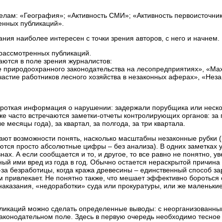
делам: «География»; «Активность СМИ»; «Активность первоисточн
енных публикаций».
ния наиболее интересен с точки зрения авторов, с него и начнем.
 рассмотренных публикаций.
аются в поле зрения журналистов:
 природоохранного законодательства на лесопредприятиях», «Ма
астие работников лесного хозяйства в незаконных аферах», «Нез
ороткая информация о нарушении: задержали порубщика или неско
же часто встречаются заметки-отчеты контролирующих органов: за 
 месяцы года), за квартал, за полгода, за три квартала.
 дают возможности понять, насколько масштабны незаконные рубки
даются просто абсолютные цифры – без анализа). В одних заметках
ивнах. А если сообщается и то, и другое, то все равно не понятно,
ый ими вред из года в год. Обычно остается нераскрытой причин
-за безработицы, когда кража древесины – единственный способ за
м привлекает. Не понятно также, что мешает эффективно бороться
 наказания, «недоработки» суда или прокуратуры, или же маленьк
бликаций можно сделать определенные выводы: с неорганизованн
аконодательном поле. Здесь в первую очередь необходимо тесное 