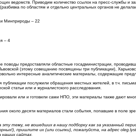
щих ведомств. Приводим количество ссылок на пресс-службы и зая
(разбивка по областям и отдельно центральных органов не делалас
 и Минприроды – 22
я – 4
е поводы предоставляли областные госадминистрации, проводивш
ьвовской (этому совещанию посвящены три публикации), Харьковс
довольно интересные аналитические материалы, содержащие пред
я публикации послужили обращения местных жителей, в т.ч. письма
ской статьи или и журналистского расследования.
цировали или и готовили сами НПО, эти материалы также дают мн
ания около десяти материалов стали события, попавшие в поле зр
 эту тему, не вошедших в нашу подборку как за указанный перио
орных!), пришлите их (или ссылки), пожалуйста, на адрес
oleg.ly
 наших сайтах.