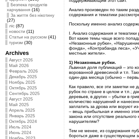
поддерживающим этот сайт.
Безпека продуктів
харчування
(16)
Анализ произведен по таким раз
содержания и тематики рассмотр
За життя без нікотину
(27)
Поскольку именно анализ содержа
ліс
(87)
новости
(11)
I. Анализ содержания и тематики
Статьи на русском
(41)
Вот какие темы чаще всего попад
туризм
(30)
«Незаконные рубки», «Нарушение
фонда», «Контрабанда леса», «Уч
Archives
местные жители».
Август 2026
1) Незаконные рубки.
Май 2026
Львиная доля публикаций – это к
Февраль 2026
ворованной древесиной и т.п. Так
Декабрь 2025
один-два месяца (обычно – первые
Ноябрь 2025
Как правило, все эти заметки не
Октябрь 2025
рубок по стране в целом и т.п.; 
Сентябрь 2025
деревьев, в других – убытки в гр
Август 2025
количество нарушений и нанесенн
Май 2025
заплатить за дрова или воруют из
Апрель 2025
– вещь прибыльная и именно эти
Январь 2025
закона или отсутствие реального
Октябрь 2024
нарушителям?
Июль 2024
Тем не менее, из содержания пу
Июнь 2024
бороться даже в существующем з
Ноябрь 2023