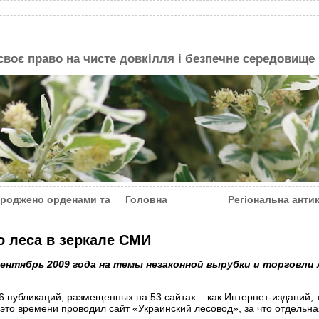
 своє право на чисте довкілля і безпечне середовище
городжено орденами та
Головна
Регіональна анти
 леса в зеркале СМИ
сентябрь 2009 года на темы незаконной вырубки и торговли
 публикаций, размещенных на 53 сайтах – как Интернет-изданий, 
то времени проводил сайт «Украинский лесовод», за что отдельн