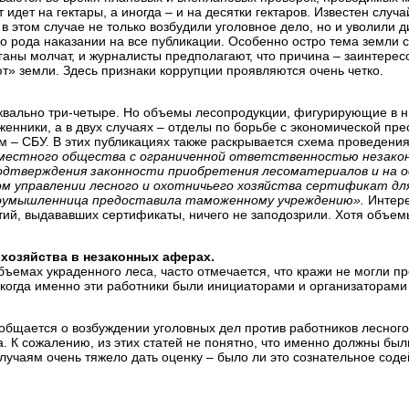
дет на гектары, а иногда – и на десятки гектаров. Известен случай
 в этом случае не только возбудили уголовное дело, но и уволили 
о рода наказании на все публикации. Особенно остро тема земли с
аны молчат, и журналисты предполагают, что причина – заинтерес
т» земли. Здесь признаки коррупции проявляются очень четко.
квально три-четыре. Но объемы лесопродукции, фигурирующие в ни
енники, а в двух случаях – отделы по борьбе с экономической пре
м – СБУ. В этих публикациях также раскрывается схема проведени
местного общества с ограниченной ответственностью незакон
одтверждения законности приобретения лесоматериалов и на о
ом управлении лесного и охотничьего хозяйства сертификат д
оумышленница предоставила таможенному учреждению».
Интерес
тий, выдававших сертификаты, ничего не заподозрили. Хотя объем
 хозяйства в незаконных аферах.
бъемах украденного леса, часто отмечается, что кражи не могли п
 когда именно эти работники были инициаторами и организаторами
ообщается о возбуждении уголовных дел против работников лесного
 К сожалению, из этих статей не понятно, что именно должны были
учаям очень тяжело дать оценку – было ли это сознательное соде
.