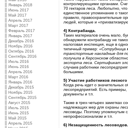
контролирующими органами. Счет и
Январь 2018
70 гектаров леса. Любопытно, что
Июнь 2017
единственное упоминание о таког
Май 2017
правило, правоохранительные орг
Апрель 2017
людей, которые и «прихватизирую
Март 2017
Февраль 2017
4) Контрабанда.
Таких материалов очень мало, бу
Январь 2017
обнаружили контрабанду не тамож
Декабрь 2016
налоговая инспекция, еще в одно
Ноябрь 2016
типичный пример:
«Сотрудница 
Октябрь 2016
транспортные накладные для п
Сентябрь 2016
получила в Херсонском областн
Июль 2016
экспорта леса. Сертификат зл
Июнь 2016
случаев работники лесопредприя
Апрель 2016
большими.
Март 2016
5) Участие работников лесного
Январь 2016
Когда речь идет о значительных о
Декабрь 2015
лесопредприятий. Есть примеры,
Ноябрь 2015
документы и т.п.
Сентябрь 2015
Август 2015
Также в трех-четырех заметках с
надлежащих мер для охраны леса.
Июль 2015
лесоводы. Поэтому упомянутым сл
Июнь 2015
непрофессионализм и т.п.
Май 2015
Апрель 2015
6) Незащищенность лесоводов