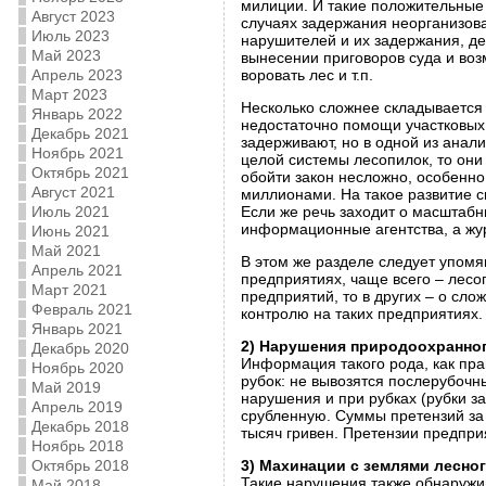
милиции. И такие положительные 
Август 2023
случаях задержания неорганизов
Июль 2023
нарушителей и их задержания, де
Май 2023
вынесении приговоров суда и возм
Апрель 2023
воровать лес и т.п.
Март 2023
Несколько сложнее складывается 
Январь 2022
недостаточно помощи участковых 
Декабрь 2021
задерживают, но в одной из анал
Ноябрь 2021
целой системы лесопилок, то они
Октябрь 2021
обойти закон несложно, особенно
Август 2021
миллионами. На такое развитие с
Июль 2021
Если же речь заходит о масштабны
информационные агентства, а жу
Июнь 2021
Май 2021
В этом же разделе следует упомя
Апрель 2021
предприятиях, чаще всего – лесо
Март 2021
предприятий, то в других – о сл
Февраль 2021
контролю на таких предприятиях.
Январь 2021
2) Нарушения природоохранног
Декабрь 2020
Информация такого рода, как пр
Ноябрь 2020
рубок: не вывозятся послерубочн
Май 2019
нарушения и при рубках (рубки за
Апрель 2019
срубленную. Суммы претензий за 
Декабрь 2018
тысяч гривен. Претензии предпри
Ноябрь 2018
Октябрь 2018
3) Махинации с землями лесно
Такие нарушения также обнаружив
Май 2018