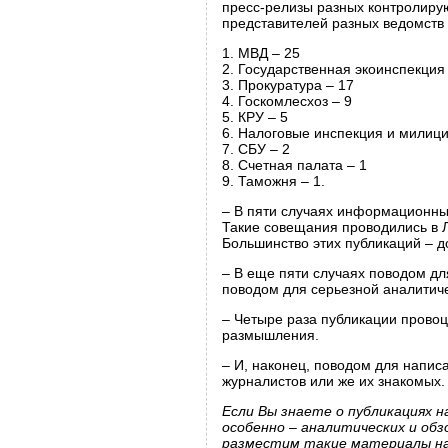
пресс-релизы разных контролирую
представителей разных ведомств 
1. МВД – 25
2. Государственная экоинспекция
3. Прокуратура – 17
4. Госкомлесхоз – 9
5. КРУ – 5
6. Налоговые инспекция и милици
7. СБУ – 2
8. Счетная палата – 1
9. Таможня – 1.
– В пяти случаях информационны
Такие совещания проводились в Л
Большинство этих публикаций – 
– В еще пяти случаях поводом дл
поводом для серьезной аналитиче
– Четыре раза публикации прово
размышления.
– И, наконец, поводом для напис
журналистов или же их знакомых.
Если Вы знаете о публикациях на
особенно – аналитических и обз
разместим такие материалы на