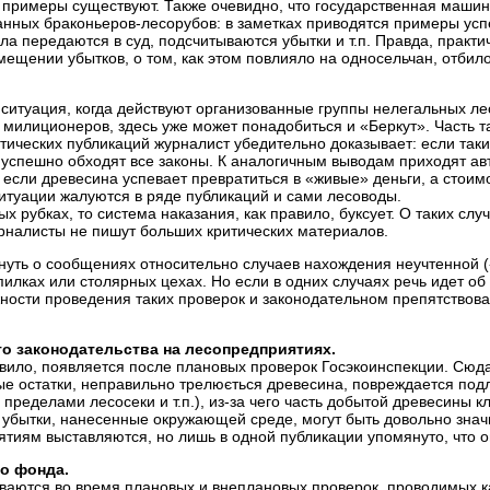
примеры существуют. Также очевидно, что государственная машин
анных браконьеров-лесорубов: в заметках приводятся примеры усп
ла передаются в суд, подсчитываются убытки и т.п. Правда, практи
ещении убытков, о том, как этом повлияло на односельчан, отбило
ситуация, когда действуют организованные группы нелегальных ле
милиционеров, здесь уже может понадобиться и «Беркут». Часть 
итических публикаций журналист убедительно доказывает: если так
 успешно обходят все законы. К аналогичным выводам приходят ав
 если древесина успевает превратиться в «живые» деньги, а стоим
итуации жалуются в ряде публикаций и сами лесоводы.
х рубках, то система наказания, как правило, буксует. О таких сл
рналисты не пишут больших критических материалов.
нуть о сообщениях относительно случаев нахождения неучтенной 
пилках или столярных цехах. Но если в одних случаях речь идет об
ожности проведения таких проверок и законодательном препятствов
о законодательства на лесопредприятиях.
авило, появляется после плановых проверок Госэкоинспекции. Сюд
ые остатки, неправильно трелюється древесина, повреждается подле
 пределами лесосеки и т.п.), из-за чего часть добытой древесины 
убытки, нанесенные окружающей среде, могут быть довольно значи
ятиям выставляются, но лишь в одной публикации упомянуто, что 
го фонда.
аются во время плановых и внеплановых проверок, проводимых ка