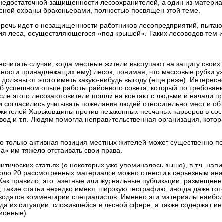
о недостаточной защищенности лесоохранителей, а один из материа
сной охраны браконьерами, полностью посвящен этой теме.
х речь идет о незащищенности работников лесопредприятий, пытаю
ния леса, осуществляющегося «под крышей». Таких лесоводов тем
считать случаи, когда местные жители выступают на защиту своих
енности принадлежащих ему) лесов, понимая, что массовые рубки у
и должны от этого иметь какую-нибудь выгоду (еще реже). Интересн
 об успешном опыте работы районного совета, который по требова
осле этого лесозаготовители пошли на контакт с людьми и начали
ть и согласились учитывать пожелания людей относительно мест и о
жителей Харьковщины против незаконных песчаных карьеров в сос
 вод и т.п. Людям помогла неправительственная организация, кото
о только активная позиция местных жителей может существенно по
а» им тяжело отстаивать свои права.
литических статьях (о некоторых уже упоминалось выше), в т.ч. н
коло 20 рассмотренных материалов можно отнести к серьезным ана
ак правило, это газетные или журнальные публикации, размещенны
 такие статьи нередко имеют широкую географию, иногда даже гот
иводятся комментарии специалистов. Именно эти материалы наибол
да из ситуации, сложившейся в лесной сфере, а также содержат 
сионные).