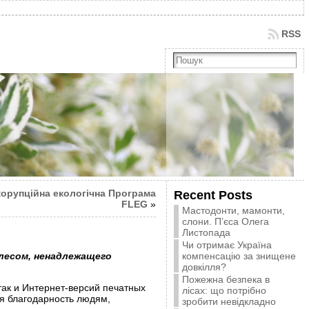
RSS
корупційна екологічна Програма
Recent Posts
FLEG
»
Мастодонти, мамонти,
слони. П’єса Олега
Листопада
Чи отримає Україна
 лесом, ненадлежащего
компенсацію за знищене
довкілля?
Пожежна безпека в
так и Интернет-версий печатных
лісах: що потрібно
ая благодарность людям,
зробити невідкладно