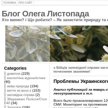
ГОЛОВНА
ПРО САЙТ
Блог Олега Листопада
Хто винен? і Що робити? – Як захистити природу та
«
Бійців заповідної справи на
Categories
почесними званнями!
довкілля
(229)
екологічна журналістика
Проблемы Украинского
(90)
жива природа
(194)
Анализ публикаций за январь-
життя як воно є
(153)
лесоуправления и т.п.
заповідна справа
(2)
Збережемо Полісся/Стоп
Всего было проанализировано 126
Е40
(34)
СМИ. Мониторинг на протяжении э
Здоров'я
(106)