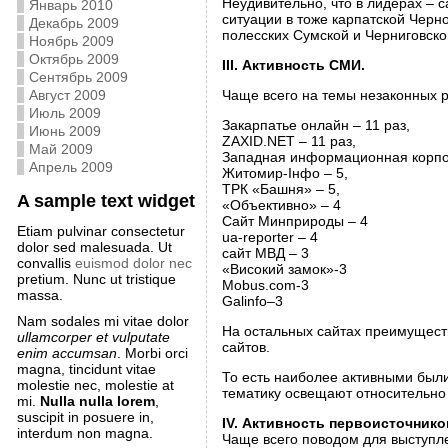
Неудивительно, что в лидерах – 
Январь 2010
ситуации в тоже карпатской Черн
Декабрь 2009
полесских Сумской и Черниговск
Ноябрь 2009
Октябрь 2009
ІІІ. Активность СМИ.
Сентябрь 2009
Август 2009
Чаще всего на темы незаконных р
Июль 2009
Закарпатье онлайн – 11 раз,
Июнь 2009
ZAXID.NET – 11 раз,
Май 2009
Западная информационная корпор
Апрель 2009
Житомир-Інфо – 5,
ТРК «Башня» – 5,
A sample text widget
«Объективно» – 4
Сайт Минприроды – 4
Etiam pulvinar consectetur
ua-reporter – 4
dolor sed malesuada. Ut
сайт МВД – 3
convallis
euismod dolor nec
«Високий замок»-3
pretium. Nunc ut tristique
Mobus.com-3
massa.
Galinfo–3
Nam sodales mi vitae dolor
На остальных сайтах преимуществ
ullamcorper et vulputate
сайтов.
enim accumsan
. Morbi orci
magna, tincidunt vitae
То есть наиболее активными были
molestie nec, molestie at
тематику освещают относительно 
mi.
Nulla nulla lorem
,
suscipit in posuere in,
ІV. Активность первоисточник
interdum non magna.
Чаще всего поводом для выступл