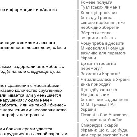
Рожеве полум’я
Тузлівських лиманів
иков информации» и «Анализ
Колекції тропічних
ботсаду Гришка —
світове надбання, яке
необхідно зберегти
Зберегти тепло —
зміцнити стійкість
хинации с землями лесного
Чому треба відновити
ащищенность лесоводов», «Лес и
Міндовкілля і чому це
важливо для перемоги
України
Де взяти гроші на
льких, задержали автомобиль с
перемогу?
год (в начале следующего), за
Захистити Карпати!
Чи залишилась в Україні
дика природа?
 (нет сравнения с масштабами
Що відбувається з
 указано количество срубленных
Національним
 увеличивается или уменьшается
ботанічним садом імені
а нарушения: людям нечем
М.М. Гришка НАН
работать. Или же такой «бизнес»
України
 с нарушениями: несовершенство
ие штрафы не страшны
Пожежі в Лос-Анджелесі
— уроки для України
Смарагдові скарби
ыми браконьерами удается
України: що є, що буде,
сотрудничество лесной охраны и
чим серце заспокоїться