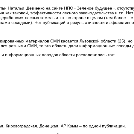
тьи Натальи Шевченко на сайте НПО «Зеленое будущее», отсутству
 как таковой, эффективности лесного законодательства и т.п. Нет
дерибаном» лесных земель и т.п. по стране в целом (тем более – 
ами-соседями). Нет публикаций о результативности и эффективн
ированных материалов СМИ касается Львовской области (25), но 
вался разными СМИ, то эта область дали информационные поводы д
й и информационных поводов области расположились так:
ая, Кировоградская, Донецкая, АР Крым – по одной публикации.