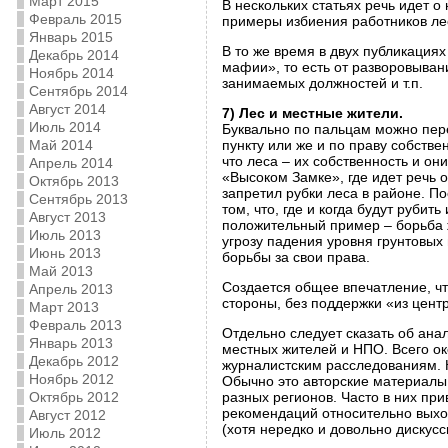
Март 2015
В нескольких статьях речь идет 
Февраль 2015
примеры избиения работников ле
Январь 2015
В то же время в двух публикация
Декабрь 2014
мафии», то есть от разворовыва
Ноябрь 2014
занимаемых должностей и т.п.
Сентябрь 2014
Август 2014
7) Лес и местные жители.
Июль 2014
Буквально по пальцам можно пере
Май 2014
пункту или же и по праву собств
что леса – их собственность и он
Апрель 2014
«Высоком Замке», где идет речь
Октябрь 2013
запретил рубки леса в районе. П
Сентябрь 2013
том, что, где и когда будут руби
Август 2013
положительный пример – борьба 
Июль 2013
угрозу падения уровня грунтовых
Июнь 2013
борьбы за свои права.
Май 2013
Создается общее впечатление, чт
Апрель 2013
стороны, без поддержки «из центр
Март 2013
Февраль 2013
Отдельно следует сказать об ана
Январь 2013
местных жителей и НПО. Всего о
Декабрь 2012
журналистским расследованиям. К
Ноябрь 2012
Обычно это авторские материалы,
Октябрь 2012
разных регионов. Часто в них пр
рекомендаций относительно выхо
Август 2012
(хотя нередко и довольно дискус
Июль 2012