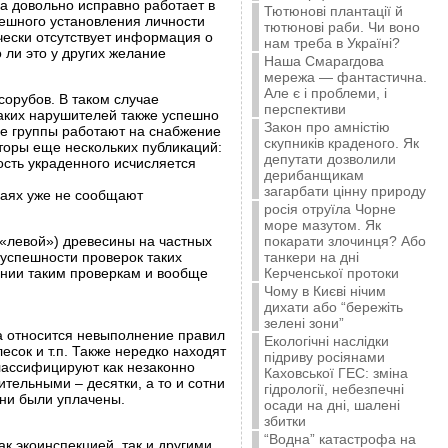
а довольно исправно работает в
Тютюнові плантації й
ешного установления личности
тютюнові раби. Чи воно
чески отсутствует информация о
нам треба в Україні?
 ли это у других желание
Наша Смарагдова
мережа — фантастична.
Але є і проблеми, і
сорубов. В таком случае
перспективи
таких нарушителей также успешно
Закон про амністію
ие группы работают на снабжение
скупників краденого. Як
торы еще нескольких публикаций:
депутати дозволили
ость украденного исчисляется
дерибанщикам
загарбати цінну природу
учаях уже не сообщают
росія отруїла Чорне
море мазутом. Як
(«левой») древесины на частных
покарати злочинця? Або
 успешности проверок таких
танкери на дні
ании таким проверкам и вообще
Керченської протоки
Чому в Києві нічим
дихати або “бережіть
зелені зони”
а относится невыполнение правил
Екологічні наслідки
сок и т.п. Также нередко находят
підриву росіянами
классифицируют как незаконно
Каховської ГЕС: зміна
тельными – десятки, а то и сотни
гідрології, небезпечні
они были уплачены.
осади на дні, шалені
збитки
“Водна” катастрофа на
к экоинспекцией, так и другими