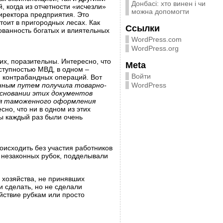
Донбасі: хто винен і чи
, когда из отчетности «исчезли»
можна допомогти
директора предприятия. Это
тоит в пригородных лесах. Как
Ссылки
ованность богатых и влиятельных
WordPress.com
WordPress.org
х, поразительны. Интересно, что
Meta
ступностью МВД, в одном –
Войти
я контрабандных операций. Вот
ным путем получила товарно-
WordPress
сновании этих документов
ля таможенного оформления
но, что ни в одном из этих
ы каждый раз были очень
роисходить без участия работников
 незаконных рубок, подделывали
 хозяйства, не принявших
 сделать, но не сделали
йствие рубкам или просто