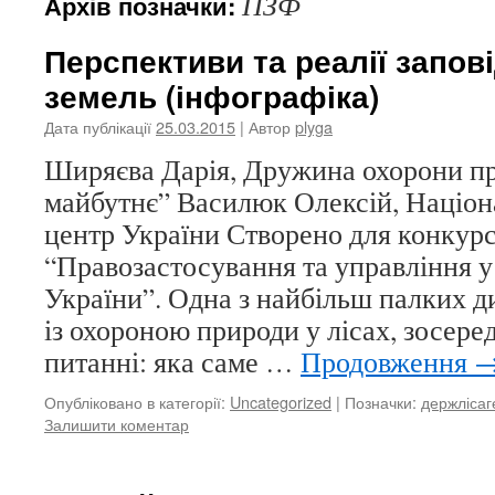
ПЗФ
Архів позначки:
Перспективи та реалії запов
земель (інфографіка)
Дата публікації
25.03.2015
| Автор
plyga
Ширяєва Дарія, Дружина охорони п
майбутнє” Василюк Олексій, Націон
центр України Створено для конкур
“Правозастосування та управління у
України”. Одна з найбільш палких д
із охороною природи у лісах, зосер
питанні: яка саме …
Продовження
Опубліковано в категорії:
Uncategorized
|
Позначки:
держлісаг
Залишити коментар