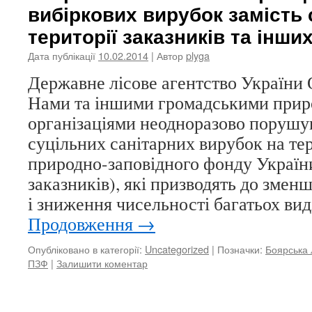
вибіркових вирубок замість 
території заказників та інши
Дата публікації
10.02.2014
| Автор
plyga
Державне лісове агентство Україн
Нами та іншими громадськими при
організаціями неодноразово порушу
суцільних санітарних вирубок на тер
природно-заповідного фонду України
заказників), які призводять до змен
і зниження чисельності багатьох вид
Продовження
→
Опубліковано в категорії:
Uncategorized
|
Позначки:
Боярська
ПЗФ
|
Залишити коментар