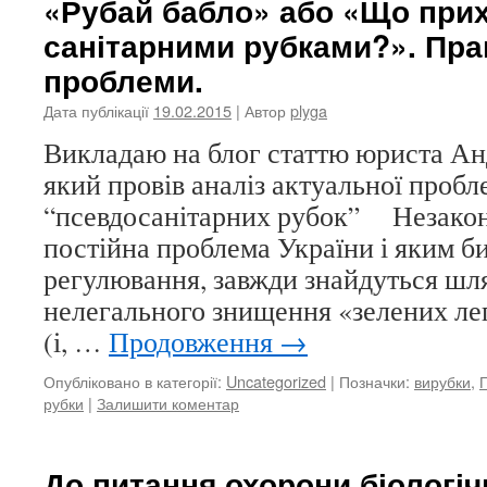
«Рубай бабло» або «Що прих
санітарними рубками?». Пра
проблеми.
Дата публікації
19.02.2015
| Автор
plyga
Викладаю на блог статтю юриста Ан
який провів аналіз актуальної проб
“псевдосанітарних рубок” Незаконн
постійна проблема України і яким би
регулювання, завжди знайдуться шля
нелегального знищення «зелених ле
(і, …
Продовження
→
Опубліковано в категорії:
Uncategorized
|
Позначки:
вирубки
,
рубки
|
Залишити коментар
До питання охорони біологіч