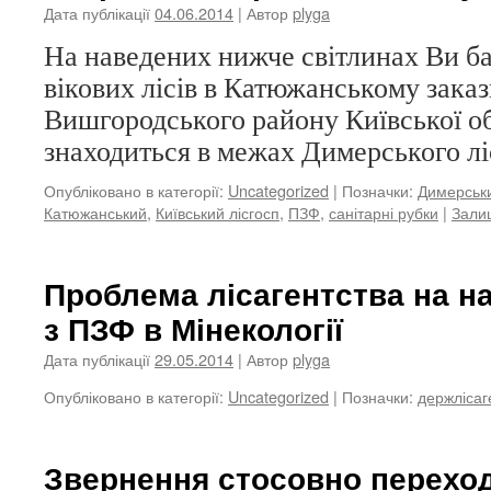
Дата публікації
04.06.2014
| Автор
plyga
На наведених нижче світлинах Ви б
вікових лісів в Катюжанському зака
Вишгородського району Київської об
знаходиться в межах Димерського лі
Опубліковано в категорії:
Uncategorized
|
Позначки:
Димерськи
Катюжанський
,
Київський лісгосп
,
ПЗФ
,
санітарні рубки
|
Зали
Проблема лісагентства на на
з ПЗФ в Мінекології
Дата публікації
29.05.2014
| Автор
plyga
Опубліковано в категорії:
Uncategorized
|
Позначки:
держлісаг
Звернення стосовно переход