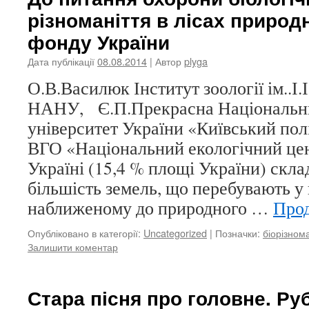
різноманіття в лісах природ
фонду України
Дата публікації
08.08.2014
| Автор
plyga
О.В.Василюк Інститут зоології ім..І
НАНУ, Є.П.Прекрасна Національни
університет України «Київський пол
ВГО «Національний екологічний це
Україні (15,4 % площі України) скл
більшість земель, що перебувають у
наближеному до природного …
Про
Опубліковано в категорії:
Uncategorized
|
Позначки:
біорізном
Залишити коментар
Стара пісня про головне. Руб