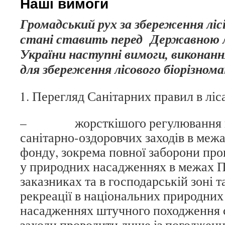
Наші вимоги
Громадський рух за збереження ліс
стані ставить перед Державною л
України наступні вимоги, виконанн
для збереження лісового біорізном
Перегляд Санітарних правил в ліс
– жорсткішого регулювання п
санітарно-оздоровчих заходів в межа
фонду, зокрема повної заборони про
у природних насадженнях в межах ПЗ
заказниках та в господарській зоні т
рекреації в національних природних
насадженнях штучного походження с
заходи проводити лише із погоджен