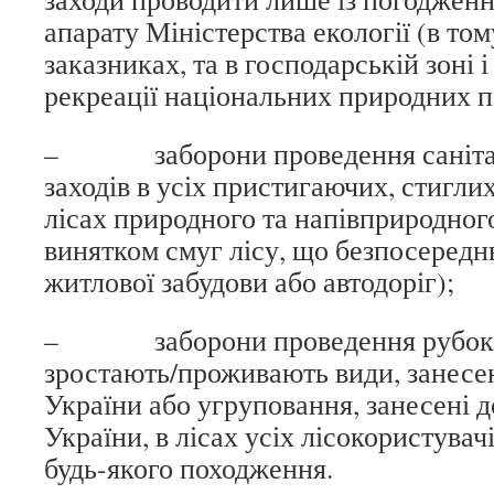
апарату Міністерства екології (в тому
заказниках, та в господарській зоні і
рекреації національних природних п
– заборони проведення санітар
заходів в усіх пристигаючих, стигли
лісах природного та напівприродног
винятком смуг лісу, що безпосередн
житлової забудови або автодоріг);
– заборони проведення рубок у 
зростають/проживають види, занесен
України або угруповання, занесені д
України, в лісах усіх лісокористувачі
будь-якого походження.