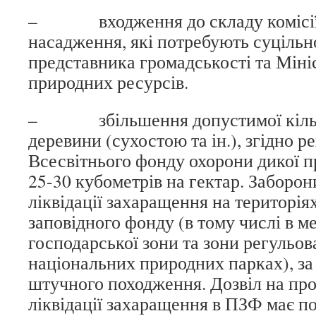
– входження до складу комісії,
насадження, які потребують суцільно
представника громадськості та Мініс
природних ресурсів.
– збільшення допустимої кілько
деревини (сухостою та ін.), згідно 
Всесвітнього фонду охорони дикої 
25-30 кубометрів на гектар. Заборо
ліквідації захаращення на територія
заповідного фонду (в тому числі в м
господарської зони та зони регульова
національних природних парках), за 
штучного походження. Дозвіл на пр
ліквідації захаращення в ПЗФ має п