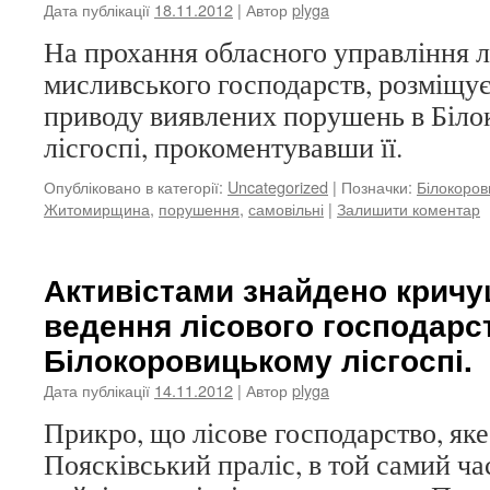
Дата публікації
18.11.2012
| Автор
plyga
На прохання обласного управління лі
мисливського господарств, розміщує
приводу виявлених порушень в Біл
лісгоспі, прокоментувавши її.
Опубліковано в категорії:
Uncategorized
|
Позначки:
Білокоров
Житомирщина
,
порушення
,
самовільні
|
Залишити коментар
Активістами знайдено крич
ведення лісового господарс
Білокоровицькому лісгоспі.
Дата публікації
14.11.2012
| Автор
plyga
Прикро, що лісове господарство, яке
Поясківський праліс, в той самий ча