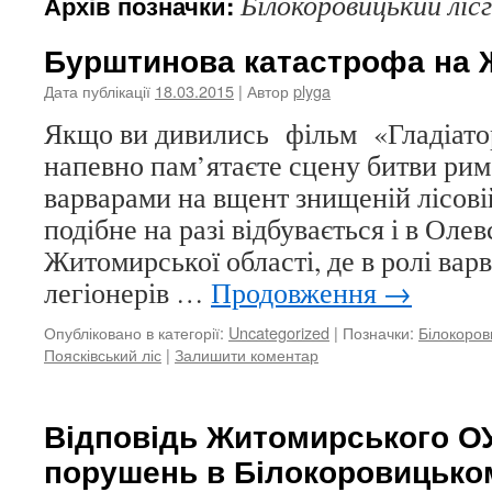
Білокоровицький ліс
Архів позначки:
Бурштинова катастрофа на
Дата публікації
18.03.2015
| Автор
plyga
Якщо ви дивились фільм «Гладіатор»
напевно пам’ятаєте сцену битви римс
варварами на вщент знищеній лісові
подібне на разі відбувається і в Оле
Житомирської області, де в ролі варв
легіонерів …
Продовження
→
Опубліковано в категорії:
Uncategorized
|
Позначки:
Білокоров
Поясківський ліс
|
Залишити коментар
Відповідь Житомирського О
порушень в Білокоровицько