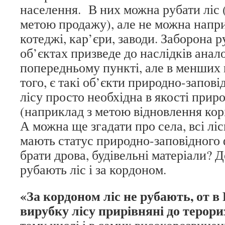
населення. В них можна рубати ліс ( 
метою продажу), але не можна напр
котеджі, кар’єри, заводи. Заборона р
об’єктах призведе до наслідків анал
попередньому пункті, але в менших
того, є такі об’єкти природно-запов
лісу просто необхідна в якості прир
(наприклад з метою відновлення кор
А можна ще згадати про села, всі лі
мають статус природно-заповідного 
брати дрова, будівельні матеріали?
рубають ліс і за кордоном.
«За кордоном ліс не рубають, от в 
вирубку лісу прирівнян
і до терори
тому числі і в самих високорозвинен