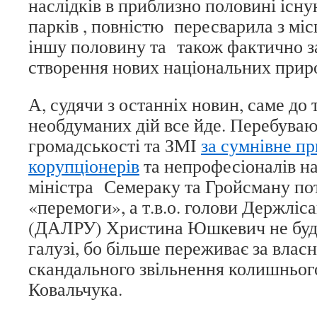
наслідків в приблизно половині існ
парків , повністю пересварила з мі
іншу половину та також фактично з
створення нових національних приро
А, судячи з останніх новин, саме до
необдуманих дій все йде. Перебува
громадськості та ЗМІ
за сумнівне п
корупціонерів
та непрофесіоналів на
міністра Семераку та Гройсману по
«перемоги», а т.в.о. голови Держліс
(ДАЛРУ) Христина Юшкевич не буде
галузі, бо більше переживає за влас
скандального звільнення колишньо
Ковальчука.