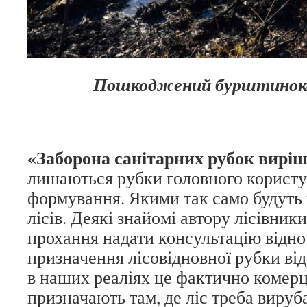
Пошкоджений бурштиноко
«Заборона санітарних рубок вирі
лишаються рубки головного користу
формування. Якими так само будуть
лісів. Деякі знайомі автору лісівники
прохання надати консультацію відно
призначення лісовідновної рубки ві
в наших реаліях це фактично комерці
призначають там, де ліс треба вируба