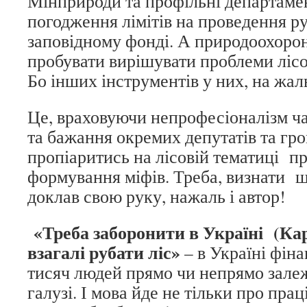
Мінприроди та профільні департам
погодження лімітів на проведення р
заповідному фонді. А природоохоро
пробувати вирішувати проблеми лісов
Бо інших інструментів у них, на жал
Це, враховуючи непрофесіоналізм ч
та бажання окремих депутатів та гро
пропіаритись на лісовій тематиці п
формування міфів. Треба, визнати щ
доклав свою руку, нажаль і автор!
«Треба заборонити в Україні (Кар
взагалі рубати ліс»
– в Україні фін
тисяч людей прямо чи непрямо залеж
галузі. І мова йде не тільки про прац