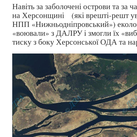
Навіть за заболочені острови та за ч
на Херсонщині (які врешті-решт у
НПП «Нижньодніпровський») еколо
«воювали» з ДАЛРУ і змогли їх «ви
тиску з боку Херсонської ОДА та на