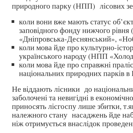
природного парку (НПП) лісових з
коли вони вже мають статус об’єк
заповідного фонду нижчого рівн
«Дніпровська-Деснянський», «Но
коли мова йде про культурно-іст
українського народу (НПП «Холод
коли мова йде про справжні пралі
національних природних парків в 
Не віддають лісники до національних
заболочені та невигідні в економічно
приносять лісгоспу лише збитки, т.
належного стану насаджень йде наб
ніж отримується внаслідок проведен