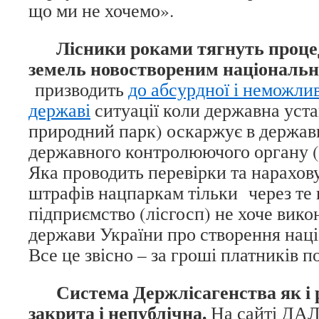
що ми не хочемо».
Лісники роками тягнуть процед
земель новоствореним національ
призводить
до абсурдної і неможлив
державі
ситуації коли державна уст
природний парк) оскаржує в державн
державного контролюючого органу (
Яка проводить перевірки та нарахов
штрафів нацпаркам тільки через те
підприємство (лісгосп) не хоче вик
держави України про створення наці
Все це звісно – за гроші платників по
Система Держлісагенства як і р
закрита і непублічна.
На сайті ДАЛ