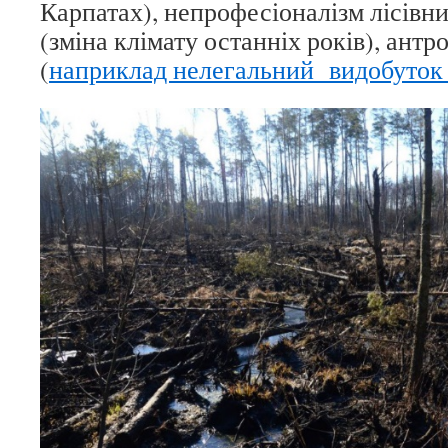
Карпатах), непрофесіоналізм лісівни
(зміна клімату останніх років), ант
(
наприклад нелегальний видобуток