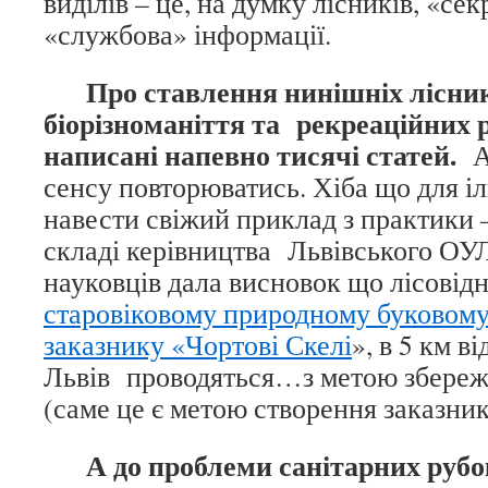
виділів – це, на думку лісників, «сек
«службова» інформації.
Про ставлення нинішніх лісник
біорізноманіття та рекреаційних 
написані напевно тисячі статей.
Ав
сенсу повторюватись. Хіба що для і
навести свіжий приклад з практики –
складі керівництва Львівського ОУ
науковців дала висновок що лісовідн
старовіковому природному буковому
заказнику «Чортові Скелі
», в 5 км в
Львів проводяться…з метою збереже
(саме це є метою створення заказник
А до проблеми санітарних рубо