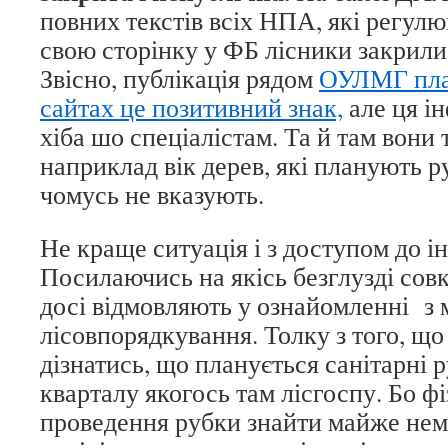
повних текстів всіх НПА, які регулю
свою сторінку у ФБ лісники закрили
Звісно, публікація рядом
ОУЛМГ план
сайтах це позитивний знак,
але ця і
хіба шо спеціалістам. Та й там вони
наприклад вік дерев, які планують р
чомусь не вказують.
Не краще ситуація і з доступом до і
Посилаючись на якісь безглузді сов
досі відмовляють у ознайомленні з 
лісовпорядкування. Толку з того, щ
дізнатись, що планується санітарні р
кварталу якогось там лісгоспу. Бо ф
проведення рубки знайти майже не