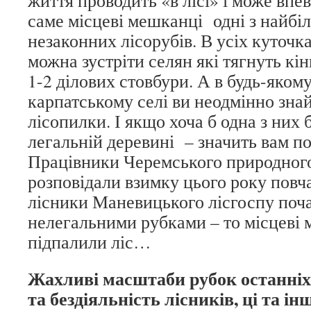
саме місцеві мешканці одні з найбі
незаконних лісорубів. В усіх куточк
можна зустріти селян які тягнуть кі
1-2 ділових стовбури. А в будь-яком
карпатському селі ви неодмінно знай
лісопилки. І якщо хоча б одна з них
легальній деревині – значить вам 
Працівники Черемського природного
розповідали взимку цього року повч
лісники Маневицького лісгоспу поч
нелегальними рубками – то місцеві
підпалили ліс…
Жахливі масштаби рубок останніх 
та бездіяльність лісників, ці та ін