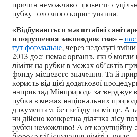
причин неможливо провести суцільн
рубку головного користування.
«Відбуваються масштабні санітарні
в порушення законодавства» –
нас
тут формальне
, через недолугі зміни
2013 досі немає органів, які б могл
ліміти на рубки в межах об’єктів пр
фонду місцевого значення. Та й при
користь від цієї додаткової процедур
наприклад Мінприроди затверджує ві
рубки в межах національних природн
документам, без виїзду на місце. А 
чи дійсно конкретна ділянка лісу по
рубки неможливо! А от корупційну с
бюрократії існування лімітів додає..