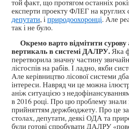
той факт, що протягом останніх рокі
експерти проекту ФЛЕГ на круглих 
депутати
, і
природоохоронці
. Але р
так і не було.
Окремо варто відмітити сурову 
вертикаль в системі ДАЛРУ.
Яка 
перетворила значну частину звичайн
лісгоспів на рабів. І ладно, якби сис
Але керівництво лісової системи дба
інтереси. Навряд чи це можна ілюст
аніж ситуацією з недофінансуванням
в 2016 році. Про цю проблему знали 
прийняттям держбюджету. Про це з
столах, депутати, деякі ОДА та при
були готові спробувати ДАЛРУ «пов