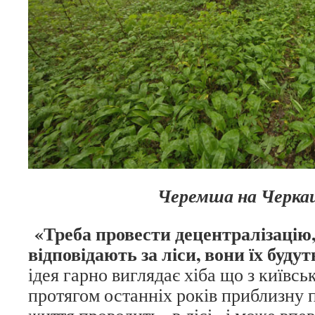
Черемша на Черка
«Треба провести децентралізацію
відповідають за ліси, вони їх буду
ідея гарно виглядає хіба що з київсь
протягом останніх років приблизну 
життя проводить «в лісі» і може впе