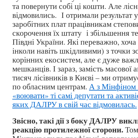
та повернути собі ці кошти. Але ліс
відмовились. І отримали результат у
заробітних плат працівникам степови
скорочення їх штату і збільшення те
Півдні України. Які переважно, хоча і
інколи навіть шкідливими) з точки з
корінних екосистем, але є дуже важ
мешканців. І зараз, замість масової а
тисяч лісівників в Києві – ми отриму
по обласним центрам.
А з Мінфіном 
«воювати» ті самі депутати та активі
яких ДАЛРУ в свій час відмовилась.
Звісно, такі дії з боку ДАЛРУ вик
реакцію протилежної сторони.
Том