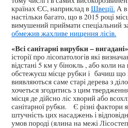
країнах ЄС, наприклад в
Швеції.
А в
настільки багато, що в 2015 році мі
вимушений приймати спеціальний з
обмежив жахливе нищення лісів.
«Всі санітарні вирубки – вигадані»
історії про лісопатологів які визнача
відстані 5 км у бінокль , або коли на 
обстежуєш місце рубки і бачиш що
виявляються саме старі дерева з ді
хочеться згодитись з цим твердження
місця де дійсно ліс хворий або всохл
санітарної рубки. Є різні фактори 
штучність цих насаджень і відповідн
умов породі (ялина на межі Лісостеп