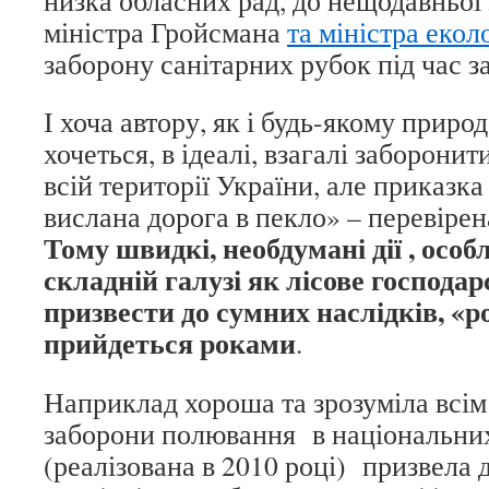
низка обласних рад, до нещодавньої
міністра Гройсмана
та міністра еко
заборону санітарних рубок під час з
І хоча автору, як і будь-якому прир
хочеться, в ідеалі, взагалі заборонит
всій території України, але приказк
вислана дорога в пекло» – перевірен
Тому швидкі, необдумані дії , особ
складній галузі як лісове господа
призвести до сумних наслідків, «р
прийдеться роками
.
Наприклад хороша та зрозуміла всім 
заборони полювання в національни
(реалізована в 2010 році) призвела 