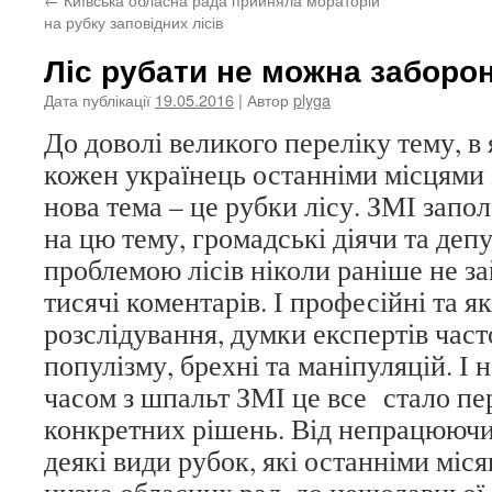
на рубку заповідних лісів
Ліс рубати не можна заборо
Дата публікації
19.05.2016
| Автор
plyga
До доволі великого переліку тему, в
кожен українець останніми місцями 
нова тема – це рубки лісу. ЗМІ запо
на цю тему, громадські діячи та депу
проблемою лісів ніколи раніше не 
тисячі коментарів. І професійні та я
розслідування, думки експертів част
популізму, брехні та маніпуляцій. І 
часом з шпальт ЗМІ це все стало пе
конкретних рішень. Від непрацюючи
деякі види рубок, які останніми мі