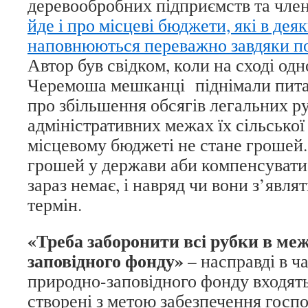
деревообробних підприємств та член
йде і про місцеві бюджети, які в дея
наповнюються переважно завдяки по
Автор був свідком, коли на сході одн
Черемоша мешканці піднімали пита
про збільшення обсягів легальних р
адміністративних межах їх сільської
місцевому бюджеті не стане грошей
грошей у держави аби компенсувати
зараз немає, і навряд чи вони з’явл
термін.
«Треба заборонити всі рубки в ме
заповідного фонду»
– насправді в ч
природно-заповідного фонду входять 
створені з метою забезпечення госпо